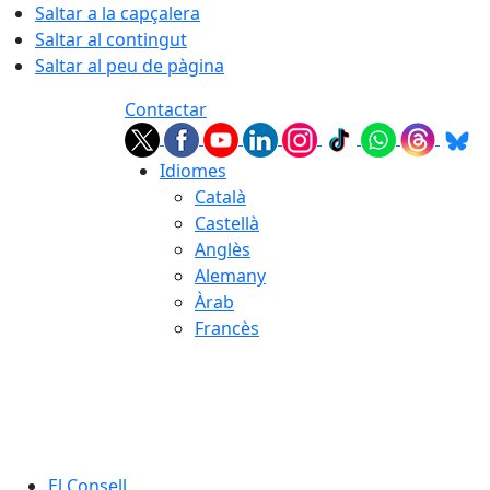
Saltar a la capçalera
Saltar al contingut
Saltar al peu de pàgina
Contactar
Idiomes
Català
Castellà
Anglès
Alemany
Àrab
Francès
06.08.2026 | 04:46
El Consell