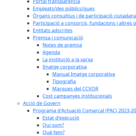
Portal transparència
Empleats/des públics/ques
Òrgans consultius i de participació ciutadan
Participació a consorcis, fundacions i altres
Entitats adscrites
Premsa i comunicació
Notes de premsa
Agenda
La institució a la xarxa
Imatge corporativa
Manual Imatge corporativa
Tipografia
Marques del CCVOR
Cost campanyes institucionals
Acció de Govern
Programa d'Actuació Comarcal (PAC) 2023-2
Estat d'execució
Qui som?
Què fem?