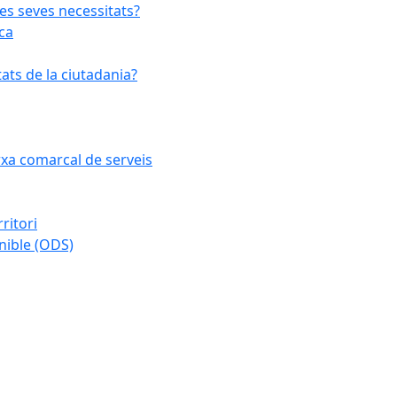
les seves necessitats?
ca
ats de la ciutadania?
arxa comarcal de serveis
ritori
nible (ODS)