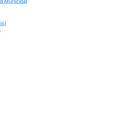
d Municipal
ió)
)