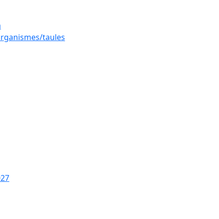
a
 organismes/taules
027