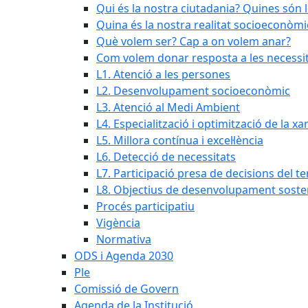
Qui és la nostra ciutadania? Quines són 
Quina és la nostra realitat socioeconòmi
Què volem ser? Cap a on volem anar?
Com volem donar resposta a les necessit
L1. Atenció a les persones
L2. Desenvolupament socioeconòmic
L3. Atenció al Medi Ambient
L4. Especialització i optimització de la x
L5. Millora contínua i excel·lència
L6. Detecció de necessitats
L7. Participació presa de decisions del ter
L8. Objectius de desenvolupament soste
Procés participatiu
Vigència
Normativa
ODS i Agenda 2030
Ple
Comissió de Govern
Agenda de la Institució