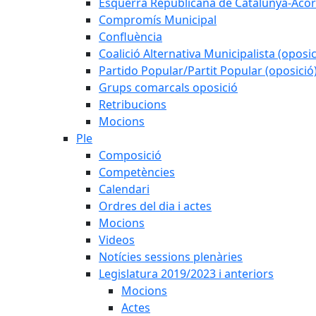
Esquerra Republicana de Catalunya-Acor
Compromís Municipal
Confluència
Coalició Alternativa Municipalista (oposic
Partido Popular/Partit Popular (oposició
Grups comarcals oposició
Retribucions
Mocions
Ple
Composició
Competències
Calendari
Ordres del dia i actes
Mocions
Videos
Notícies sessions plenàries
Legislatura 2019/2023 i anteriors
Mocions
Actes