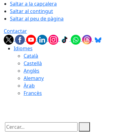
Saltar a la capçalera
Saltar al contingut
Saltar al peu de pàgina
Contactar
Idiomes
Català
Castellà
Anglès
Alemany
Àrab
Francès
10.08.2026 | 20:30
Cercar: