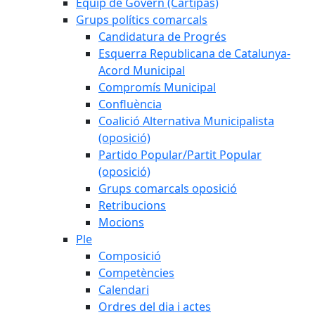
Equip de Govern (Cartipàs)
Grups polítics comarcals
Candidatura de Progrés
Esquerra Republicana de Catalunya-
Acord Municipal
Compromís Municipal
Confluència
Coalició Alternativa Municipalista
(oposició)
Partido Popular/Partit Popular
(oposició)
Grups comarcals oposició
Retribucions
Mocions
Ple
Composició
Competències
Calendari
Ordres del dia i actes