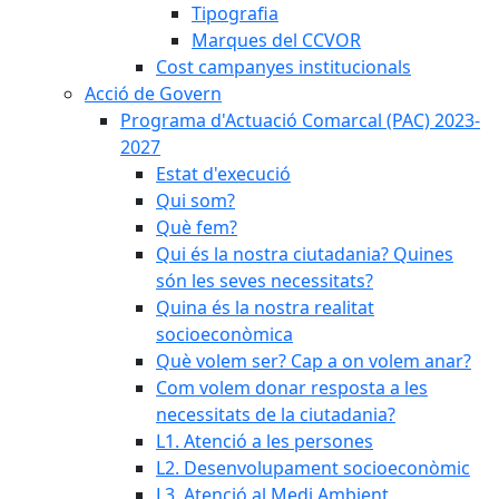
Tipografia
Marques del CCVOR
Cost campanyes institucionals
Acció de Govern
Programa d'Actuació Comarcal (PAC) 2023-
2027
Estat d'execució
Qui som?
Què fem?
Qui és la nostra ciutadania? Quines
són les seves necessitats?
Quina és la nostra realitat
socioeconòmica
Què volem ser? Cap a on volem anar?
Com volem donar resposta a les
necessitats de la ciutadania?
L1. Atenció a les persones
L2. Desenvolupament socioeconòmic
L3. Atenció al Medi Ambient