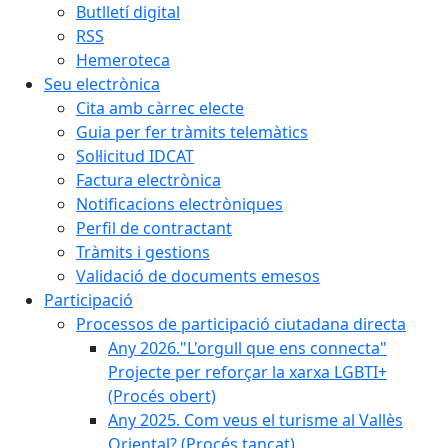
Butlletí digital
RSS
Hemeroteca
Seu electrònica
Cita amb càrrec electe
Guia per fer tràmits telemàtics
Sol·licitud IDCAT
Factura electrònica
Notificacions electròniques
Perfil de contractant
Tràmits i gestions
Validació de documents emesos
Participació
Processos de participació ciutadana directa
Any 2026."L'orgull que ens connecta"
Projecte per reforçar la xarxa LGBTI+
(Procés obert)
Any 2025. Com veus el turisme al Vallès
Oriental? (Procés tancat)