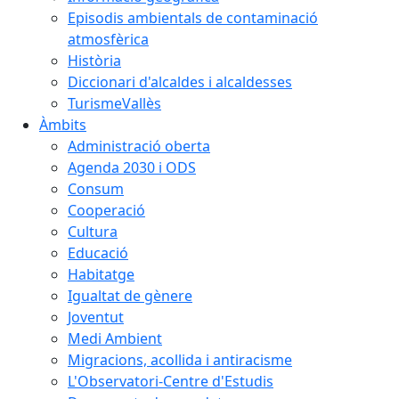
Episodis ambientals de contaminació
atmosfèrica
Història
Diccionari d'alcaldes i alcaldesses
TurismeVallès
Àmbits
Administració oberta
Agenda 2030 i ODS
Consum
Cooperació
Cultura
Educació
Habitatge
Igualtat de gènere
Joventut
Medi Ambient
Migracions, acollida i antiracisme
L'Observatori-Centre d'Estudis