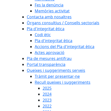
Fes la denúncia
Memòries activitat
Contacta amb nosaltres
Òrgans consultius / Consells sectorials
Pla d'integritat ètica
Codi ètic
Pla d'integritat ètica
Accions del Pla d'integritat ètica
Actes aprovació
Pla de mesures antifrau
Portal transparència
Queixes i suggeriments serveis
Tràmit per presentar-ne
Recull queixes i suggeriments
2025
2024
2023
2022