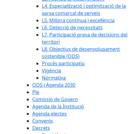
L4. Especialització i optimització de la
xarxa comarcal de serveis
L5. Millora contínua i excel·lència
L6. Detecció de necessitats
L7. Participació presa de decisions del
territori
L8. Objectius de desenvolupament
sostenible (ODS)
Procés participatiu
Vigència
Normativa
ODS i Agenda 2030
Ple
Comissió de Govern
Agenda de la Institució
Agenda electes
Convenis
Decrets