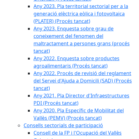
Any 2023. Pla territorial sectorial per a la
generació elèctrica eòlica i fotovoltaica
(PLATER) (Procés tancat)
Any 2023. Enquesta sobre grau de
coneixement del fenomen del
maltractament a persones grans (procés
tancat)
Any 2022. Enquesta sobre productes
agroalimentaris (Procés tancat)
Any 2022. Procés de revisió del reglament
del Servei d'Ajuda a Domicili (SAD) (Procés
tancat)
Any 2021. Pla Director d'Infraestructures
PDI (Procés tancat)
Any 2020. Pla Específic de Mobilitat del
Vallès (PEMV) (Procés tancat)
Consells sectorials de participació
Consell de la FP i l'Ocupació del Vallès