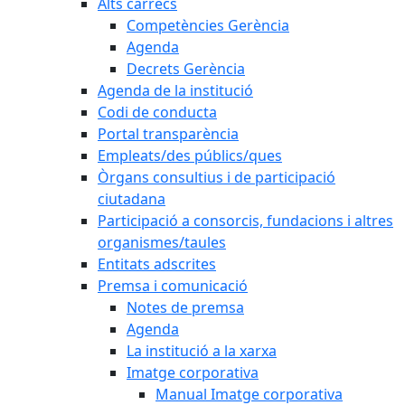
Alts càrrecs
Competències Gerència
Agenda
Decrets Gerència
Agenda de la institució
Codi de conducta
Portal transparència
Empleats/des públics/ques
Òrgans consultius i de participació
ciutadana
Participació a consorcis, fundacions i altres
organismes/taules
Entitats adscrites
Premsa i comunicació
Notes de premsa
Agenda
La institució a la xarxa
Imatge corporativa
Manual Imatge corporativa