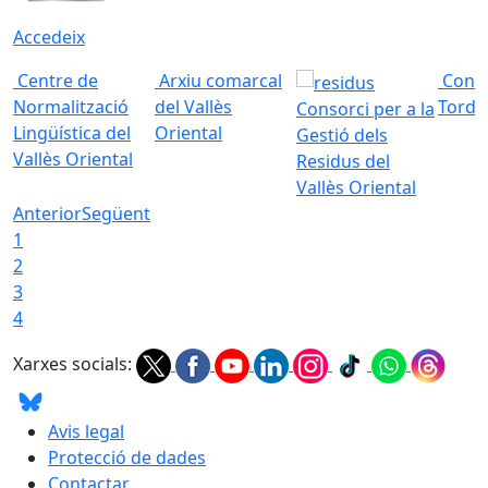
Accedeix
Centre de
Arxiu comarcal
Conso
Normalització
del Vallès
Torde
Consorci per a la
Lingüística del
Oriental
Gestió dels
Vallès Oriental
Residus del
Vallès Oriental
Anterior
Següent
1
2
3
4
Xarxes socials:
Avis legal
Protecció de dades
Contactar