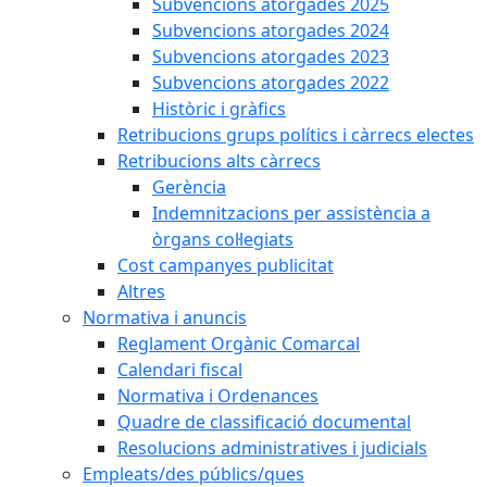
Subvencions atorgades 2025
Subvencions atorgades 2024
Subvencions atorgades 2023
Subvencions atorgades 2022
Històric i gràfics
Retribucions grups polítics i càrrecs electes
Retribucions alts càrrecs
Gerència
Indemnitzacions per assistència a
òrgans col·legiats
Cost campanyes publicitat
Altres
Normativa i anuncis
Reglament Orgànic Comarcal
Calendari fiscal
Normativa i Ordenances
Quadre de classificació documental
Resolucions administratives i judicials
Empleats/des públics/ques