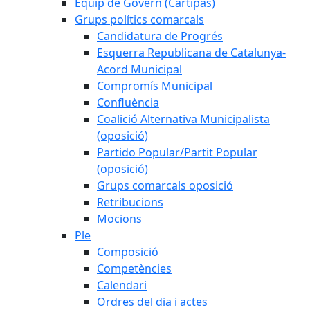
Equip de Govern (Cartipàs)
Grups polítics comarcals
Candidatura de Progrés
Esquerra Republicana de Catalunya-
Acord Municipal
Compromís Municipal
Confluència
Coalició Alternativa Municipalista
(oposició)
Partido Popular/Partit Popular
(oposició)
Grups comarcals oposició
Retribucions
Mocions
Ple
Composició
Competències
Calendari
Ordres del dia i actes