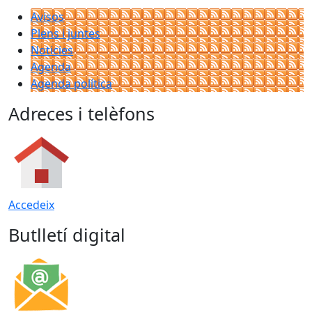
Avisos
Plens i juntes
Noticies
Agenda
Agenda política
Adreces i telèfons
Accedeix
Butlletí digital