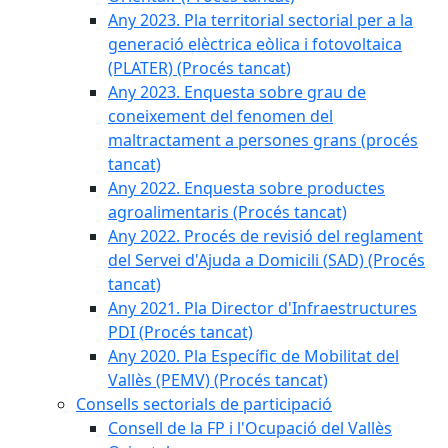
Any 2023. Pla territorial sectorial per a la
generació elèctrica eòlica i fotovoltaica
(PLATER) (Procés tancat)
Any 2023. Enquesta sobre grau de
coneixement del fenomen del
maltractament a persones grans (procés
tancat)
Any 2022. Enquesta sobre productes
agroalimentaris (Procés tancat)
Any 2022. Procés de revisió del reglament
del Servei d'Ajuda a Domicili (SAD) (Procés
tancat)
Any 2021. Pla Director d'Infraestructures
PDI (Procés tancat)
Any 2020. Pla Específic de Mobilitat del
Vallès (PEMV) (Procés tancat)
Consells sectorials de participació
Consell de la FP i l'Ocupació del Vallès