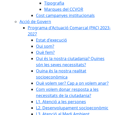
Tipografia
Marques del CCVOR
Cost campanyes institucionals
Acció de Govern
Programa d'Actuació Comarcal (PAC) 2023-
2027
Estat d'execució
Qui som?
Què fem?
Qui és la nostra ciutadania? Quines
són les seves necessitats?
Quina és la nostra realitat
socioeconòmica
Què volem ser? Cap a on volem anar?
Com volem donar resposta a les
necessitats de la ciutadania?
L1. Atenció a les persones
L2. Desenvolupament socioeconòmic
L3. Atenció al Medi Ambient