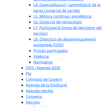
L4. Especialització i optimització de la
xarxa comarcal de serveis
L5. Millora contínua i excel·lència
L6. Detecció de necessitats
L7. Participació presa de decisions del
territori
L8. Objectius de desenvolupament
sostenible (ODS)
Procés participatiu
Vigència
Normativa
ODS i Agenda 2030
Ple
Comissió de Govern
Agenda de la Institució
Agenda electes
Convenis
Decrets