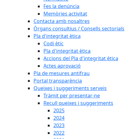
Fes la denúncia
Memòries activitat
Contacta amb nosaltres
Òrgans consultius / Consells sectorials
Pla d'integritat ètica
Codi ètic
Pla d'integritat ètica
Accions del Pla d'integritat ètica
Actes aprovació
Pla de mesures antifrau
Portal transparència
Queixes i suggeriments serveis
Tràmit per presentar-ne
Recull queixes i suggeriments
2025
2024
2023
2022