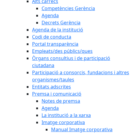
Alts càrrecs
Competències Gerència
Agenda
Decrets Gerència
Agenda de la institució
Codi de conducta
Portal transparència
Empleats/des públics/ques
Òrgans consultius i de participació
ciutadana
Participació a consorcis, fundacions i altres
organismes/taules
Entitats adscrites
Premsa i comunicació
Notes de premsa
Agenda
La institució a la xarxa
Imatge corporativa
Manual Imatge corporativa