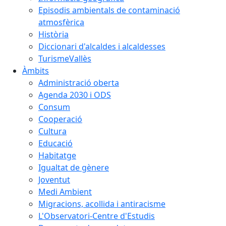
Episodis ambientals de contaminació
atmosfèrica
Història
Diccionari d'alcaldes i alcaldesses
TurismeVallès
Àmbits
Administració oberta
Agenda 2030 i ODS
Consum
Cooperació
Cultura
Educació
Habitatge
Igualtat de gènere
Joventut
Medi Ambient
Migracions, acollida i antiracisme
L'Observatori-Centre d'Estudis