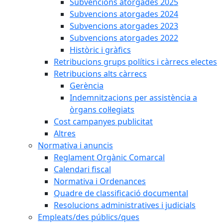
Subvencions atorgades 2025
Subvencions atorgades 2024
Subvencions atorgades 2023
Subvencions atorgades 2022
Històric i gràfics
Retribucions grups polítics i càrrecs electes
Retribucions alts càrrecs
Gerència
Indemnitzacions per assistència a
òrgans col·legiats
Cost campanyes publicitat
Altres
Normativa i anuncis
Reglament Orgànic Comarcal
Calendari fiscal
Normativa i Ordenances
Quadre de classificació documental
Resolucions administratives i judicials
Empleats/des públics/ques