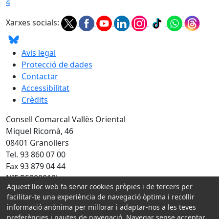
4
Xarxes socials:
Avis legal
Protecció de dades
Contactar
Accessibilitat
Crèdits
Consell Comarcal Vallès Oriental
Miquel Ricomà, 46
08401 Granollers
Tel. 93 860 07 00
Fax 93 879 04 44
NIF P5800010J
Aquest lloc web fa servir cookies pròpies i de tercers per
Amb la col·laboració de:
facilitar-te una experiència de navegació òptima i recollir
informació anònima per millorar i adaptar-nos a les teves
preferències i pautes de navegació. Navegar sense acceptar