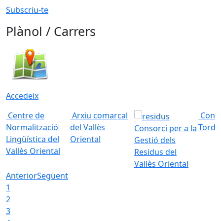
Subscriu-te
Plànol / Carrers
Accedeix
Centre de
Arxiu comarcal
Conso
Normalització
del Vallès
Torde
Consorci per a la
Lingüística del
Oriental
Gestió dels
Vallès Oriental
Residus del
Vallès Oriental
Anterior
Següent
1
2
3