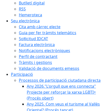
Butlletí digital
RSS
Hemeroteca
Seu electrònica
Cita amb càrrec electe
Guia per fer tràmits telemàtics
Sol·licitud IDCAT
Factura electrònica
Notificacions electròniques
Perfil de contractant
Tràmits i gestions
Validació de documents emesos
Participació
Processos de participació ciutadana directa
Any 2026."L'orgull que ens connecta"
Projecte per reforçar la xarxa LGBTI+
(Procés obert)
Any 2025. Com veus el turisme al Vallès
Oriental? (Procés tancat)