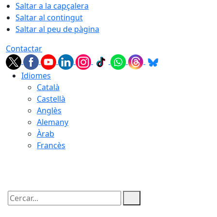
Saltar a la capçalera
Saltar al contingut
Saltar al peu de pàgina
Contactar
Idiomes
Català
Castellà
Anglès
Alemany
Àrab
Francès
08.08.2026 | 19:54
Cercar: