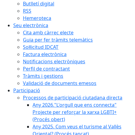
Butlletí digital
RSS
Hemeroteca
Seu electrònica
Cita amb càrrec electe
Guia per fer tràmits telemàtics
Sol·licitud IDCAT
Factura electrònica
Notificacions electròniques
Perfil de contractant
Tràmits i gestions
Validació de documents emesos
Participació
Processos de participació ciutadana directa
Any 2026."L'orgull que ens connecta"
Projecte per reforçar la xarxa LGBTI+
(Procés obert)
Any 2025. Com veus el turisme al Vallès
Oriental? (Procés tancat)