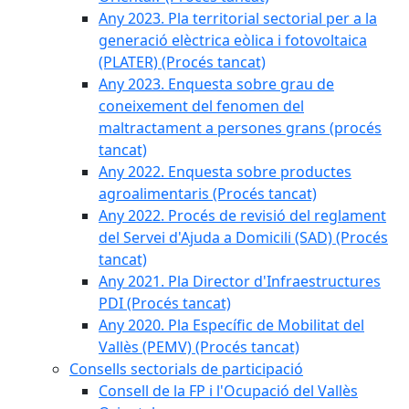
Any 2023. Pla territorial sectorial per a la
generació elèctrica eòlica i fotovoltaica
(PLATER) (Procés tancat)
Any 2023. Enquesta sobre grau de
coneixement del fenomen del
maltractament a persones grans (procés
tancat)
Any 2022. Enquesta sobre productes
agroalimentaris (Procés tancat)
Any 2022. Procés de revisió del reglament
del Servei d'Ajuda a Domicili (SAD) (Procés
tancat)
Any 2021. Pla Director d'Infraestructures
PDI (Procés tancat)
Any 2020. Pla Específic de Mobilitat del
Vallès (PEMV) (Procés tancat)
Consells sectorials de participació
Consell de la FP i l'Ocupació del Vallès