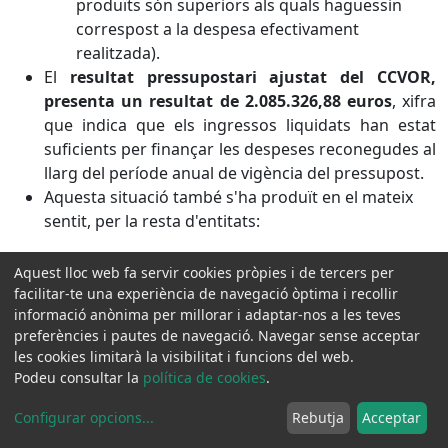
produïts són superiors als quals haguessin
correspost a la despesa efectivament
realitzada).
El
resultat pressupostari ajustat del CCVOR,
presenta un resultat de 2.085.326,88 euros
, xifra
que indica que els ingressos liquidats han estat
suficients per finançar les despeses reconegudes al
llarg del període anual de vigència del pressupost.
Aquesta situació també s'ha produït en el mateix
sentit, per la resta d'entitats:
Aquest lloc web fa servir cookies pròpies i de tercers per
facilitar-te una experiència de navegació òptima i recollir
informació anònima per millorar i adaptar-nos a les teves
preferències i pautes de navegació. Navegar sense acceptar
les cookies limitarà la visibilitat i funcions del web.
Podeu consultar la
política de cookies
.
3. Els romanents de crèdit.
Configurar opcions
...
Rebutja
Acceptar
Estaran constituïts pels saldos de crèdits definitius
no afectats al compliment d'obligacions