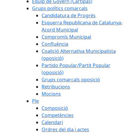
Equip de Govern (Cartipàs)
Grups polítics comarcals
Candidatura de Progrés
Esquerra Republicana de Catalunya-
Acord Municipal
Compromís Municipal
Confluència
Coalició Alternativa Municipalista
(oposició)
Partido Popular/Partit Popular
(oposició)
Grups comarcals oposició
Retribucions
Mocions
Ple
Composició
Competències
Calendari
Ordres del dia i actes