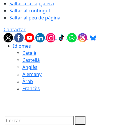
Saltar a la capçalera
Saltar al contingut
Saltar al peu de pàgina
Contactar
Idiomes
Català
Castellà
Anglès
Alemany
Àrab
Francès
10.08.2026 | 04:24
Cercar: