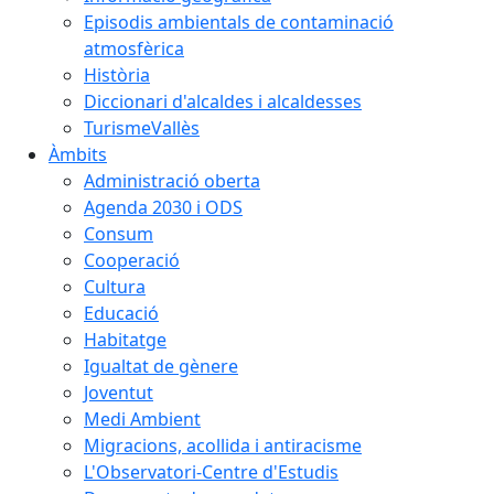
Episodis ambientals de contaminació
atmosfèrica
Història
Diccionari d'alcaldes i alcaldesses
TurismeVallès
Àmbits
Administració oberta
Agenda 2030 i ODS
Consum
Cooperació
Cultura
Educació
Habitatge
Igualtat de gènere
Joventut
Medi Ambient
Migracions, acollida i antiracisme
L'Observatori-Centre d'Estudis