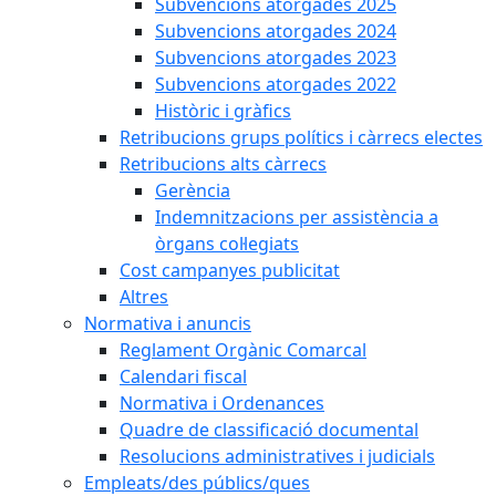
Subvencions atorgades 2025
Subvencions atorgades 2024
Subvencions atorgades 2023
Subvencions atorgades 2022
Històric i gràfics
Retribucions grups polítics i càrrecs electes
Retribucions alts càrrecs
Gerència
Indemnitzacions per assistència a
òrgans col·legiats
Cost campanyes publicitat
Altres
Normativa i anuncis
Reglament Orgànic Comarcal
Calendari fiscal
Normativa i Ordenances
Quadre de classificació documental
Resolucions administratives i judicials
Empleats/des públics/ques