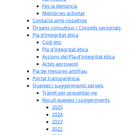
Fes la denúncia
Memòries activitat
Contacta amb nosaltres
Òrgans consultius / Consells sectorials
Pla d'integritat ètica
Codi ètic
Pla d'integritat ètica
Accions del Pla d'integritat ètica
Actes aprovació
Pla de mesures antifrau
Portal transparència
Queixes i suggeriments serveis
Tràmit per presentar-ne
Recull queixes i suggeriments
2025
2024
2023
2022