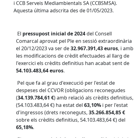
i CCB Serveis Mediambientals SA (CCBSMSA).
Aquesta última adscrita des de 01/05/2023.
El
pressupost inicial de 2024
del Consell
Comarcal aprovat pel Ple en sessió extraordinària
el 20/12/2023 va ser de
32.967.391,43 euros
, i amb
les modificacions de crèdit efectuades al llarg de
l'exercici els crèdits definitius han acabat sent de
54.103.483,64 euros
.
Pel que fa al grau d'execució per l'estat de
despeses del CCVOR (obligacions reconegudes
(
34.139.784,61 €
) amb relació als crèdits definitius,
(54.103.483,64 €) ha estat del
63,10%
i per l'estat
d'ingressos (drets reconeguts,
35.266.854,85 €
sobre els crèdits definitius, 54.103.483,64 €) del
65,18%
.