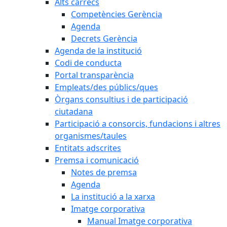
Alts càrrecs
Competències Gerència
Agenda
Decrets Gerència
Agenda de la institució
Codi de conducta
Portal transparència
Empleats/des públics/ques
Òrgans consultius i de participació
ciutadana
Participació a consorcis, fundacions i altres
organismes/taules
Entitats adscrites
Premsa i comunicació
Notes de premsa
Agenda
La institució a la xarxa
Imatge corporativa
Manual Imatge corporativa