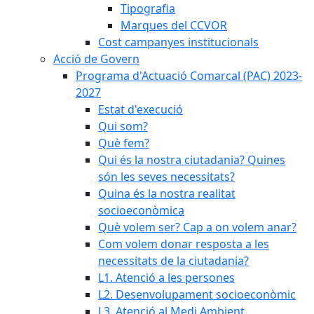
Tipografia
Marques del CCVOR
Cost campanyes institucionals
Acció de Govern
Programa d'Actuació Comarcal (PAC) 2023-
2027
Estat d'execució
Qui som?
Què fem?
Qui és la nostra ciutadania? Quines
són les seves necessitats?
Quina és la nostra realitat
socioeconòmica
Què volem ser? Cap a on volem anar?
Com volem donar resposta a les
necessitats de la ciutadania?
L1. Atenció a les persones
L2. Desenvolupament socioeconòmic
L3. Atenció al Medi Ambient