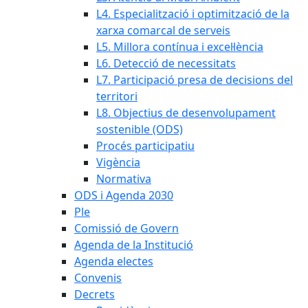
L4. Especialització i optimització de la
xarxa comarcal de serveis
L5. Millora contínua i excel·lència
L6. Detecció de necessitats
L7. Participació presa de decisions del
territori
L8. Objectius de desenvolupament
sostenible (ODS)
Procés participatiu
Vigència
Normativa
ODS i Agenda 2030
Ple
Comissió de Govern
Agenda de la Institució
Agenda electes
Convenis
Decrets