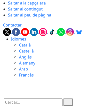
Saltar a la capçalera
Saltar al contingut
Saltar al peu de pàgina
Contactar
Idiomes
Català
Castellà
Anglès
Alemany
Àrab
Francès
08.08.2026 | 15:42
Cercar: