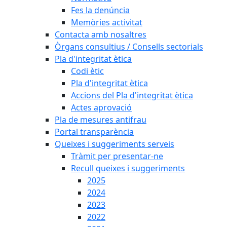
Fes la denúncia
Memòries activitat
Contacta amb nosaltres
Òrgans consultius / Consells sectorials
Pla d'integritat ètica
Codi ètic
Pla d'integritat ètica
Accions del Pla d'integritat ètica
Actes aprovació
Pla de mesures antifrau
Portal transparència
Queixes i suggeriments serveis
Tràmit per presentar-ne
Recull queixes i suggeriments
2025
2024
2023
2022