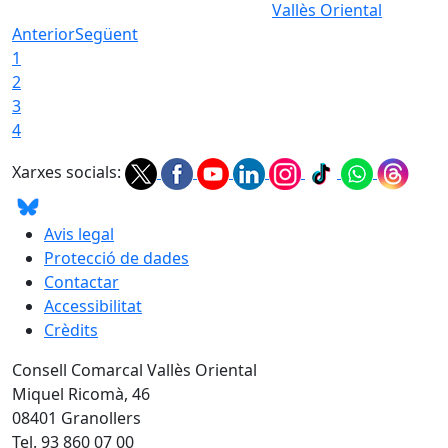
Vallès Oriental
Anterior
Següent
1
2
3
4
Xarxes socials:
Avis legal
Protecció de dades
Contactar
Accessibilitat
Crèdits
Consell Comarcal Vallès Oriental
Miquel Ricomà, 46
08401 Granollers
Tel. 93 860 07 00