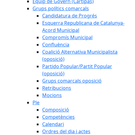
Equip de Govern (Cartipàs)
Grups polítics comarcals
Candidatura de Progrés
Esquerra Republicana de Catalunya-
Acord Municipal
Compromís Municipal
Confluència
Coalició Alternativa Municipalista
(oposició)
Partido Popular/Partit Popular
(oposició)
Grups comarcals oposició
Retribucions
Mocions
Ple
Composició
Competències
Calendari
Ordres del dia i actes