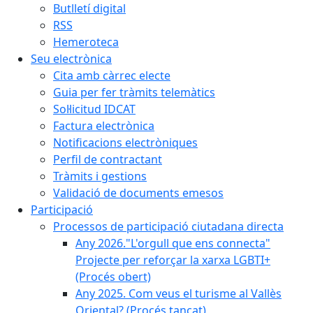
Butlletí digital
RSS
Hemeroteca
Seu electrònica
Cita amb càrrec electe
Guia per fer tràmits telemàtics
Sol·licitud IDCAT
Factura electrònica
Notificacions electròniques
Perfil de contractant
Tràmits i gestions
Validació de documents emesos
Participació
Processos de participació ciutadana directa
Any 2026."L'orgull que ens connecta"
Projecte per reforçar la xarxa LGBTI+
(Procés obert)
Any 2025. Com veus el turisme al Vallès
Oriental? (Procés tancat)