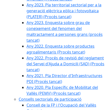
Any 2023. Pla territorial sectorial per a la
generació elèctrica eòlica i fotovoltaica
(PLATER) (Procés tancat)
Any 2023. Enquesta sobre grau de
coneixement del fenomen del
maltractament a persones grans (procés
tancat)
Any 2022. Enquesta sobre productes
agroalimentaris (Procés tancat)
Any 2022. Procés de revisió del reglament
del Servei d'Ajuda a Domicili (SAD) (Procés
tancat)
Any 2021. Pla Director d'Infraestructures
PDI (Procés tancat)
Any 2020. Pla Específic de Mobilitat del
Vallès (PEMV) (Procés tancat)
Consells sectorials de participació
Consell de la FP i l'Ocupació del Vallès