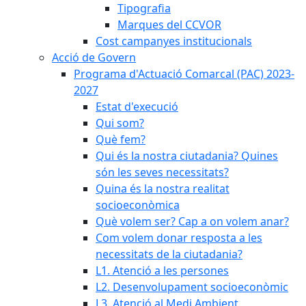
Tipografia
Marques del CCVOR
Cost campanyes institucionals
Acció de Govern
Programa d'Actuació Comarcal (PAC) 2023-
2027
Estat d'execució
Qui som?
Què fem?
Qui és la nostra ciutadania? Quines
són les seves necessitats?
Quina és la nostra realitat
socioeconòmica
Què volem ser? Cap a on volem anar?
Com volem donar resposta a les
necessitats de la ciutadania?
L1. Atenció a les persones
L2. Desenvolupament socioeconòmic
L3. Atenció al Medi Ambient