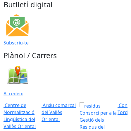
Butlletí digital
Subscriu-te
Plànol / Carrers
Accedeix
Centre de
Arxiu comarcal
Conso
Normalització
del Vallès
Torde
Consorci per a la
Lingüística del
Oriental
Gestió dels
Vallès Oriental
Residus del