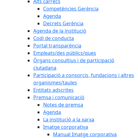
Alts càrrecs
Competències Gerència
Agenda
Decrets Gerència
Agenda de la institució
Codi de conducta
Portal transparència
Empleats/des públics/ques
Òrgans consultius i de participació
ciutadana
Participació a consorcis, fundacions i altres
organismes/taules
Entitats adscrites
Premsa i comunicació
Notes de premsa
Agenda
La institució a la xarxa
Imatge corporativa
Manual Imatge corporativa