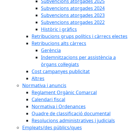
Subvencions atorgades 2025
Subvencions atorgades 2024
Subvencions atorgades 2023
Subvencions atorgades 2022
Històric i gràfics
Retribucions grups polítics i càrrecs electes
Retribucions alts càrrecs
Gerència
Indemnitzacions per assistència a
òrgans col·legiats
Cost campanyes publicitat
Altres
Normativa i anuncis
Reglament Orgànic Comarcal
Calendari fiscal
Normativa i Ordenances
Quadre de classificació documental
Resolucions administratives i judicials
Empleats/des públics/ques