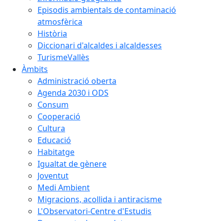
Episodis ambientals de contaminació
atmosfèrica
Història
Diccionari d'alcaldes i alcaldesses
TurismeVallès
Àmbits
Administració oberta
Agenda 2030 i ODS
Consum
Cooperació
Cultura
Educació
Habitatge
Igualtat de gènere
Joventut
Medi Ambient
Migracions, acollida i antiracisme
L'Observatori-Centre d'Estudis