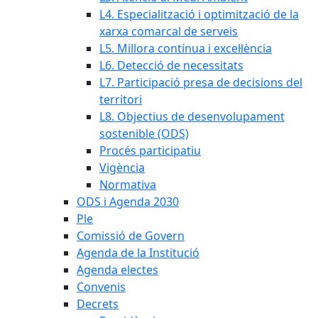
L4. Especialització i optimització de la
xarxa comarcal de serveis
L5. Millora contínua i excel·lència
L6. Detecció de necessitats
L7. Participació presa de decisions del
territori
L8. Objectius de desenvolupament
sostenible (ODS)
Procés participatiu
Vigència
Normativa
ODS i Agenda 2030
Ple
Comissió de Govern
Agenda de la Institució
Agenda electes
Convenis
Decrets