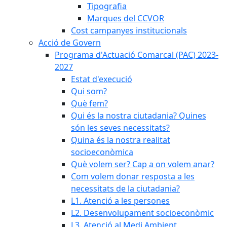
Tipografia
Marques del CCVOR
Cost campanyes institucionals
Acció de Govern
Programa d'Actuació Comarcal (PAC) 2023-
2027
Estat d'execució
Qui som?
Què fem?
Qui és la nostra ciutadania? Quines
són les seves necessitats?
Quina és la nostra realitat
socioeconòmica
Què volem ser? Cap a on volem anar?
Com volem donar resposta a les
necessitats de la ciutadania?
L1. Atenció a les persones
L2. Desenvolupament socioeconòmic
L3. Atenció al Medi Ambient