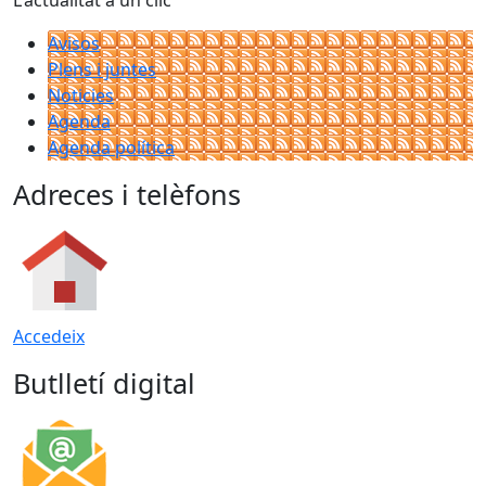
L'actualitat a un clic
Avisos
Plens i juntes
Noticies
Agenda
Agenda política
Adreces i telèfons
Accedeix
Butlletí digital