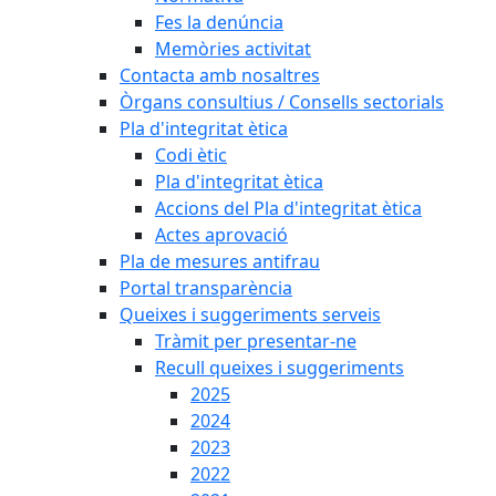
Fes la denúncia
Memòries activitat
Contacta amb nosaltres
Òrgans consultius / Consells sectorials
Pla d'integritat ètica
Codi ètic
Pla d'integritat ètica
Accions del Pla d'integritat ètica
Actes aprovació
Pla de mesures antifrau
Portal transparència
Queixes i suggeriments serveis
Tràmit per presentar-ne
Recull queixes i suggeriments
2025
2024
2023
2022