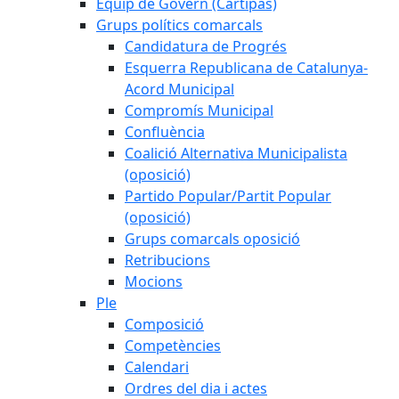
Equip de Govern (Cartipàs)
Grups polítics comarcals
Candidatura de Progrés
Esquerra Republicana de Catalunya-
Acord Municipal
Compromís Municipal
Confluència
Coalició Alternativa Municipalista
(oposició)
Partido Popular/Partit Popular
(oposició)
Grups comarcals oposició
Retribucions
Mocions
Ple
Composició
Competències
Calendari
Ordres del dia i actes