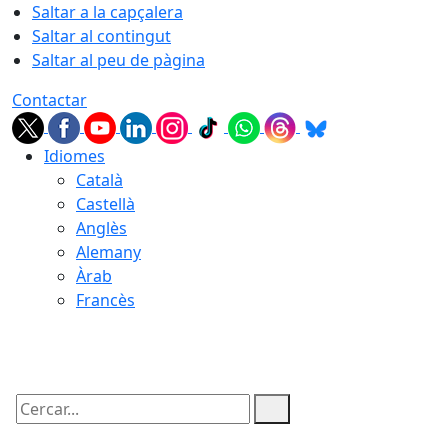
Saltar a la capçalera
Saltar al contingut
Saltar al peu de pàgina
Contactar
Idiomes
Català
Castellà
Anglès
Alemany
Àrab
Francès
08.08.2026 | 03:24
Cercar: