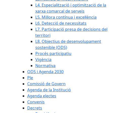
L4. Especialització i optimització de la
xarxa comarcal de serveis
L5. Millora contínua i excel·lència
L6. Detecció de necessitats
L7. Participació presa de decisions del
territori
L8. Objectius de desenvolupament
sostenible (ODS)
Procés participatiu
Vigència
Normativa
ODS i Agenda 2030
Ple
Comissió de Govern
Agenda de la Institució
Agenda electes
Convenis
Decrets