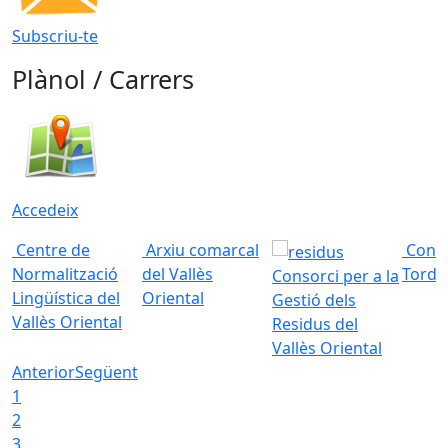
Subscriu-te
Plànol / Carrers
Accedeix
Centre de
Arxiu comarcal
Conso
Normalització
del Vallès
Torde
Consorci per a la
Lingüística del
Oriental
Gestió dels
Vallès Oriental
Residus del
Vallès Oriental
Anterior
Següent
1
2
3