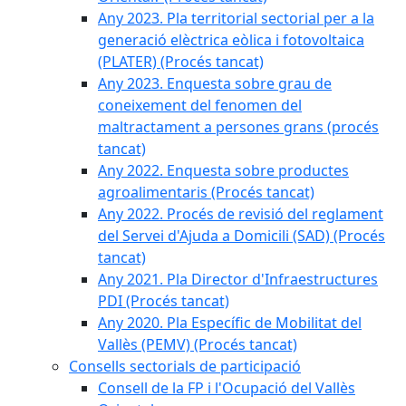
Any 2023. Pla territorial sectorial per a la
generació elèctrica eòlica i fotovoltaica
(PLATER) (Procés tancat)
Any 2023. Enquesta sobre grau de
coneixement del fenomen del
maltractament a persones grans (procés
tancat)
Any 2022. Enquesta sobre productes
agroalimentaris (Procés tancat)
Any 2022. Procés de revisió del reglament
del Servei d'Ajuda a Domicili (SAD) (Procés
tancat)
Any 2021. Pla Director d'Infraestructures
PDI (Procés tancat)
Any 2020. Pla Específic de Mobilitat del
Vallès (PEMV) (Procés tancat)
Consells sectorials de participació
Consell de la FP i l'Ocupació del Vallès