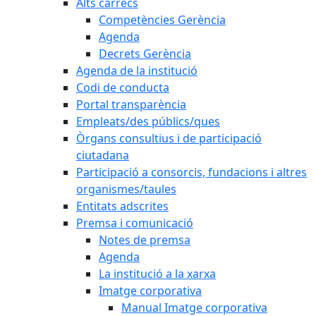
Alts càrrecs
Competències Gerència
Agenda
Decrets Gerència
Agenda de la institució
Codi de conducta
Portal transparència
Empleats/des públics/ques
Òrgans consultius i de participació
ciutadana
Participació a consorcis, fundacions i altres
organismes/taules
Entitats adscrites
Premsa i comunicació
Notes de premsa
Agenda
La institució a la xarxa
Imatge corporativa
Manual Imatge corporativa