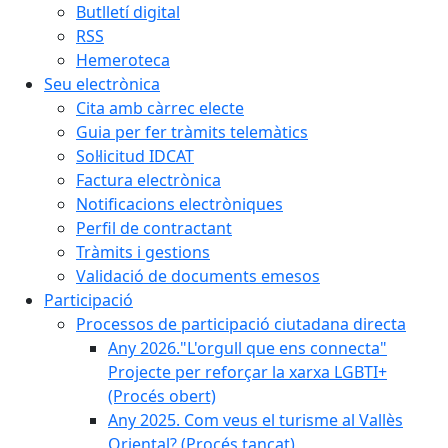
Butlletí digital
RSS
Hemeroteca
Seu electrònica
Cita amb càrrec electe
Guia per fer tràmits telemàtics
Sol·licitud IDCAT
Factura electrònica
Notificacions electròniques
Perfil de contractant
Tràmits i gestions
Validació de documents emesos
Participació
Processos de participació ciutadana directa
Any 2026."L'orgull que ens connecta"
Projecte per reforçar la xarxa LGBTI+
(Procés obert)
Any 2025. Com veus el turisme al Vallès
Oriental? (Procés tancat)