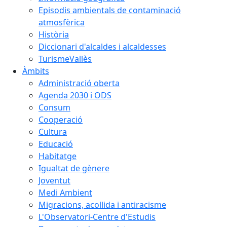
Episodis ambientals de contaminació
atmosfèrica
Història
Diccionari d'alcaldes i alcaldesses
TurismeVallès
Àmbits
Administració oberta
Agenda 2030 i ODS
Consum
Cooperació
Cultura
Educació
Habitatge
Igualtat de gènere
Joventut
Medi Ambient
Migracions, acollida i antiracisme
L'Observatori-Centre d'Estudis