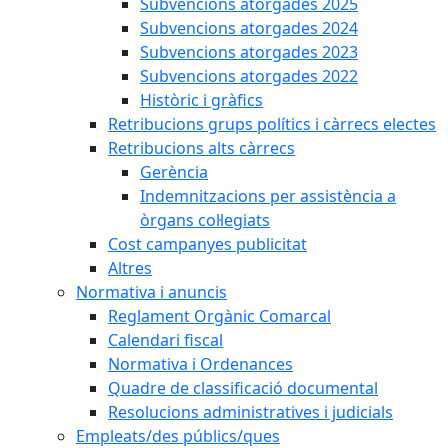
Subvencions atorgades 2025
Subvencions atorgades 2024
Subvencions atorgades 2023
Subvencions atorgades 2022
Històric i gràfics
Retribucions grups polítics i càrrecs electes
Retribucions alts càrrecs
Gerència
Indemnitzacions per assistència a
òrgans col·legiats
Cost campanyes publicitat
Altres
Normativa i anuncis
Reglament Orgànic Comarcal
Calendari fiscal
Normativa i Ordenances
Quadre de classificació documental
Resolucions administratives i judicials
Empleats/des públics/ques