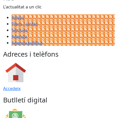
L'actualitat a un clic
Avisos
Plens i juntes
Noticies
Agenda
Agenda política
Adreces i telèfons
Accedeix
Butlletí digital