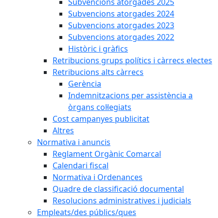
Subvencions atorgades 2025
Subvencions atorgades 2024
Subvencions atorgades 2023
Subvencions atorgades 2022
Històric i gràfics
Retribucions grups polítics i càrrecs electes
Retribucions alts càrrecs
Gerència
Indemnitzacions per assistència a
òrgans col·legiats
Cost campanyes publicitat
Altres
Normativa i anuncis
Reglament Orgànic Comarcal
Calendari fiscal
Normativa i Ordenances
Quadre de classificació documental
Resolucions administratives i judicials
Empleats/des públics/ques