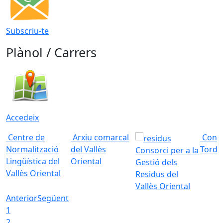
Subscriu-te
Plànol / Carrers
Accedeix
Centre de
Arxiu comarcal
Conso
Normalització
del Vallès
Torde
Consorci per a la
Lingüística del
Oriental
Gestió dels
Vallès Oriental
Residus del
Vallès Oriental
Anterior
Següent
1
2