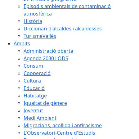
Episodis ambientals de contaminació
atmosfèrica
Història
Diccionari d'alcaldes i alcaldesses
TurismeVallès
Àmbits
Administració oberta
Agenda 2030 i ODS
Consum
Cooperació
Cultura
Educació
Habitatge
Igualtat de gènere
Joventut
Medi Ambient
Migracions, acollida i antiracisme
L'Observatori-Centre d'Estudis