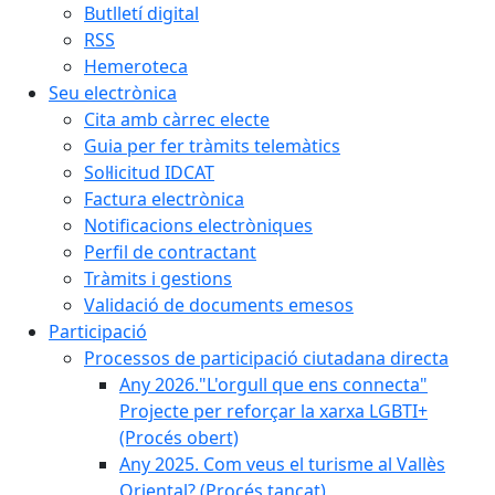
Butlletí digital
RSS
Hemeroteca
Seu electrònica
Cita amb càrrec electe
Guia per fer tràmits telemàtics
Sol·licitud IDCAT
Factura electrònica
Notificacions electròniques
Perfil de contractant
Tràmits i gestions
Validació de documents emesos
Participació
Processos de participació ciutadana directa
Any 2026."L'orgull que ens connecta"
Projecte per reforçar la xarxa LGBTI+
(Procés obert)
Any 2025. Com veus el turisme al Vallès
Oriental? (Procés tancat)