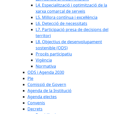
L4. Especialització i optimització de la
xarxa comarcal de serveis
L5. Millora contínua i excel·lència
L6. Detecció de necessitats
L7. Participació presa de decisions del
territori
L8. Objectius de desenvolupament
sostenible (ODS)
Procés participatiu
Vigència
Normativa
ODS i Agenda 2030
Ple
Comissió de Govern
Agenda de la Institució
Agenda electes
Convenis
Decrets