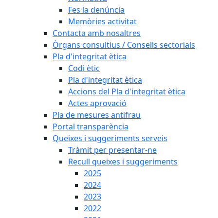
Fes la denúncia
Memòries activitat
Contacta amb nosaltres
Òrgans consultius / Consells sectorials
Pla d'integritat ètica
Codi ètic
Pla d'integritat ètica
Accions del Pla d'integritat ètica
Actes aprovació
Pla de mesures antifrau
Portal transparència
Queixes i suggeriments serveis
Tràmit per presentar-ne
Recull queixes i suggeriments
2025
2024
2023
2022