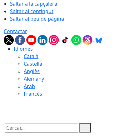
Saltar a la capçalera
Saltar al contingut
Saltar al peu de pàgina
Contactar
Idiomes
Català
Castellà
Anglès
Alemany
Àrab
Francès
09.08.2026 | 13:25
Cercar: