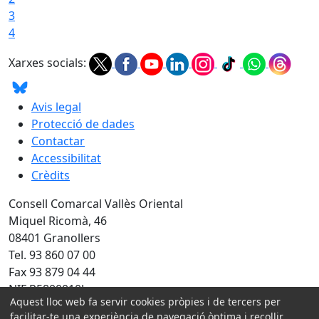
3
4
Xarxes socials:
Avis legal
Protecció de dades
Contactar
Accessibilitat
Crèdits
Consell Comarcal Vallès Oriental
Miquel Ricomà, 46
08401 Granollers
Tel. 93 860 07 00
Fax 93 879 04 44
NIF P5800010J
Aquest lloc web fa servir cookies pròpies i de tercers per
Amb la col·laboració de:
facilitar-te una experiència de navegació òptima i recollir