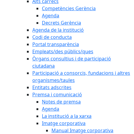
Alts càrrecs
Competències Gerència
Agenda
Decrets Gerència
Agenda de la institució
Codi de conducta
Portal transparència
Empleats/des públics/ques
Òrgans consultius i de participació
ciutadana
Participació a consorcis, fundacions i altres
organismes/taules
Entitats adscrites
Premsa i comunicació
Notes de premsa
Agenda
La institució a la xarxa
Imatge corporativa
Manual Imatge corporativa