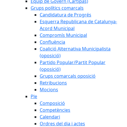
Equip de Govern (Cartipàs)
Grups polítics comarcals
Candidatura de Progrés
Esquerra Republicana de Catalunya-
Acord Municipal
Compromís Municipal
Confluència
Coalició Alternativa Municipalista
(oposició)
Partido Popular/Partit Popular
(oposició)
Grups comarcals oposició
Retribucions
Mocions
Ple
Composició
Competències
Calendari
Ordres del dia i actes