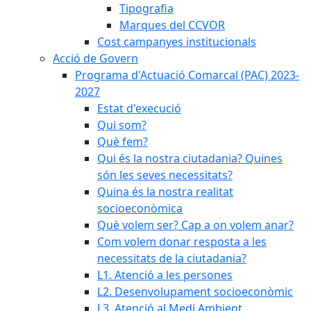
Tipografia
Marques del CCVOR
Cost campanyes institucionals
Acció de Govern
Programa d'Actuació Comarcal (PAC) 2023-
2027
Estat d'execució
Qui som?
Què fem?
Qui és la nostra ciutadania? Quines
són les seves necessitats?
Quina és la nostra realitat
socioeconòmica
Què volem ser? Cap a on volem anar?
Com volem donar resposta a les
necessitats de la ciutadania?
L1. Atenció a les persones
L2. Desenvolupament socioeconòmic
L3. Atenció al Medi Ambient