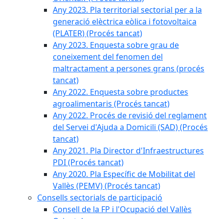
Any 2023. Pla territorial sectorial per a la
generació elèctrica eòlica i fotovoltaica
(PLATER) (Procés tancat)
Any 2023. Enquesta sobre grau de
coneixement del fenomen del
maltractament a persones grans (procés
tancat)
Any 2022. Enquesta sobre productes
agroalimentaris (Procés tancat)
Any 2022. Procés de revisió del reglament
del Servei d'Ajuda a Domicili (SAD) (Procés
tancat)
Any 2021. Pla Director d'Infraestructures
PDI (Procés tancat)
Any 2020. Pla Específic de Mobilitat del
Vallès (PEMV) (Procés tancat)
Consells sectorials de participació
Consell de la FP i l'Ocupació del Vallès