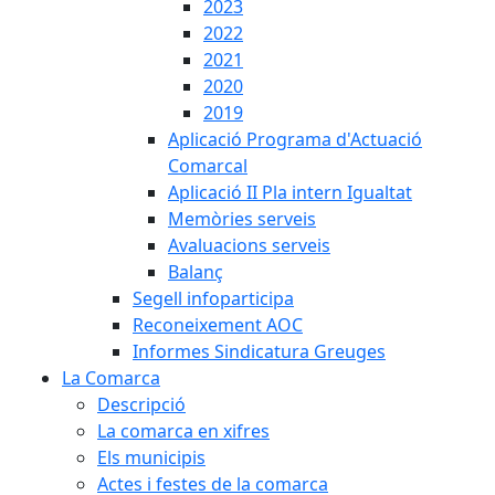
2023
2022
2021
2020
2019
Aplicació Programa d'Actuació
Comarcal
Aplicació II Pla intern Igualtat
Memòries serveis
Avaluacions serveis
Balanç
Segell infoparticipa
Reconeixement AOC
Informes Sindicatura Greuges
La Comarca
Descripció
La comarca en xifres
Els municipis
Actes i festes de la comarca