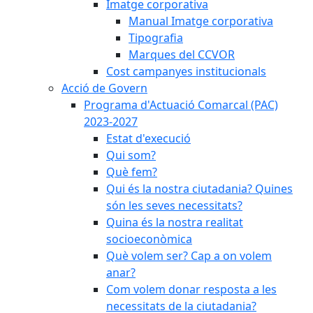
Imatge corporativa
Manual Imatge corporativa
Tipografia
Marques del CCVOR
Cost campanyes institucionals
Acció de Govern
Programa d'Actuació Comarcal (PAC)
2023-2027
Estat d'execució
Qui som?
Què fem?
Qui és la nostra ciutadania? Quines
són les seves necessitats?
Quina és la nostra realitat
socioeconòmica
Què volem ser? Cap a on volem
anar?
Com volem donar resposta a les
necessitats de la ciutadania?