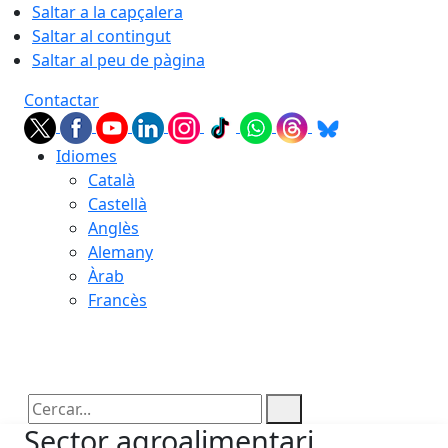
Saltar a la capçalera
Saltar al contingut
Saltar al peu de pàgina
Contactar
Idiomes
Català
Castellà
Anglès
Alemany
Àrab
Francès
07.08.2026 | 04:02
Cercar:
Sector agroalimentari