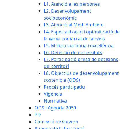
L1. Atenció a les persones
L2. Desenvolupament
socioeconòmic
L3. Atenció al Medi Ambient
L4. Especialització i optimització de
la xarxa comarcal de serveis
L5. Millora contínua i excel·lència
L6. Detecció de necessitats
L7. Participació presa de decisions
del territori
L8. Objectius de desenvolupament
sostenible (ODS)
Procés participatiu
Vigència
Normativa
ODS i Agenda 2030
Ple
Comissió de Govern
Agenda de la Institució