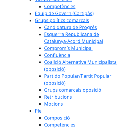
Competències
Equip de Govern (Cartipàs)
Grups polítics comarcals
Candidatura de Progrés
Esquerra Republicana de
Catalunya-Acord Municipal
Compromís Municipal
Confluència
Coalició Alternativa Municipalista
(oposició)
Partido Popular/Partit Popular
(oposició)
Grups comarcals oposició
Retribucions
Mocions
Ple
Composició
Competències