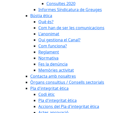
Consultes 2020
Informes Síndicatura de Greuges
Bústia ètica
Què és?
Com han de ser les comunicacions
L'anonimat
Qui gestiona el Canal?
Com funciona?
Reglament
Normativa
Fes la denúncia
Memòries activitat
Contacta amb nosaltres
Òrgans consultius / Consells sectorials
Pla d'integritat ètica
Codi ètic
Pla d'integritat ètica
Accions del Pla d'integritat ètica
Actes aprovació