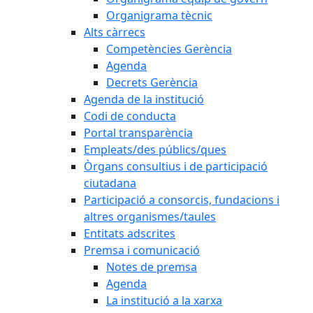
Organigrama tècnic
Alts càrrecs
Competències Gerència
Agenda
Decrets Gerència
Agenda de la institució
Codi de conducta
Portal transparència
Empleats/des públics/ques
Òrgans consultius i de participació
ciutadana
Participació a consorcis, fundacions i
altres organismes/taules
Entitats adscrites
Premsa i comunicació
Notes de premsa
Agenda
La institució a la xarxa