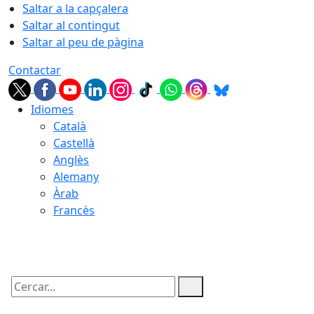
Saltar a la capçalera
Saltar al contingut
Saltar al peu de pàgina
Contactar
Idiomes
Català
Castellà
Anglès
Alemany
Àrab
Francès
08.08.2026 | 05:35
Cercar: