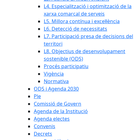
L4. Especialització i optimització de la
xarxa comarcal de serveis
L5. Millora contínua i excel·lència
L6. Detecció de necessitats
L7. Participació presa de decisions del
territori
L8. Objectius de desenvolupament
sostenible (ODS)
Procés participatiu
Vigència
Normativa
ODS i Agenda 2030
Ple
Comissió de Govern
Agenda de la Institució
Agenda electes
Convenis
Decrets