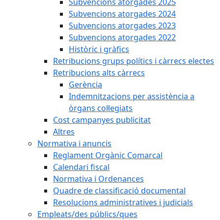
Subvencions atorgades 2025
Subvencions atorgades 2024
Subvencions atorgades 2023
Subvencions atorgades 2022
Històric i gràfics
Retribucions grups polítics i càrrecs electes
Retribucions alts càrrecs
Gerència
Indemnitzacions per assistència a
òrgans col·legiats
Cost campanyes publicitat
Altres
Normativa i anuncis
Reglament Orgànic Comarcal
Calendari fiscal
Normativa i Ordenances
Quadre de classificació documental
Resolucions administratives i judicials
Empleats/des públics/ques