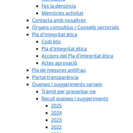
Fes la denúncia
Memòries activitat
Contacta amb nosaltres
Òrgans consultius / Consells sectorials
Pla d'integritat ètica
Codi ètic
Pla d'integritat ètica
Accions del Pla d'integritat ètica
Actes aprovació
Pla de mesures antifrau
Portal transparència
Queixes i suggeriments serveis
Tràmit per presentar-ne
Recull queixes i suggeriments
2025
2024
2023
2022