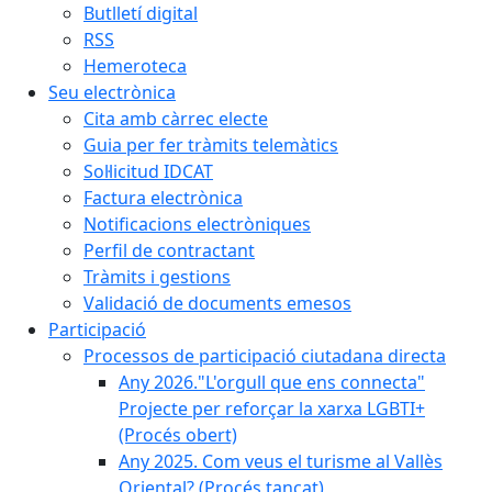
Butlletí digital
RSS
Hemeroteca
Seu electrònica
Cita amb càrrec electe
Guia per fer tràmits telemàtics
Sol·licitud IDCAT
Factura electrònica
Notificacions electròniques
Perfil de contractant
Tràmits i gestions
Validació de documents emesos
Participació
Processos de participació ciutadana directa
Any 2026."L'orgull que ens connecta"
Projecte per reforçar la xarxa LGBTI+
(Procés obert)
Any 2025. Com veus el turisme al Vallès
Oriental? (Procés tancat)