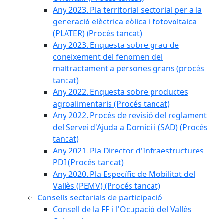
Any 2023. Pla territorial sectorial per a la
generació elèctrica eòlica i fotovoltaica
(PLATER) (Procés tancat)
Any 2023. Enquesta sobre grau de
coneixement del fenomen del
maltractament a persones grans (procés
tancat)
Any 2022. Enquesta sobre productes
agroalimentaris (Procés tancat)
Any 2022. Procés de revisió del reglament
del Servei d'Ajuda a Domicili (SAD) (Procés
tancat)
Any 2021. Pla Director d'Infraestructures
PDI (Procés tancat)
Any 2020. Pla Específic de Mobilitat del
Vallès (PEMV) (Procés tancat)
Consells sectorials de participació
Consell de la FP i l'Ocupació del Vallès