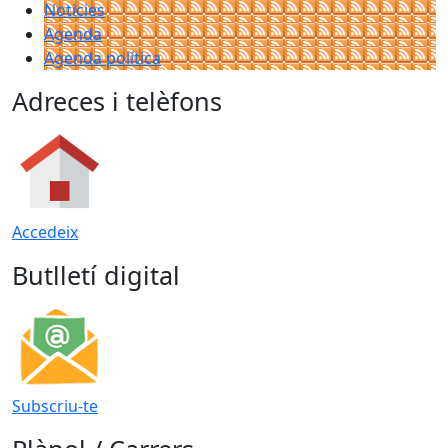
Noticies
Agenda
Agenda política
Adreces i telèfons
Accedeix
Butlletí digital
Subscriu-te