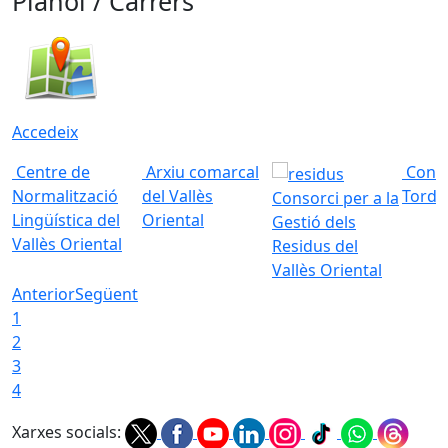
Plànol / Carrers
Accedeix
Centre de
Arxiu comarcal
Conso
Normalització
del Vallès
Torde
Consorci per a la
Lingüística del
Oriental
Gestió dels
Vallès Oriental
Residus del
Vallès Oriental
Anterior
Següent
1
2
3
4
Xarxes socials: