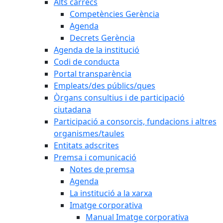
Alts càrrecs
Competències Gerència
Agenda
Decrets Gerència
Agenda de la institució
Codi de conducta
Portal transparència
Empleats/des públics/ques
Òrgans consultius i de participació
ciutadana
Participació a consorcis, fundacions i altres
organismes/taules
Entitats adscrites
Premsa i comunicació
Notes de premsa
Agenda
La institució a la xarxa
Imatge corporativa
Manual Imatge corporativa