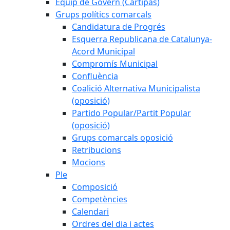
Equip de Govern (Cartipàs)
Grups polítics comarcals
Candidatura de Progrés
Esquerra Republicana de Catalunya-
Acord Municipal
Compromís Municipal
Confluència
Coalició Alternativa Municipalista
(oposició)
Partido Popular/Partit Popular
(oposició)
Grups comarcals oposició
Retribucions
Mocions
Ple
Composició
Competències
Calendari
Ordres del dia i actes