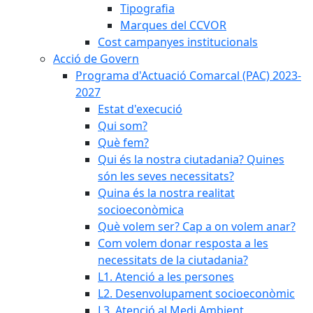
Tipografia
Marques del CCVOR
Cost campanyes institucionals
Acció de Govern
Programa d'Actuació Comarcal (PAC) 2023-
2027
Estat d'execució
Qui som?
Què fem?
Qui és la nostra ciutadania? Quines
són les seves necessitats?
Quina és la nostra realitat
socioeconòmica
Què volem ser? Cap a on volem anar?
Com volem donar resposta a les
necessitats de la ciutadania?
L1. Atenció a les persones
L2. Desenvolupament socioeconòmic
L3. Atenció al Medi Ambient