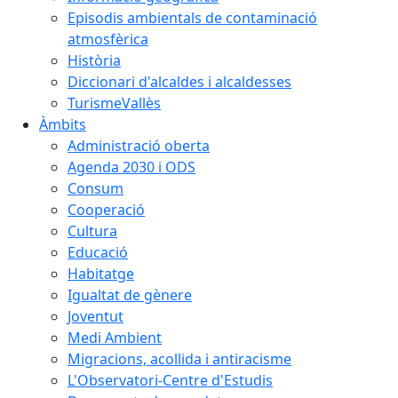
Episodis ambientals de contaminació
atmosfèrica
Història
Diccionari d'alcaldes i alcaldesses
TurismeVallès
Àmbits
Administració oberta
Agenda 2030 i ODS
Consum
Cooperació
Cultura
Educació
Habitatge
Igualtat de gènere
Joventut
Medi Ambient
Migracions, acollida i antiracisme
L'Observatori-Centre d'Estudis