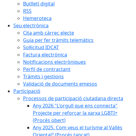
Butlletí digital
RSS
Hemeroteca
Seu electrònica
Cita amb càrrec electe
Guia per fer tràmits telemàtics
Sol·licitud IDCAT
Factura electrònica
Notificacions electròniques
Perfil de contractant
Tràmits i gestions
Validació de documents emesos
Participació
Processos de participació ciutadana directa
Any 2026."L'orgull que ens connecta"
Projecte per reforçar la xarxa LGBTI+
(Procés obert)
Any 2025. Com veus el turisme al Vallès
Oriental? (Procés tancat)