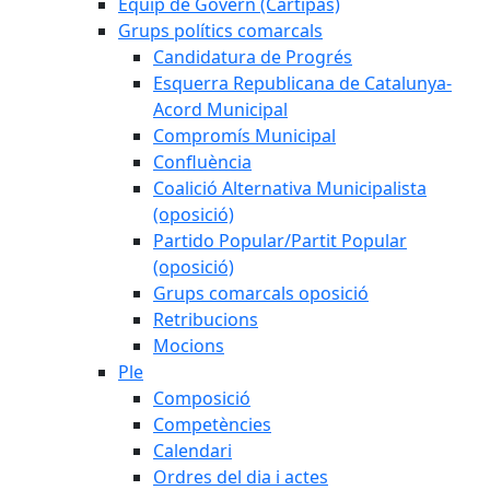
Equip de Govern (Cartipàs)
Grups polítics comarcals
Candidatura de Progrés
Esquerra Republicana de Catalunya-
Acord Municipal
Compromís Municipal
Confluència
Coalició Alternativa Municipalista
(oposició)
Partido Popular/Partit Popular
(oposició)
Grups comarcals oposició
Retribucions
Mocions
Ple
Composició
Competències
Calendari
Ordres del dia i actes