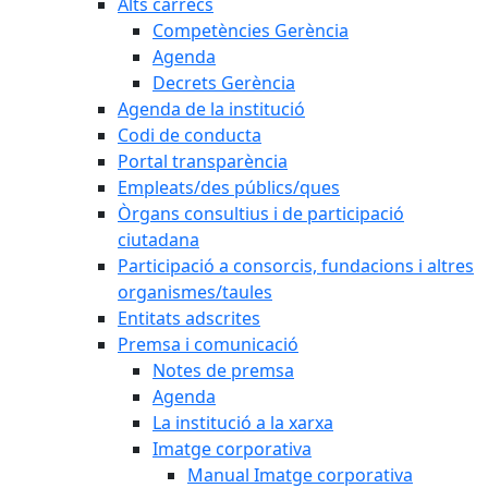
Alts càrrecs
Competències Gerència
Agenda
Decrets Gerència
Agenda de la institució
Codi de conducta
Portal transparència
Empleats/des públics/ques
Òrgans consultius i de participació
ciutadana
Participació a consorcis, fundacions i altres
organismes/taules
Entitats adscrites
Premsa i comunicació
Notes de premsa
Agenda
La institució a la xarxa
Imatge corporativa
Manual Imatge corporativa