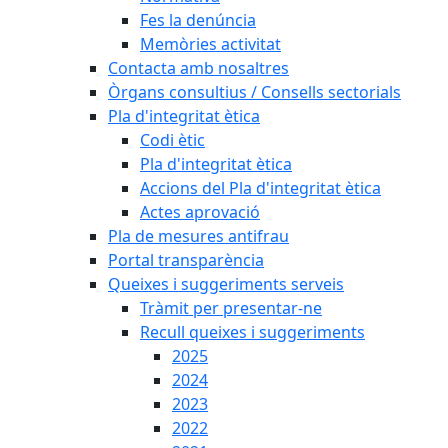
Fes la denúncia
Memòries activitat
Contacta amb nosaltres
Òrgans consultius / Consells sectorials
Pla d'integritat ètica
Codi ètic
Pla d'integritat ètica
Accions del Pla d'integritat ètica
Actes aprovació
Pla de mesures antifrau
Portal transparència
Queixes i suggeriments serveis
Tràmit per presentar-ne
Recull queixes i suggeriments
2025
2024
2023
2022