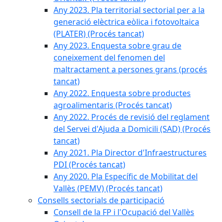
Any 2023. Pla territorial sectorial per a la
generació elèctrica eòlica i fotovoltaica
(PLATER) (Procés tancat)
Any 2023. Enquesta sobre grau de
coneixement del fenomen del
maltractament a persones grans (procés
tancat)
Any 2022. Enquesta sobre productes
agroalimentaris (Procés tancat)
Any 2022. Procés de revisió del reglament
del Servei d'Ajuda a Domicili (SAD) (Procés
tancat)
Any 2021. Pla Director d'Infraestructures
PDI (Procés tancat)
Any 2020. Pla Específic de Mobilitat del
Vallès (PEMV) (Procés tancat)
Consells sectorials de participació
Consell de la FP i l'Ocupació del Vallès