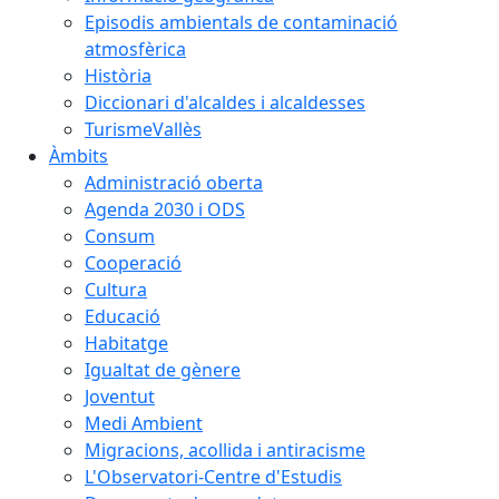
Episodis ambientals de contaminació
atmosfèrica
Història
Diccionari d'alcaldes i alcaldesses
TurismeVallès
Àmbits
Administració oberta
Agenda 2030 i ODS
Consum
Cooperació
Cultura
Educació
Habitatge
Igualtat de gènere
Joventut
Medi Ambient
Migracions, acollida i antiracisme
L'Observatori-Centre d'Estudis