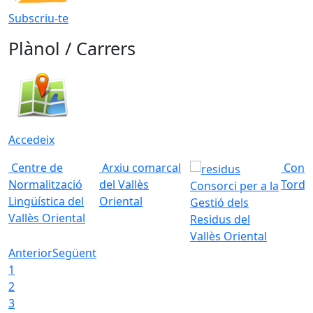
Subscriu-te
Plànol / Carrers
Accedeix
Centre de
Arxiu comarcal
Conso
Normalització
del Vallès
Torde
Consorci per a la
Lingüística del
Oriental
Gestió dels
Vallès Oriental
Residus del
Vallès Oriental
Anterior
Següent
1
2
3