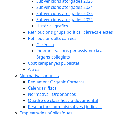
Subvencions atorgades 2025
Subvencions atorgades 2024
Subvencions atorgades 2023
Subvencions atorgades 2022
Històric i gràfics
Retribucions grups polítics i càrrecs electes
Retribucions alts càrrecs
Gerència
Indemnitzacions per assistència a
òrgans col·legiats
Cost campanyes publicitat
Altres
Normativa i anuncis
Reglament Orgànic Comarcal
Calendari fiscal
Normativa i Ordenances
Quadre de classificació documental
Resolucions administratives i judicials
Empleats/des públics/ques