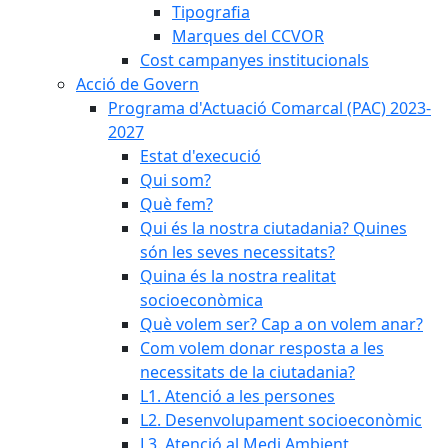
Tipografia
Marques del CCVOR
Cost campanyes institucionals
Acció de Govern
Programa d'Actuació Comarcal (PAC) 2023-
2027
Estat d'execució
Qui som?
Què fem?
Qui és la nostra ciutadania? Quines
són les seves necessitats?
Quina és la nostra realitat
socioeconòmica
Què volem ser? Cap a on volem anar?
Com volem donar resposta a les
necessitats de la ciutadania?
L1. Atenció a les persones
L2. Desenvolupament socioeconòmic
L3. Atenció al Medi Ambient