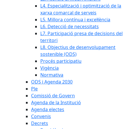
L4. Especialització i optimització de la
xarxa comarcal de serveis
L5. Millora contínua i excel·lència
L6. Detecció de necessitats
L7. Participació presa de decisions del
territori
L8. Objectius de desenvolupament
sostenible (ODS)
Procés participatiu
Vigència
Normativa
ODS i Agenda 2030
Ple
Comissió de Govern
Agenda de la Institució
Agenda electes
Convenis
Decrets