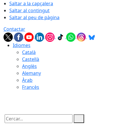
Saltar a la capçalera
Saltar al contingut
Saltar al peu de pàgina
Contactar
Idiomes
Català
Castellà
Anglès
Alemany
Àrab
Francès
07.08.2026 | 06:22
Cercar: