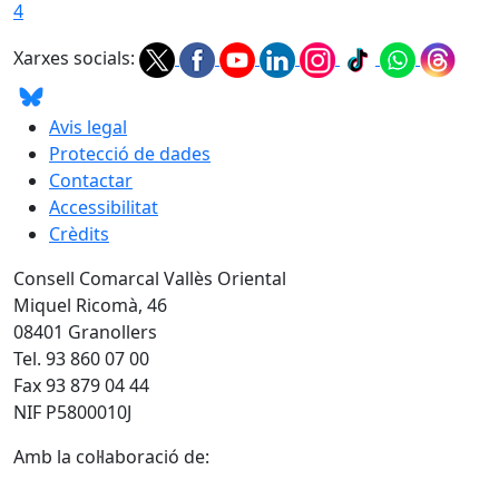
4
Xarxes socials:
Avis legal
Protecció de dades
Contactar
Accessibilitat
Crèdits
Consell Comarcal Vallès Oriental
Miquel Ricomà, 46
08401 Granollers
Tel. 93 860 07 00
Fax 93 879 04 44
NIF P5800010J
Amb la col·laboració de: