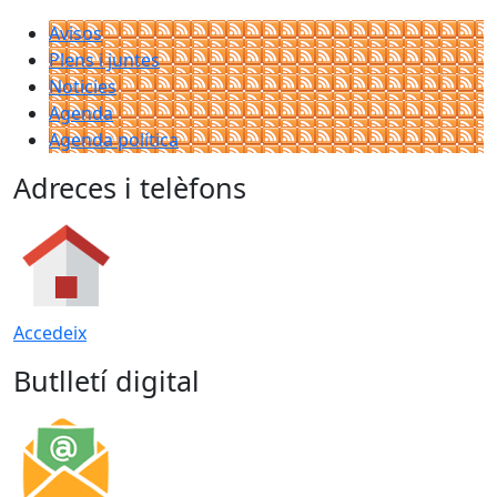
Avisos
Plens i juntes
Noticies
Agenda
Agenda política
Adreces i telèfons
Accedeix
Butlletí digital