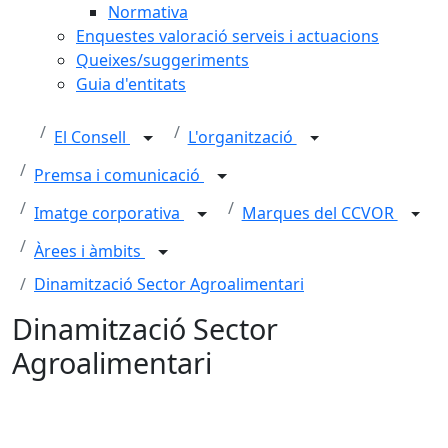
Normativa
Enquestes valoració serveis i actuacions
Queixes/suggeriments
Guia d'entitats
El Consell
L'organització
Premsa i comunicació
Imatge corporativa
Marques del CCVOR
Àrees i àmbits
Dinamització Sector Agroalimentari
Dinamització Sector
Agroalimentari