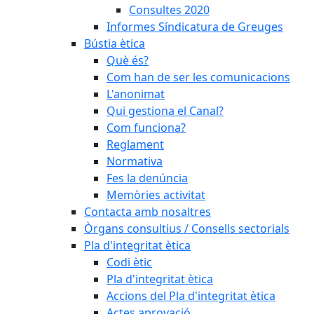
Consultes 2020
Informes Síndicatura de Greuges
Bústia ètica
Què és?
Com han de ser les comunicacions
L'anonimat
Qui gestiona el Canal?
Com funciona?
Reglament
Normativa
Fes la denúncia
Memòries activitat
Contacta amb nosaltres
Òrgans consultius / Consells sectorials
Pla d'integritat ètica
Codi ètic
Pla d'integritat ètica
Accions del Pla d'integritat ètica
Actes aprovació