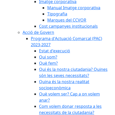
Imatge corporativa
Manual Imatge corporativa
Tipografia
Marques del CCVOR
Cost campanyes institucionals
Acció de Govern
Programa d'Actuació Comarcal (PAC)
2023-2027
Estat d'execució
Qui som?
Què fem?
Qui és la nostra ciutadania? Quines
són les seves necessitats?
Quina és la nostra realitat
socioeconòmica
Què volem ser? Cap a on volem
anar?
Com volem donar resposta a les
necessitats de la ciutadania?