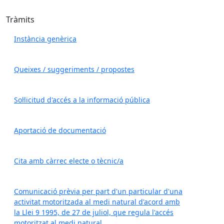
Tràmits
Instància genèrica
Queixes / suggeriments / propostes
Sol·licitud d'accés a la informació pública
Aportació de documentació
Cita amb càrrec electe o tècnic/a
Comunicació prèvia per part d'un particular d'una
activitat motoritzada al medi natural d'acord amb
la Llei 9 1995, de 27 de juliol, que regula l'accés
motoritzat al medi natural