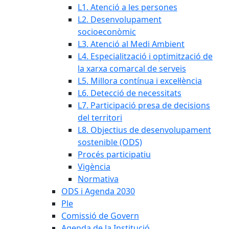
L1. Atenció a les persones
L2. Desenvolupament
socioeconòmic
L3. Atenció al Medi Ambient
L4. Especialització i optimització de
la xarxa comarcal de serveis
L5. Millora contínua i excel·lència
L6. Detecció de necessitats
L7. Participació presa de decisions
del territori
L8. Objectius de desenvolupament
sostenible (ODS)
Procés participatiu
Vigència
Normativa
ODS i Agenda 2030
Ple
Comissió de Govern
Agenda de la Institució