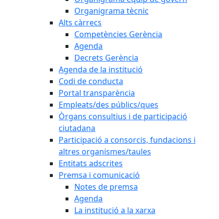
Organigrama tècnic
Alts càrrecs
Competències Gerència
Agenda
Decrets Gerència
Agenda de la institució
Codi de conducta
Portal transparència
Empleats/des públics/ques
Òrgans consultius i de participació
ciutadana
Participació a consorcis, fundacions i
altres organismes/taules
Entitats adscrites
Premsa i comunicació
Notes de premsa
Agenda
La institució a la xarxa