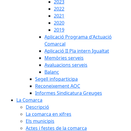
2023
2022
2021
2020
2019
Aplicació Programa d'Actuació
Comarcal
Aplicació II Pla intern Igualtat
Memòries serveis
Avaluacions serveis
Balanç
Segell infoparticipa
Reconeixement AOC
Informes Sindicatura Greuges
La Comarca
Descripció
La comarca en xifres
Els municipis
Actes i festes de la comarca