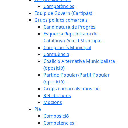
Competències
Equip de Govern (Cartipàs)
Grups polítics comarcals
Candidatura de Progrés
Esquerra Republicana de
Catalunya-Acord Municipal
Compromís Municipal
Confluència
Coalició Alternativa Municipalista
(oposició)
Partido Popular/Partit Popular
(oposició)
Grups comarcals oposició
Retribucions
Mocions
Ple
Composició
Competències