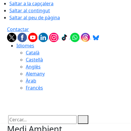
Saltar a la capçalera
Saltar al contingut
Saltar al peu de pàgina
Contactar
Idiomes
Català
Castellà
Anglès
Alemany
Àrab
Francès
09.08.2026 | 09:57
Cercar:
Medi Ambient