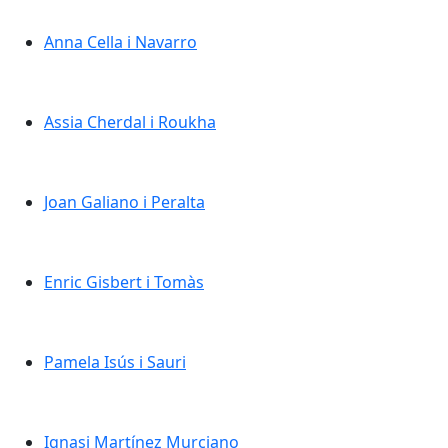
Anna Cella i Navarro
Anna Cella i Navarro
Assia Cherdal i Roukha
Assia Cherdal i Roukha
Joan Galiano i Peralta
Joan Galiano i Peralta
Enric Gisbert i Tomàs
Enric Gisbert i Tomàs
Pamela Isús i Sauri
Pamela Isús i Sauri
Ignasi Martínez Murciano
Ignasi Martínez Murciano