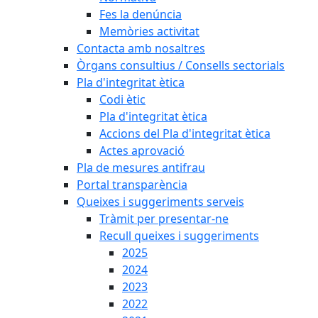
Fes la denúncia
Memòries activitat
Contacta amb nosaltres
Òrgans consultius / Consells sectorials
Pla d'integritat ètica
Codi ètic
Pla d'integritat ètica
Accions del Pla d'integritat ètica
Actes aprovació
Pla de mesures antifrau
Portal transparència
Queixes i suggeriments serveis
Tràmit per presentar-ne
Recull queixes i suggeriments
2025
2024
2023
2022