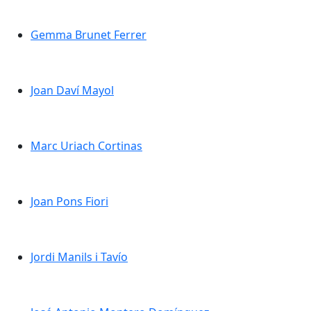
Gemma Brunet Ferrer
Gemma Brunet Ferrer
Joan Daví Mayol
Joan Daví Mayol
Marc Uriach Cortinas
Marc Uriach Cortinas
Joan Pons Fiori
Joan Pons Fiori
Jordi Manils i Tavío
Jordi Manils i Tavío