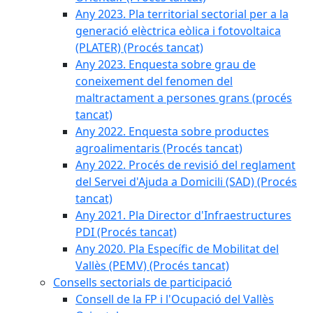
Any 2023. Pla territorial sectorial per a la
generació elèctrica eòlica i fotovoltaica
(PLATER) (Procés tancat)
Any 2023. Enquesta sobre grau de
coneixement del fenomen del
maltractament a persones grans (procés
tancat)
Any 2022. Enquesta sobre productes
agroalimentaris (Procés tancat)
Any 2022. Procés de revisió del reglament
del Servei d'Ajuda a Domicili (SAD) (Procés
tancat)
Any 2021. Pla Director d'Infraestructures
PDI (Procés tancat)
Any 2020. Pla Específic de Mobilitat del
Vallès (PEMV) (Procés tancat)
Consells sectorials de participació
Consell de la FP i l'Ocupació del Vallès