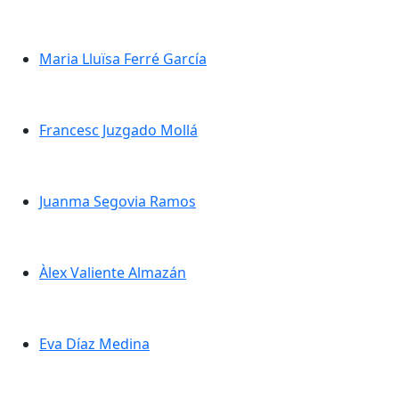
Maria Lluïsa Ferré García
Maria Lluïsa Ferré García
Francesc Juzgado Mollá
Francesc Juzgado Mollá
Juanma Segovia Ramos
Juanma Segovia Ramos
Àlex Valiente Almazán
Àlex Valiente Almazán
Eva Díaz Medina
Eva Díaz Medina