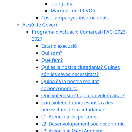
Tipografia
Marques del CCVOR
Cost campanyes institucionals
Acció de Govern
Programa d'Actuació Comarcal (PAC) 2023-
2027
Estat d'execució
Qui som?
Què fem?
Qui és la nostra ciutadania? Quines
són les seves necessitats?
Quina és la nostra realitat
socioeconòmica
Què volem ser? Cap a on volem anar?
Com volem donar resposta a les
necessitats de la ciutadania?
L1. Atenció a les persones
L2. Desenvolupament socioeconòmic
L3. Atenció al Medi Ambient