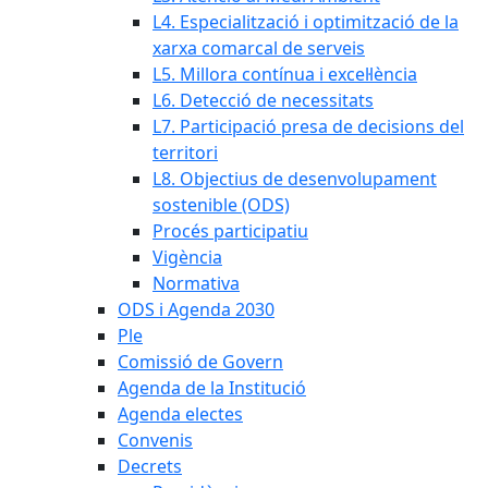
L4. Especialització i optimització de la
xarxa comarcal de serveis
L5. Millora contínua i excel·lència
L6. Detecció de necessitats
L7. Participació presa de decisions del
territori
L8. Objectius de desenvolupament
sostenible (ODS)
Procés participatiu
Vigència
Normativa
ODS i Agenda 2030
Ple
Comissió de Govern
Agenda de la Institució
Agenda electes
Convenis
Decrets