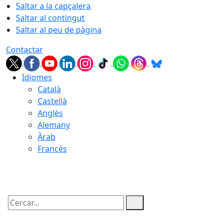
Saltar a la capçalera
Saltar al contingut
Saltar al peu de pàgina
Contactar
Idiomes
Català
Castellà
Anglès
Alemany
Àrab
Francès
08.08.2026 | 23:47
Cercar: