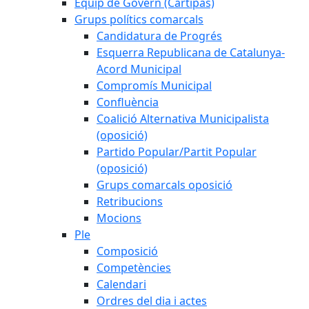
Equip de Govern (Cartipàs)
Grups polítics comarcals
Candidatura de Progrés
Esquerra Republicana de Catalunya-
Acord Municipal
Compromís Municipal
Confluència
Coalició Alternativa Municipalista
(oposició)
Partido Popular/Partit Popular
(oposició)
Grups comarcals oposició
Retribucions
Mocions
Ple
Composició
Competències
Calendari
Ordres del dia i actes