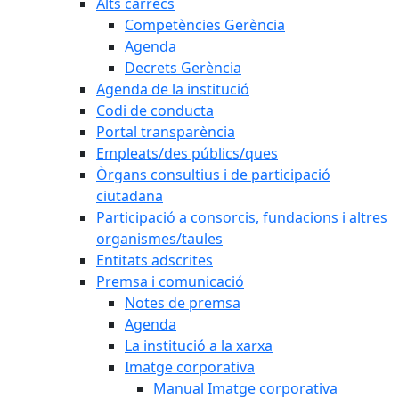
Alts càrrecs
Competències Gerència
Agenda
Decrets Gerència
Agenda de la institució
Codi de conducta
Portal transparència
Empleats/des públics/ques
Òrgans consultius i de participació
ciutadana
Participació a consorcis, fundacions i altres
organismes/taules
Entitats adscrites
Premsa i comunicació
Notes de premsa
Agenda
La institució a la xarxa
Imatge corporativa
Manual Imatge corporativa