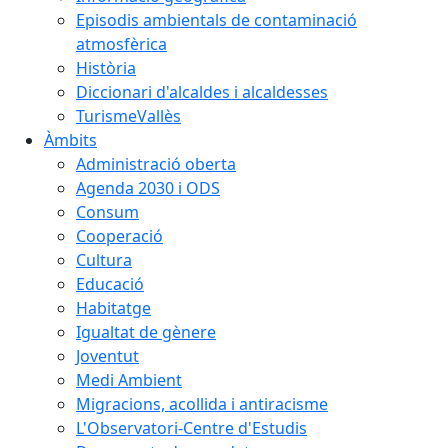
Episodis ambientals de contaminació
atmosfèrica
Història
Diccionari d'alcaldes i alcaldesses
TurismeVallès
Àmbits
Administració oberta
Agenda 2030 i ODS
Consum
Cooperació
Cultura
Educació
Habitatge
Igualtat de gènere
Joventut
Medi Ambient
Migracions, acollida i antiracisme
L'Observatori-Centre d'Estudis