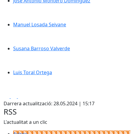
José Antonio Montero Domínguez
José Antonio Montero Domínguez
Manuel Losada Seivane
Manuel Losada Seivane
Susana Barroso Valverde
Susana Barroso Valverde
Luis Toral Ortega
Luis Toral Ortega
Facebook
X
Pdf
Darrera actualització: 28.05.2024 | 15:17
RSS
L'actualitat a un clic