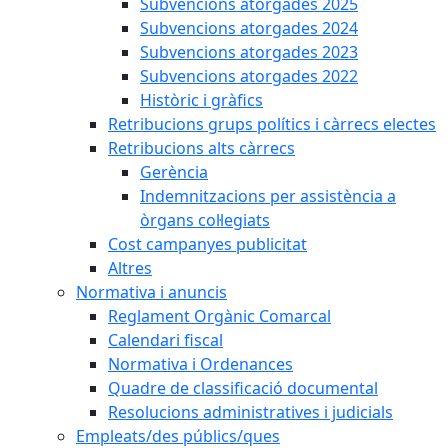
Subvencions atorgades 2025
Subvencions atorgades 2024
Subvencions atorgades 2023
Subvencions atorgades 2022
Històric i gràfics
Retribucions grups polítics i càrrecs electes
Retribucions alts càrrecs
Gerència
Indemnitzacions per assistència a
òrgans col·legiats
Cost campanyes publicitat
Altres
Normativa i anuncis
Reglament Orgànic Comarcal
Calendari fiscal
Normativa i Ordenances
Quadre de classificació documental
Resolucions administratives i judicials
Empleats/des públics/ques