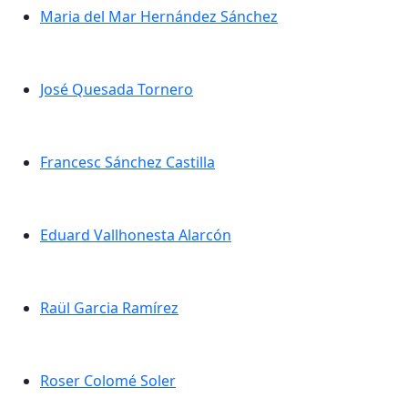
Maria del Mar Hernández Sánchez
Maria del Mar Hernández Sánchez
José Quesada Tornero
José Quesada Tornero
Francesc Sánchez Castilla
Francesc Sánchez Castilla
Eduard Vallhonesta Alarcón
Eduard Vallhonesta Alarcón
Raül Garcia Ramírez
Raül Garcia Ramírez
Roser Colomé Soler
Roser Colomé Soler