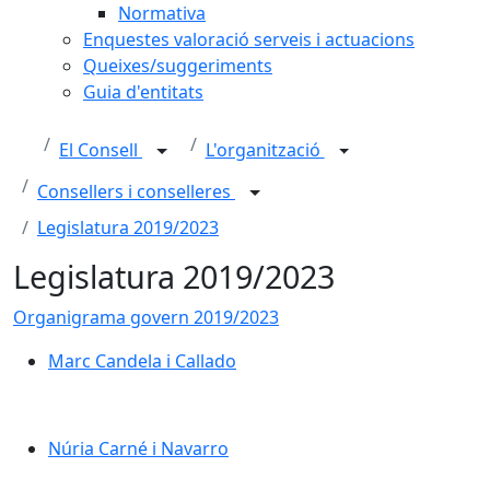
Normativa
Enquestes valoració serveis i actuacions
Queixes/suggeriments
Guia d'entitats
El Consell
L'organització
Consellers i conselleres
Legislatura 2019/2023
Legislatura 2019/2023
Organigrama govern 2019/2023
Marc Candela i Callado
Marc Candela i Callado
Núria Carné i Navarro
Núria Carné i Navarro