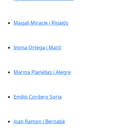
Magalí Miracle i Rigalós
Magalí Miracle i Rigalós
Imma Ortega i Martí
Imma Ortega i Martí
Marina Planellas i Alegre
Marina Planellas i Alegre
Emilio Cordero Soria
Emilio Cordero Soria
Joan Ramon i Bernabé
Joan Ramon i Bernabé