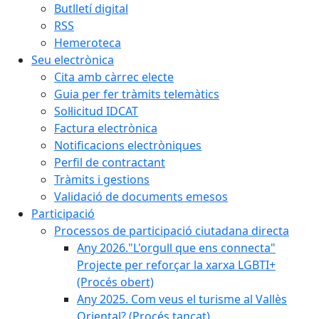
Butlletí digital
RSS
Hemeroteca
Seu electrònica
Cita amb càrrec electe
Guia per fer tràmits telemàtics
Sol·licitud IDCAT
Factura electrònica
Notificacions electròniques
Perfil de contractant
Tràmits i gestions
Validació de documents emesos
Participació
Processos de participació ciutadana directa
Any 2026."L'orgull que ens connecta"
Projecte per reforçar la xarxa LGBTI+
(Procés obert)
Any 2025. Com veus el turisme al Vallès
Oriental? (Procés tancat)