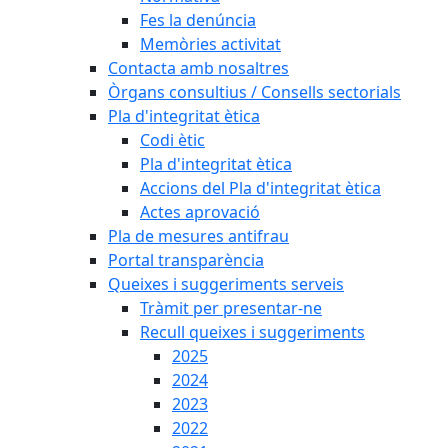
Fes la denúncia
Memòries activitat
Contacta amb nosaltres
Òrgans consultius / Consells sectorials
Pla d'integritat ètica
Codi ètic
Pla d'integritat ètica
Accions del Pla d'integritat ètica
Actes aprovació
Pla de mesures antifrau
Portal transparència
Queixes i suggeriments serveis
Tràmit per presentar-ne
Recull queixes i suggeriments
2025
2024
2023
2022