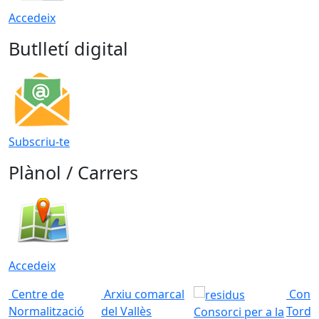
Accedeix
Butlletí digital
Subscriu-te
Plànol / Carrers
Accedeix
Centre de
Arxiu comarcal
Conso
Normalització
del Vallès
Torde
Consorci per a la