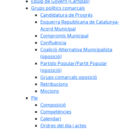
Equip de Govern (Cartipàs)
Grups polítics comarcals
Candidatura de Progrés
Esquerra Republicana de Catalunya-
Acord Municipal
Compromís Municipal
Confluència
Coalició Alternativa Municipalista
(oposició)
Partido Popular/Partit Popular
(oposició)
Grups comarcals oposició
Retribucions
Mocions
Ple
Composició
Competències
Calendari
Ordres del dia i actes