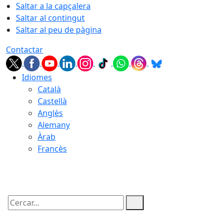
Saltar a la capçalera
Saltar al contingut
Saltar al peu de pàgina
Contactar
Idiomes
Català
Castellà
Anglès
Alemany
Àrab
Francès
09.08.2026 | 09:57
Cercar: