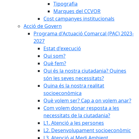
Tipografia
Marques del CCVOR
Cost campanyes institucionals
Acció de Govern
Programa d'Actuació Comarcal (PAC) 2023-
2027
Estat d'execució
Qui som?
Què fem?
Qui és la nostra ciutadania? Quines
són les seves necessitats?
Quina és la nostra realitat
socioeconòmica
Què volem ser? Cap a on volem anar?
Com volem donar resposta a les
necessitats de la ciutadania?
L1. Atenció a les persones
L2. Desenvolupament socioeconòmic
L3. Atenció al Medi Ambient