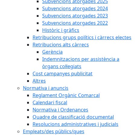
Subvencions atorgades 2025
Subvencions atorgades 2024
Subvencions atorgades 2023
Subvencions atorgades 2022
Històric i gràfics
Retribucions grups polítics i càrrecs electes
Retribucions alts càrrecs
Gerència
Indemnitzacions per assistència a
òrgans col·legiats
Cost campanyes publicitat
Altres
Normativa i anuncis
Reglament Orgànic Comarcal
Calendari fiscal
Normativa i Ordenances
Quadre de classificació documental
Resolucions administratives i judicials
Empleats/des públics/ques