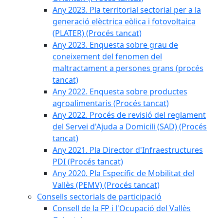
Any 2023. Pla territorial sectorial per a la
generació elèctrica eòlica i fotovoltaica
(PLATER) (Procés tancat)
Any 2023. Enquesta sobre grau de
coneixement del fenomen del
maltractament a persones grans (procés
tancat)
Any 2022. Enquesta sobre productes
agroalimentaris (Procés tancat)
Any 2022. Procés de revisió del reglament
del Servei d'Ajuda a Domicili (SAD) (Procés
tancat)
Any 2021. Pla Director d'Infraestructures
PDI (Procés tancat)
Any 2020. Pla Específic de Mobilitat del
Vallès (PEMV) (Procés tancat)
Consells sectorials de participació
Consell de la FP i l'Ocupació del Vallès