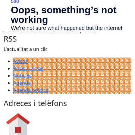
Facebook
X
Darrera actualització: 17.02.2023 | 12:43
RSS
L'actualitat a un clic
Avisos
Plens i juntes
Noticies
Agenda
Agenda política
Adreces i telèfons