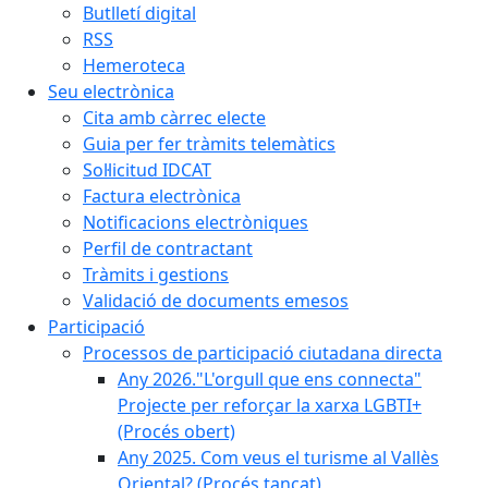
Butlletí digital
RSS
Hemeroteca
Seu electrònica
Cita amb càrrec electe
Guia per fer tràmits telemàtics
Sol·licitud IDCAT
Factura electrònica
Notificacions electròniques
Perfil de contractant
Tràmits i gestions
Validació de documents emesos
Participació
Processos de participació ciutadana directa
Any 2026."L'orgull que ens connecta"
Projecte per reforçar la xarxa LGBTI+
(Procés obert)
Any 2025. Com veus el turisme al Vallès
Oriental? (Procés tancat)