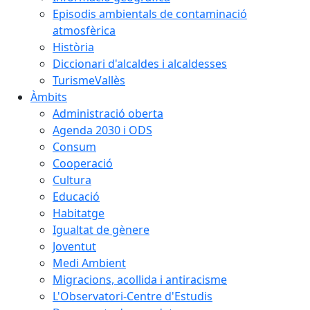
Episodis ambientals de contaminació
atmosfèrica
Història
Diccionari d'alcaldes i alcaldesses
TurismeVallès
Àmbits
Administració oberta
Agenda 2030 i ODS
Consum
Cooperació
Cultura
Educació
Habitatge
Igualtat de gènere
Joventut
Medi Ambient
Migracions, acollida i antiracisme
L'Observatori-Centre d'Estudis