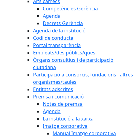
Alts càrrecs
Competències Gerència
Agenda
Decrets Gerència
Agenda de la institució
Codi de conducta
Portal transparència
Empleats/des públics/ques
Òrgans consultius i de participació
ciutadana
Participació a consorcis, fundacions i altres
organismes/taules
Entitats adscrites
Premsa i comunicació
Notes de premsa
Agenda
La institució a la xarxa
Imatge corporativa
Manual Imatge corporativa