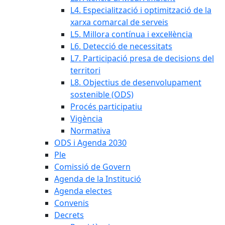
L4. Especialització i optimització de la
xarxa comarcal de serveis
L5. Millora contínua i excel·lència
L6. Detecció de necessitats
L7. Participació presa de decisions del
territori
L8. Objectius de desenvolupament
sostenible (ODS)
Procés participatiu
Vigència
Normativa
ODS i Agenda 2030
Ple
Comissió de Govern
Agenda de la Institució
Agenda electes
Convenis
Decrets