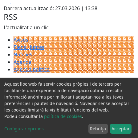
Facebook
X
Darrera actualització: 27.03.2026 | 13:38
RSS
L'actualitat a un clic
Avisos
Plens i juntes
Noticies
Agenda
Agenda política
Adreces i telèfons
Aquest lloc web fa servir cookies pròpies i de tercers per
facilitar-te una experiència de navegació òptima i recollir
informació anònima per millorar i adaptar-nos a les teves
preferències i pautes de navegació. Navegar sense acceptar
les cookies limitarà la visibilitat i funcions del web.
Podeu consultar la
política de cookies
.
Accedeix
Configurar opcions
...
Rebutja
Acceptar
Butlletí digital