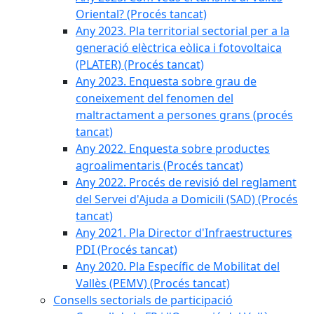
Oriental? (Procés tancat)
Any 2023. Pla territorial sectorial per a la
generació elèctrica eòlica i fotovoltaica
(PLATER) (Procés tancat)
Any 2023. Enquesta sobre grau de
coneixement del fenomen del
maltractament a persones grans (procés
tancat)
Any 2022. Enquesta sobre productes
agroalimentaris (Procés tancat)
Any 2022. Procés de revisió del reglament
del Servei d'Ajuda a Domicili (SAD) (Procés
tancat)
Any 2021. Pla Director d'Infraestructures
PDI (Procés tancat)
Any 2020. Pla Específic de Mobilitat del
Vallès (PEMV) (Procés tancat)
Consells sectorials de participació