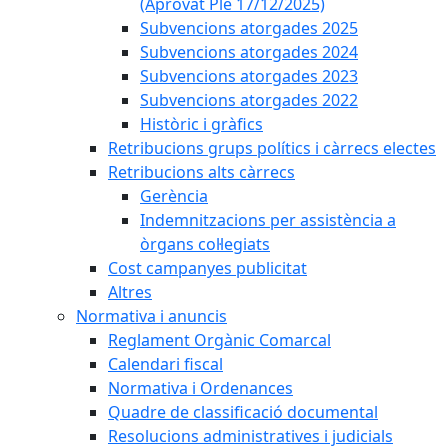
(Aprovat Ple 17/12/2025)
Subvencions atorgades 2025
Subvencions atorgades 2024
Subvencions atorgades 2023
Subvencions atorgades 2022
Històric i gràfics
Retribucions grups polítics i càrrecs electes
Retribucions alts càrrecs
Gerència
Indemnitzacions per assistència a
òrgans col·legiats
Cost campanyes publicitat
Altres
Normativa i anuncis
Reglament Orgànic Comarcal
Calendari fiscal
Normativa i Ordenances
Quadre de classificació documental
Resolucions administratives i judicials