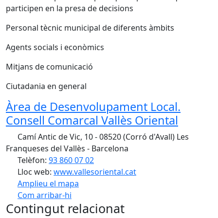
participen en la presa de decisions
Personal tècnic municipal de diferents àmbits
Agents socials i econòmics
Mitjans de comunicació
Ciutadania en general
Àrea de Desenvolupament Local.
Consell Comarcal Vallès Oriental
Camí Antic de Vic, 10 - 08520 (Corró d'Avall) Les
Franqueses del Vallès - Barcelona
Telèfon:
93 860 07 02
Lloc web:
www.vallesoriental.cat
Amplieu el mapa
Com arribar-hi
Leaflet
| ©
OpenStreetMap
contributors
Contingut relacionat
+