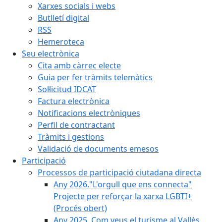
Xarxes socials i webs
Butlletí digital
RSS
Hemeroteca
Seu electrònica
Cita amb càrrec electe
Guia per fer tràmits telemàtics
Sol·licitud IDCAT
Factura electrònica
Notificacions electròniques
Perfil de contractant
Tràmits i gestions
Validació de documents emesos
Participació
Processos de participació ciutadana directa
Any 2026."L'orgull que ens connecta"
Projecte per reforçar la xarxa LGBTI+
(Procés obert)
Any 2025. Com veus el turisme al Vallès