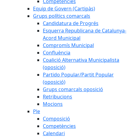
Competències
Equip de Govern (Cartipàs)
Grups polítics comarcals
Candidatura de Progrés
Esquerra Republicana de Catalunya-
Acord Municipal
Compromís Municipal
Confluència
Coalició Alternativa Municipalista
(oposició)
Partido Popular/Partit Popular
(oposició)
Grups comarcals oposició
Retribucions
Mocions
Ple
Composició
Competències
Calendari