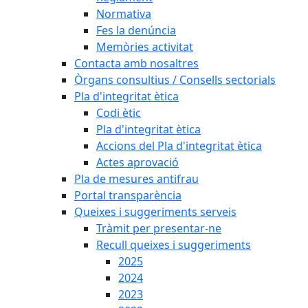
Normativa
Fes la denúncia
Memòries activitat
Contacta amb nosaltres
Òrgans consultius / Consells sectorials
Pla d'integritat ètica
Codi ètic
Pla d'integritat ètica
Accions del Pla d'integritat ètica
Actes aprovació
Pla de mesures antifrau
Portal transparència
Queixes i suggeriments serveis
Tràmit per presentar-ne
Recull queixes i suggeriments
2025
2024
2023