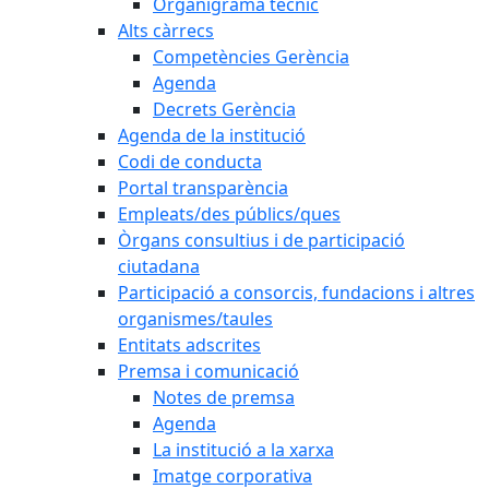
Organigrama tècnic
Alts càrrecs
Competències Gerència
Agenda
Decrets Gerència
Agenda de la institució
Codi de conducta
Portal transparència
Empleats/des públics/ques
Òrgans consultius i de participació
ciutadana
Participació a consorcis, fundacions i altres
organismes/taules
Entitats adscrites
Premsa i comunicació
Notes de premsa
Agenda
La institució a la xarxa
Imatge corporativa