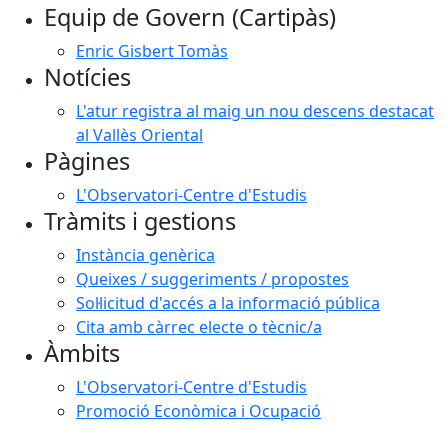
Equip de Govern (Cartipàs)
−
Enric Gisbert Tomàs
Notícies
L'atur registra al maig un nou descens destacat
al Vallès Oriental
Pàgines
L'Observatori-Centre d'Estudis
Tràmits i gestions
Instància genèrica
Queixes / suggeriments / propostes
Sol·licitud d'accés a la informació pública
Cita amb càrrec electe o tècnic/a
Àmbits
L'Observatori-Centre d'Estudis
Promoció Econòmica i Ocupació