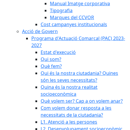
Manual Imatge corporativa
Tipografia
Marques del CCVOR
Cost campanyes institucionals
Acció de Govern
Programa d'Actuació Comarcal (PAC) 2023-
2027
Estat d'execució
Qui som?
Què fem?
Qui és la nostra ciutadania? Quines
són les seves necessitats?
Quina és la nostra realitat
socioeconòmica
Què volem ser? Cap a on volem anar?
Com volem donar resposta a les
necessitats de la ciutadania?
L1. Atenció a les persones
L2. Desenvolupament socioeconòmic