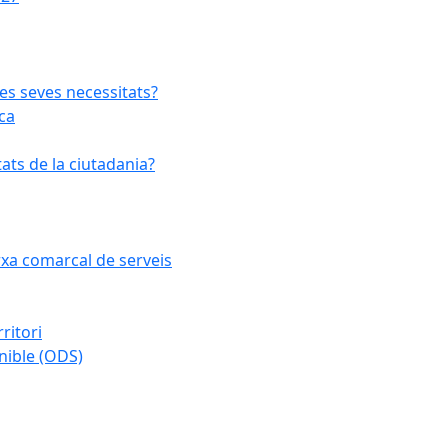
les seves necessitats?
ca
ats de la ciutadania?
arxa comarcal de serveis
ritori
nible (ODS)