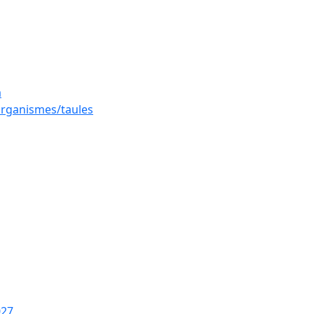
a
 organismes/taules
027