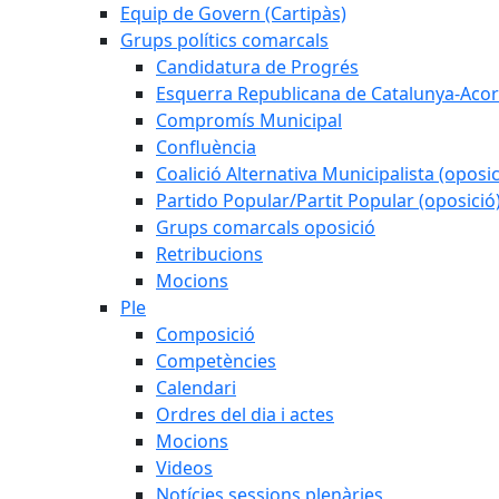
Equip de Govern (Cartipàs)
Grups polítics comarcals
Candidatura de Progrés
Esquerra Republicana de Catalunya-Acor
Compromís Municipal
Confluència
Coalició Alternativa Municipalista (oposic
Partido Popular/Partit Popular (oposició
Grups comarcals oposició
Retribucions
Mocions
Ple
Composició
Competències
Calendari
Ordres del dia i actes
Mocions
Videos
Notícies sessions plenàries