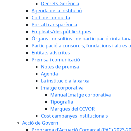
Decrets Gerència
Agenda de la institució
Codi de conducta
Portal transparència
Empleats/des públics/ques
Òrgans consultius i de participació ciutadan
Participació a consorcis, fundacions i altres
Entitats adscrites
Premsa i comunicació
Notes de premsa
Agenda
La institució a la xarxa
Imatge corporativa
Manual Imatge corporativa
Tipografia
Marques del CCVOR
Cost campanyes institucionals
Acció de Govern
Programa d'Actuació Comarcal (PAC) 2023-2