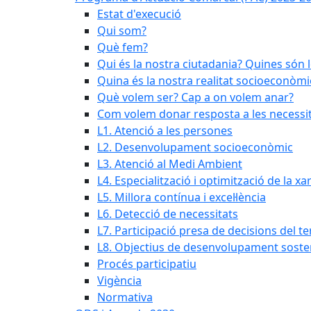
Estat d'execució
Qui som?
Què fem?
Qui és la nostra ciutadania? Quines són 
Quina és la nostra realitat socioeconòmi
Què volem ser? Cap a on volem anar?
Com volem donar resposta a les necessit
L1. Atenció a les persones
L2. Desenvolupament socioeconòmic
L3. Atenció al Medi Ambient
L4. Especialització i optimització de la x
L5. Millora contínua i excel·lència
L6. Detecció de necessitats
L7. Participació presa de decisions del ter
L8. Objectius de desenvolupament soste
Procés participatiu
Vigència
Normativa