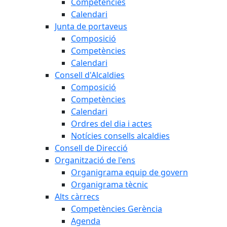
Competències
Calendari
Junta de portaveus
Composició
Competències
Calendari
Consell d'Alcaldies
Composició
Competències
Calendari
Ordres del dia i actes
Notícies consells alcaldies
Consell de Direcció
Organització de l'ens
Organigrama equip de govern
Organigrama tècnic
Alts càrrecs
Competències Gerència
Agenda