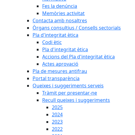
Fes la denúncia
Memòries activitat
Contacta amb nosaltres
Òrgans consultius / Consells sectorials
Pla d'integritat ètica
Codi ètic
Pla d'integritat ètica
Accions del Pla d'integritat ètica
Actes aprovació
Pla de mesures antifrau
Portal transparència
Queixes i suggeriments serveis
Tràmit per presentar-ne
Recull queixes i suggeriments
2025
2024
2023
2022