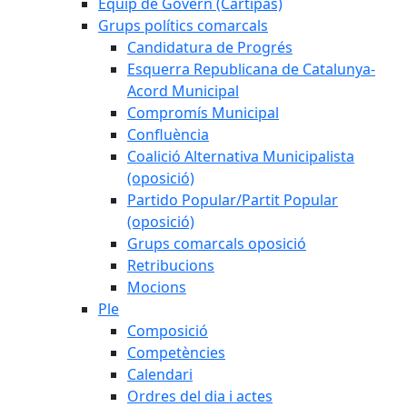
Equip de Govern (Cartipàs)
Grups polítics comarcals
Candidatura de Progrés
Esquerra Republicana de Catalunya-
Acord Municipal
Compromís Municipal
Confluència
Coalició Alternativa Municipalista
(oposició)
Partido Popular/Partit Popular
(oposició)
Grups comarcals oposició
Retribucions
Mocions
Ple
Composició
Competències
Calendari
Ordres del dia i actes