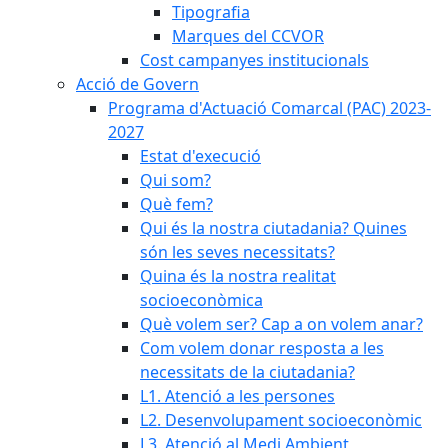
Tipografia
Marques del CCVOR
Cost campanyes institucionals
Acció de Govern
Programa d'Actuació Comarcal (PAC) 2023-
2027
Estat d'execució
Qui som?
Què fem?
Qui és la nostra ciutadania? Quines
són les seves necessitats?
Quina és la nostra realitat
socioeconòmica
Què volem ser? Cap a on volem anar?
Com volem donar resposta a les
necessitats de la ciutadania?
L1. Atenció a les persones
L2. Desenvolupament socioeconòmic
L3. Atenció al Medi Ambient