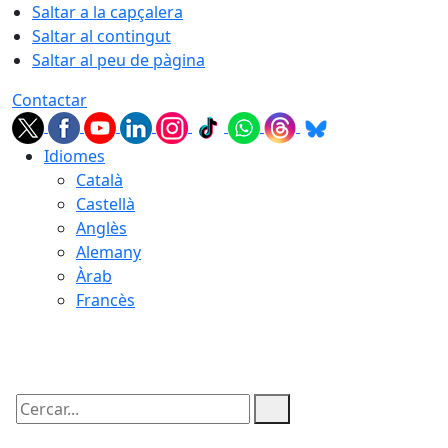
Saltar a la capçalera
Saltar al contingut
Saltar al peu de pàgina
Contactar
Idiomes
Català
Castellà
Anglès
Alemany
Àrab
Francès
10.08.2026 | 07:13
Cercar: