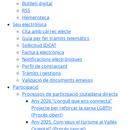
Butlletí digital
RSS
Hemeroteca
Seu electrònica
Cita amb càrrec electe
Guia per fer tràmits telemàtics
Sol·licitud IDCAT
Factura electrònica
Notificacions electròniques
Perfil de contractant
Tràmits i gestions
Validació de documents emesos
Participació
Processos de participació ciutadana directa
Any 2026."L'orgull que ens connecta"
Projecte per reforçar la xarxa LGBTI+
(Procés obert)
Any 2025. Com veus el turisme al Vallès
Oriental? (Procés tancat)