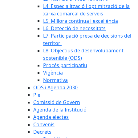
L4. Especialització i optimització de la
xarxa comarcal de serveis
L5. Millora contínua i excel·lència
L6. Detecció de necessitats
L7. Participació presa de decisions del
territori
L8. Objectius de desenvolupament
sostenible (ODS)
Procés participatiu
Vigència
Normativa
ODS i Agenda 2030
Ple
Comissió de Govern
Agenda de la Institució
Agenda electes
Convenis
Decrets