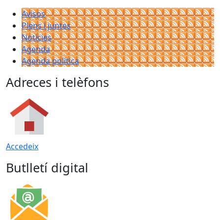
Avisos
Plens i juntes
Noticies
Agenda
Agenda política
Adreces i telèfons
Accedeix
Butlletí digital