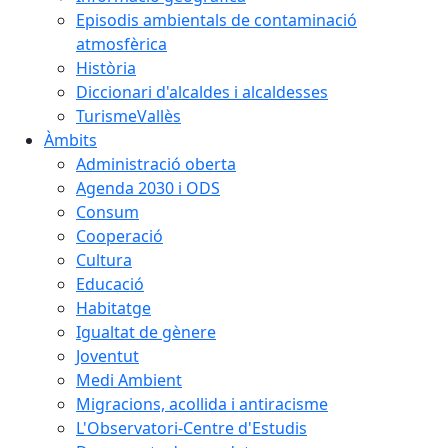
Episodis ambientals de contaminació
atmosfèrica
Història
Diccionari d'alcaldes i alcaldesses
TurismeVallès
Àmbits
Administració oberta
Agenda 2030 i ODS
Consum
Cooperació
Cultura
Educació
Habitatge
Igualtat de gènere
Joventut
Medi Ambient
Migracions, acollida i antiracisme
L'Observatori-Centre d'Estudis