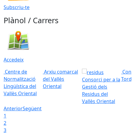
Subscriu-te
Plànol / Carrers
Accedeix
Centre de
Arxiu comarcal
Conso
Normalització
del Vallès
Torde
Consorci per a la
Lingüística del
Oriental
Gestió dels
Vallès Oriental
Residus del
Vallès Oriental
Anterior
Següent
1
2
3