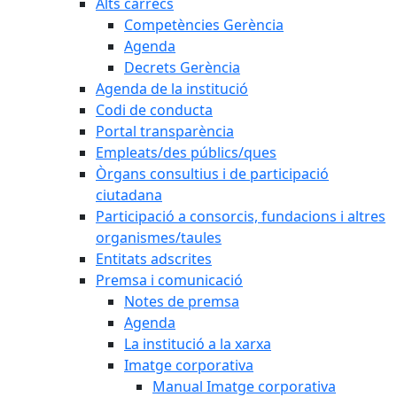
Alts càrrecs
Competències Gerència
Agenda
Decrets Gerència
Agenda de la institució
Codi de conducta
Portal transparència
Empleats/des públics/ques
Òrgans consultius i de participació
ciutadana
Participació a consorcis, fundacions i altres
organismes/taules
Entitats adscrites
Premsa i comunicació
Notes de premsa
Agenda
La institució a la xarxa
Imatge corporativa
Manual Imatge corporativa