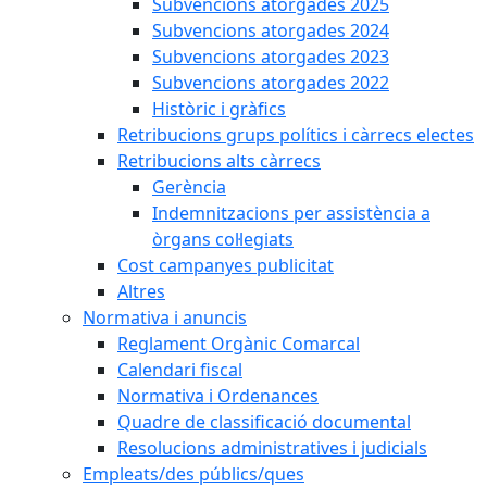
Subvencions atorgades 2025
Subvencions atorgades 2024
Subvencions atorgades 2023
Subvencions atorgades 2022
Històric i gràfics
Retribucions grups polítics i càrrecs electes
Retribucions alts càrrecs
Gerència
Indemnitzacions per assistència a
òrgans col·legiats
Cost campanyes publicitat
Altres
Normativa i anuncis
Reglament Orgànic Comarcal
Calendari fiscal
Normativa i Ordenances
Quadre de classificació documental
Resolucions administratives i judicials
Empleats/des públics/ques