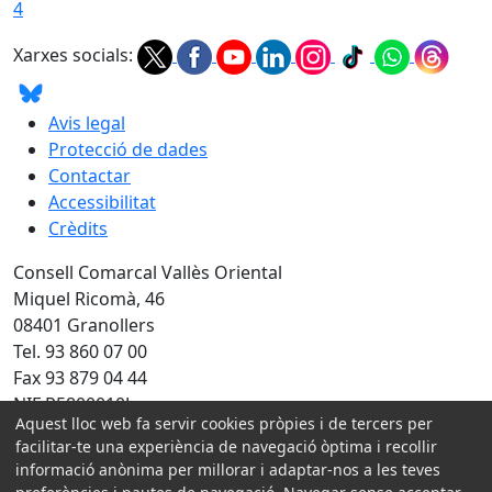
4
Xarxes socials:
Avis legal
Protecció de dades
Contactar
Accessibilitat
Crèdits
Consell Comarcal Vallès Oriental
Miquel Ricomà, 46
08401 Granollers
Tel. 93 860 07 00
Fax 93 879 04 44
NIF P5800010J
Aquest lloc web fa servir cookies pròpies i de tercers per
Amb la col·laboració de:
facilitar-te una experiència de navegació òptima i recollir
informació anònima per millorar i adaptar-nos a les teves