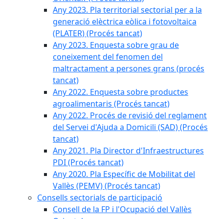
Any 2023. Pla territorial sectorial per a la
generació elèctrica eòlica i fotovoltaica
(PLATER) (Procés tancat)
Any 2023. Enquesta sobre grau de
coneixement del fenomen del
maltractament a persones grans (procés
tancat)
Any 2022. Enquesta sobre productes
agroalimentaris (Procés tancat)
Any 2022. Procés de revisió del reglament
del Servei d'Ajuda a Domicili (SAD) (Procés
tancat)
Any 2021. Pla Director d'Infraestructures
PDI (Procés tancat)
Any 2020. Pla Específic de Mobilitat del
Vallès (PEMV) (Procés tancat)
Consells sectorials de participació
Consell de la FP i l'Ocupació del Vallès