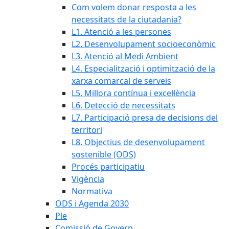
Com volem donar resposta a les
necessitats de la ciutadania?
L1. Atenció a les persones
L2. Desenvolupament socioeconòmic
L3. Atenció al Medi Ambient
L4. Especialització i optimització de la
xarxa comarcal de serveis
L5. Millora contínua i excel·lència
L6. Detecció de necessitats
L7. Participació presa de decisions del
territori
L8. Objectius de desenvolupament
sostenible (ODS)
Procés participatiu
Vigència
Normativa
ODS i Agenda 2030
Ple
Comissió de Govern