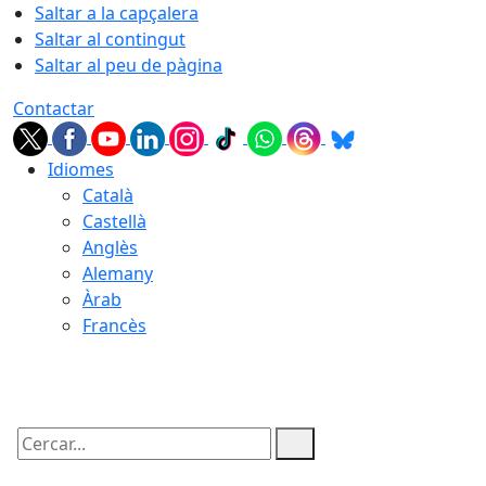
Saltar a la capçalera
Saltar al contingut
Saltar al peu de pàgina
Contactar
Idiomes
Català
Castellà
Anglès
Alemany
Àrab
Francès
09.08.2026 | 09:34
Cercar: