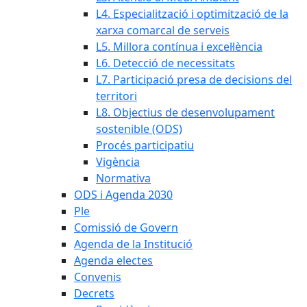
L4. Especialització i optimització de la
xarxa comarcal de serveis
L5. Millora contínua i excel·lència
L6. Detecció de necessitats
L7. Participació presa de decisions del
territori
L8. Objectius de desenvolupament
sostenible (ODS)
Procés participatiu
Vigència
Normativa
ODS i Agenda 2030
Ple
Comissió de Govern
Agenda de la Institució
Agenda electes
Convenis
Decrets