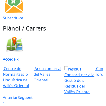
Subscriu-te
Plànol / Carrers
Accedeix
Centre de
Arxiu comarcal
Conso
Normalització
del Vallès
Torde
Consorci per a la
Lingüística del
Oriental
Gestió dels
Vallès Oriental
Residus del
Vallès Oriental
Anterior
Següent
1