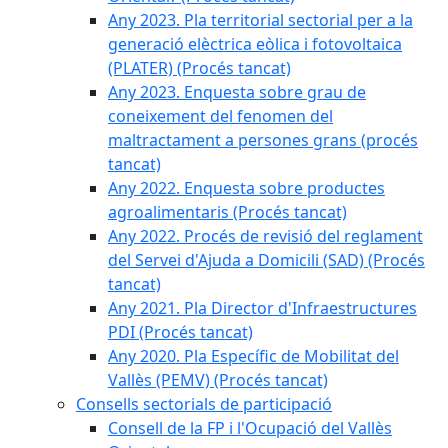
Any 2023. Pla territorial sectorial per a la
generació elèctrica eòlica i fotovoltaica
(PLATER) (Procés tancat)
Any 2023. Enquesta sobre grau de
coneixement del fenomen del
maltractament a persones grans (procés
tancat)
Any 2022. Enquesta sobre productes
agroalimentaris (Procés tancat)
Any 2022. Procés de revisió del reglament
del Servei d'Ajuda a Domicili (SAD) (Procés
tancat)
Any 2021. Pla Director d'Infraestructures
PDI (Procés tancat)
Any 2020. Pla Específic de Mobilitat del
Vallès (PEMV) (Procés tancat)
Consells sectorials de participació
Consell de la FP i l'Ocupació del Vallès