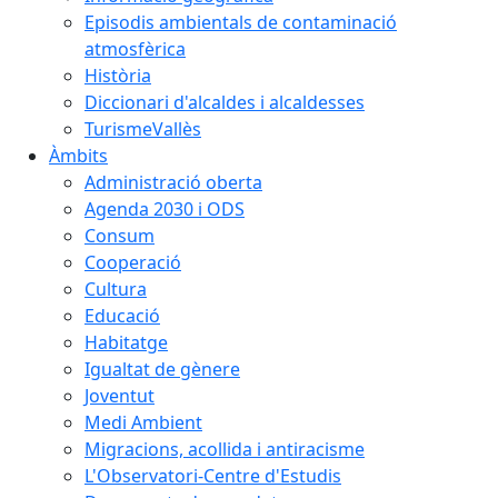
Episodis ambientals de contaminació
atmosfèrica
Història
Diccionari d'alcaldes i alcaldesses
TurismeVallès
Àmbits
Administració oberta
Agenda 2030 i ODS
Consum
Cooperació
Cultura
Educació
Habitatge
Igualtat de gènere
Joventut
Medi Ambient
Migracions, acollida i antiracisme
L'Observatori-Centre d'Estudis