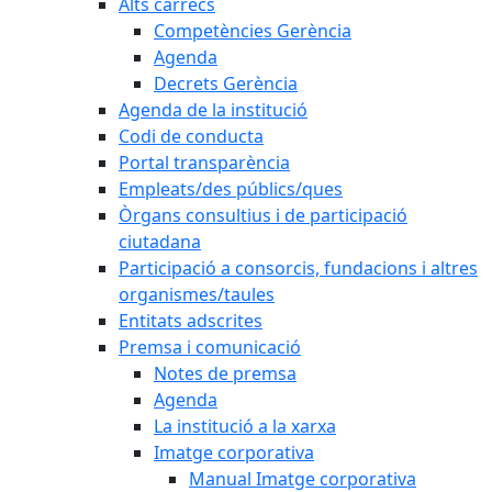
Alts càrrecs
Competències Gerència
Agenda
Decrets Gerència
Agenda de la institució
Codi de conducta
Portal transparència
Empleats/des públics/ques
Òrgans consultius i de participació
ciutadana
Participació a consorcis, fundacions i altres
organismes/taules
Entitats adscrites
Premsa i comunicació
Notes de premsa
Agenda
La institució a la xarxa
Imatge corporativa
Manual Imatge corporativa