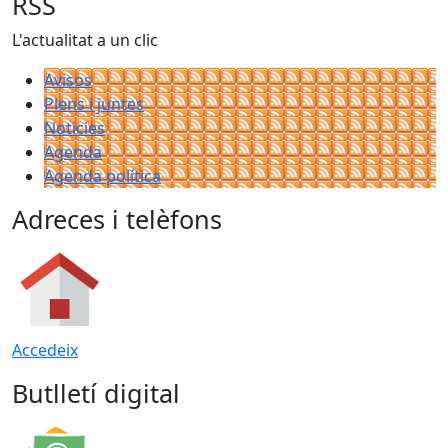
RSS
L'actualitat a un clic
Avisos
Plens i juntes
Noticies
Agenda
Agenda política
Adreces i telèfons
Accedeix
Butlletí digital