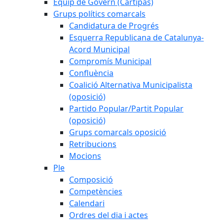
Equip de Govern (Cartipàs)
Grups polítics comarcals
Candidatura de Progrés
Esquerra Republicana de Catalunya-
Acord Municipal
Compromís Municipal
Confluència
Coalició Alternativa Municipalista
(oposició)
Partido Popular/Partit Popular
(oposició)
Grups comarcals oposició
Retribucions
Mocions
Ple
Composició
Competències
Calendari
Ordres del dia i actes