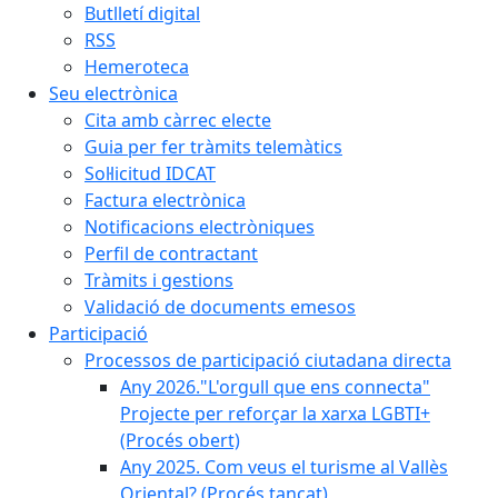
Butlletí digital
RSS
Hemeroteca
Seu electrònica
Cita amb càrrec electe
Guia per fer tràmits telemàtics
Sol·licitud IDCAT
Factura electrònica
Notificacions electròniques
Perfil de contractant
Tràmits i gestions
Validació de documents emesos
Participació
Processos de participació ciutadana directa
Any 2026."L'orgull que ens connecta"
Projecte per reforçar la xarxa LGBTI+
(Procés obert)
Any 2025. Com veus el turisme al Vallès
Oriental? (Procés tancat)