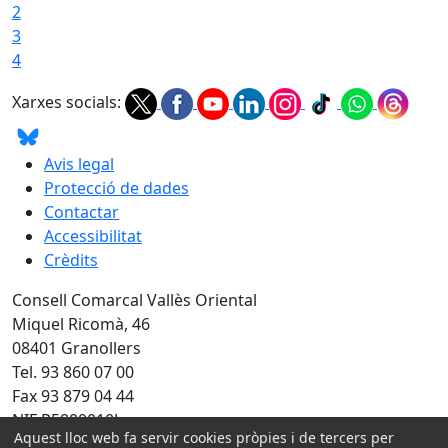
2
3
4
Xarxes socials:
Avis legal
Protecció de dades
Contactar
Accessibilitat
Crèdits
Consell Comarcal Vallès Oriental
Miquel Ricomà, 46
08401 Granollers
Tel. 93 860 07 00
Fax 93 879 04 44
NIF P5800010J
Aquest lloc web fa servir cookies pròpies i de tercers per