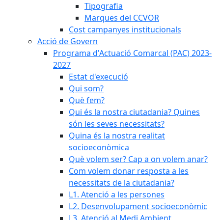
Tipografia
Marques del CCVOR
Cost campanyes institucionals
Acció de Govern
Programa d'Actuació Comarcal (PAC) 2023-
2027
Estat d'execució
Qui som?
Què fem?
Qui és la nostra ciutadania? Quines
són les seves necessitats?
Quina és la nostra realitat
socioeconòmica
Què volem ser? Cap a on volem anar?
Com volem donar resposta a les
necessitats de la ciutadania?
L1. Atenció a les persones
L2. Desenvolupament socioeconòmic
L3. Atenció al Medi Ambient