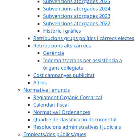
Subvencions atorgades 2025
Subvencions atorgades 2024
Subvencions atorgades 2023
Subvencions atorgades 2022
Històric i gràfics
Retribucions grups polítics i càrrecs electes
Retribucions alts càrrecs
Gerència
Indemnitzacions per assistència a
òrgans col·legiats
Cost campanyes publicitat
Altres
Normativa i anuncis
Reglament Orgànic Comarcal
Calendari fiscal
Normativa i Ordenances
Quadre de classificació documental
Resolucions administratives i judicials
Empleats/des públics/ques