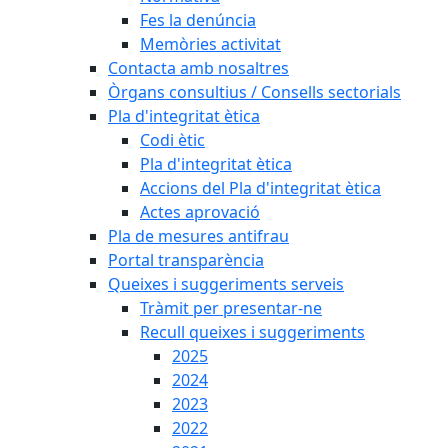
Fes la denúncia
Memòries activitat
Contacta amb nosaltres
Òrgans consultius / Consells sectorials
Pla d'integritat ètica
Codi ètic
Pla d'integritat ètica
Accions del Pla d'integritat ètica
Actes aprovació
Pla de mesures antifrau
Portal transparència
Queixes i suggeriments serveis
Tràmit per presentar-ne
Recull queixes i suggeriments
2025
2024
2023
2022