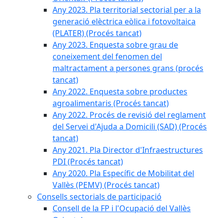
Any 2023. Pla territorial sectorial per a la
generació elèctrica eòlica i fotovoltaica
(PLATER) (Procés tancat)
Any 2023. Enquesta sobre grau de
coneixement del fenomen del
maltractament a persones grans (procés
tancat)
Any 2022. Enquesta sobre productes
agroalimentaris (Procés tancat)
Any 2022. Procés de revisió del reglament
del Servei d'Ajuda a Domicili (SAD) (Procés
tancat)
Any 2021. Pla Director d'Infraestructures
PDI (Procés tancat)
Any 2020. Pla Específic de Mobilitat del
Vallès (PEMV) (Procés tancat)
Consells sectorials de participació
Consell de la FP i l'Ocupació del Vallès