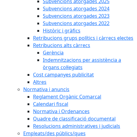
Subvencions atorgades 2025
Subvencions atorgades 2024
Subvencions atorgades 2023
Subvencions atorgades 2022
Històric i gràfics
Retribucions grups polítics i càrrecs electes
Retribucions alts càrrecs
Gerència
Indemnitzacions per assistència a
òrgans col·legiats
Cost campanyes publicitat
Altres
Normativa i anuncis
Reglament Orgànic Comarcal
Calendari fiscal
Normativa i Ordenances
Quadre de classificació documental
Resolucions administratives i judicials
Empleats/des públics/ques