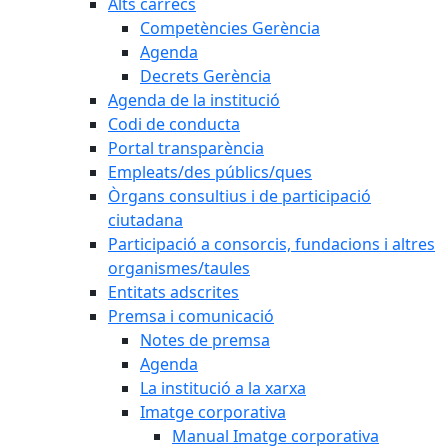
Alts càrrecs
Competències Gerència
Agenda
Decrets Gerència
Agenda de la institució
Codi de conducta
Portal transparència
Empleats/des públics/ques
Òrgans consultius i de participació
ciutadana
Participació a consorcis, fundacions i altres
organismes/taules
Entitats adscrites
Premsa i comunicació
Notes de premsa
Agenda
La institució a la xarxa
Imatge corporativa
Manual Imatge corporativa