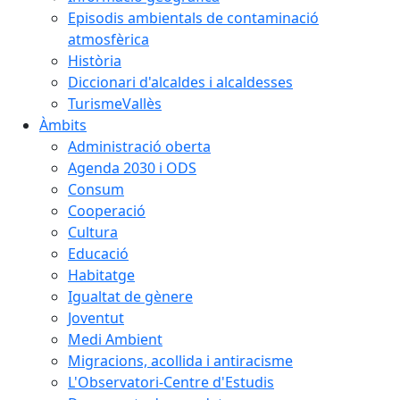
Episodis ambientals de contaminació
atmosfèrica
Història
Diccionari d'alcaldes i alcaldesses
TurismeVallès
Àmbits
Administració oberta
Agenda 2030 i ODS
Consum
Cooperació
Cultura
Educació
Habitatge
Igualtat de gènere
Joventut
Medi Ambient
Migracions, acollida i antiracisme
L'Observatori-Centre d'Estudis