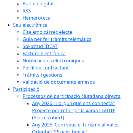
Butlletí digital
RSS
Hemeroteca
Seu electrònica
Cita amb càrrec electe
Guia per fer tràmits telemàtics
Sol·licitud IDCAT
Factura electrònica
Notificacions electròniques
Perfil de contractant
Tràmits i gestions
Validació de documents emesos
Participació
Processos de participació ciutadana directa
Any 2026."L'orgull que ens connecta"
Projecte per reforçar la xarxa LGBTI+
(Procés obert)
Any 2025. Com veus el turisme al Vallès
Oriental? (Procés tancat)