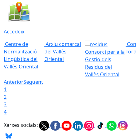
Accedeix
Centre de
Arxiu comarcal
Conso
Normalització
del Vallès
Torde
Consorci per a la
Lingüística del
Oriental
Gestió dels
Vallès Oriental
Residus del
Vallès Oriental
Anterior
Següent
1
2
3
4
Xarxes socials: