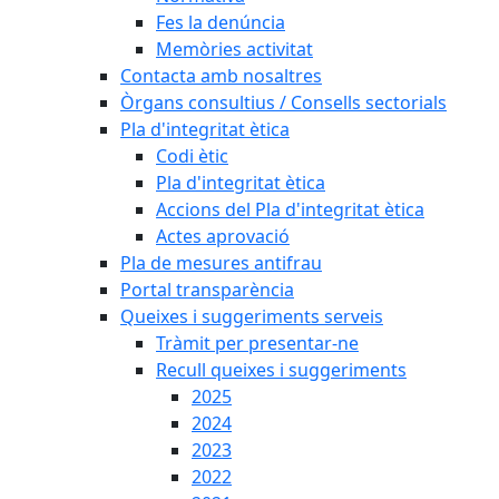
Fes la denúncia
Memòries activitat
Contacta amb nosaltres
Òrgans consultius / Consells sectorials
Pla d'integritat ètica
Codi ètic
Pla d'integritat ètica
Accions del Pla d'integritat ètica
Actes aprovació
Pla de mesures antifrau
Portal transparència
Queixes i suggeriments serveis
Tràmit per presentar-ne
Recull queixes i suggeriments
2025
2024
2023
2022