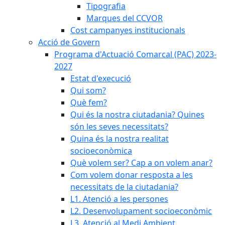
Tipografia
Marques del CCVOR
Cost campanyes institucionals
Acció de Govern
Programa d'Actuació Comarcal (PAC) 2023-
2027
Estat d'execució
Qui som?
Què fem?
Qui és la nostra ciutadania? Quines
són les seves necessitats?
Quina és la nostra realitat
socioeconòmica
Què volem ser? Cap a on volem anar?
Com volem donar resposta a les
necessitats de la ciutadania?
L1. Atenció a les persones
L2. Desenvolupament socioeconòmic
L3. Atenció al Medi Ambient