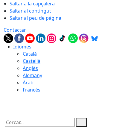
Saltar a la capçalera
Saltar al contingut
Saltar al peu de pàgina
Contactar
Idiomes
Català
Castellà
Anglès
Alemany
Àrab
Francès
06.08.2026 | 11:48
Cercar: