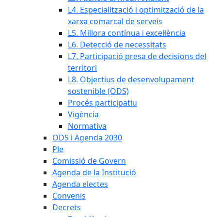
L4. Especialització i optimització de la
xarxa comarcal de serveis
L5. Millora contínua i excel·lència
L6. Detecció de necessitats
L7. Participació presa de decisions del
territori
L8. Objectius de desenvolupament
sostenible (ODS)
Procés participatiu
Vigència
Normativa
ODS i Agenda 2030
Ple
Comissió de Govern
Agenda de la Institució
Agenda electes
Convenis
Decrets