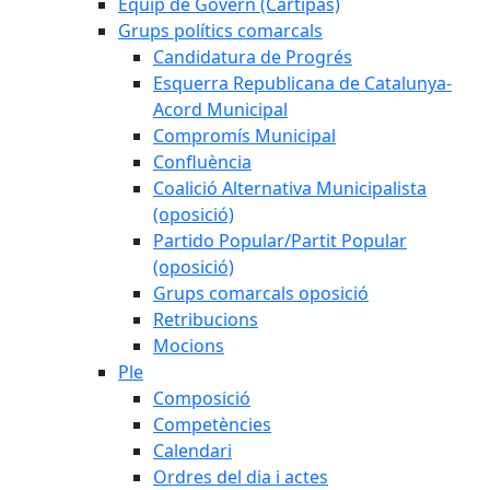
Equip de Govern (Cartipàs)
Grups polítics comarcals
Candidatura de Progrés
Esquerra Republicana de Catalunya-
Acord Municipal
Compromís Municipal
Confluència
Coalició Alternativa Municipalista
(oposició)
Partido Popular/Partit Popular
(oposició)
Grups comarcals oposició
Retribucions
Mocions
Ple
Composició
Competències
Calendari
Ordres del dia i actes