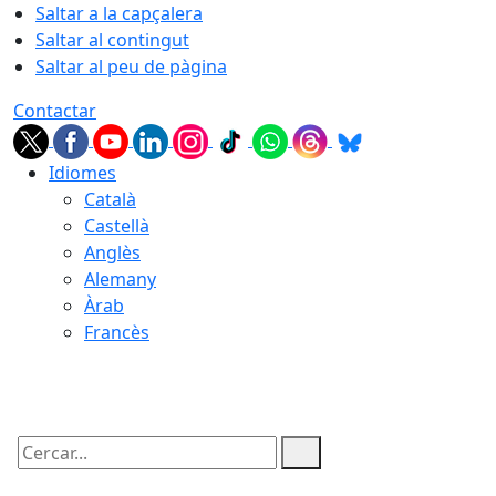
Saltar a la capçalera
Saltar al contingut
Saltar al peu de pàgina
Contactar
Idiomes
Català
Castellà
Anglès
Alemany
Àrab
Francès
09.08.2026 | 05:40
Cercar: