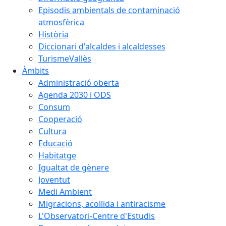
Episodis ambientals de contaminació
atmosfèrica
Història
Diccionari d'alcaldes i alcaldesses
TurismeVallès
Àmbits
Administració oberta
Agenda 2030 i ODS
Consum
Cooperació
Cultura
Educació
Habitatge
Igualtat de gènere
Joventut
Medi Ambient
Migracions, acollida i antiracisme
L'Observatori-Centre d'Estudis