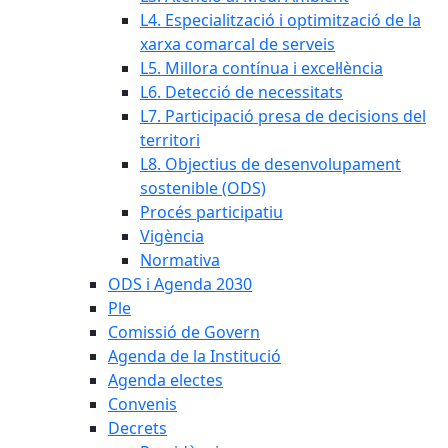
L4. Especialització i optimització de la
xarxa comarcal de serveis
L5. Millora contínua i excel·lència
L6. Detecció de necessitats
L7. Participació presa de decisions del
territori
L8. Objectius de desenvolupament
sostenible (ODS)
Procés participatiu
Vigència
Normativa
ODS i Agenda 2030
Ple
Comissió de Govern
Agenda de la Institució
Agenda electes
Convenis
Decrets