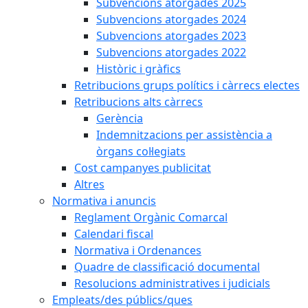
Subvencions atorgades 2025
Subvencions atorgades 2024
Subvencions atorgades 2023
Subvencions atorgades 2022
Històric i gràfics
Retribucions grups polítics i càrrecs electes
Retribucions alts càrrecs
Gerència
Indemnitzacions per assistència a
òrgans col·legiats
Cost campanyes publicitat
Altres
Normativa i anuncis
Reglament Orgànic Comarcal
Calendari fiscal
Normativa i Ordenances
Quadre de classificació documental
Resolucions administratives i judicials
Empleats/des públics/ques