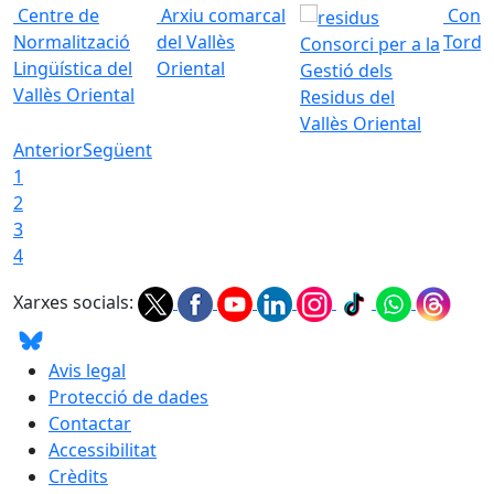
Centre de
Arxiu comarcal
Conso
Normalització
del Vallès
Torde
Consorci per a la
Lingüística del
Oriental
Gestió dels
Vallès Oriental
Residus del
Vallès Oriental
Anterior
Següent
1
2
3
4
Xarxes socials:
Avis legal
Protecció de dades
Contactar
Accessibilitat
Crèdits