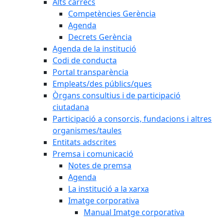
Alts càrrecs
Competències Gerència
Agenda
Decrets Gerència
Agenda de la institució
Codi de conducta
Portal transparència
Empleats/des públics/ques
Òrgans consultius i de participació
ciutadana
Participació a consorcis, fundacions i altres
organismes/taules
Entitats adscrites
Premsa i comunicació
Notes de premsa
Agenda
La institució a la xarxa
Imatge corporativa
Manual Imatge corporativa