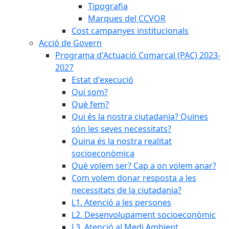
Tipografia
Marques del CCVOR
Cost campanyes institucionals
Acció de Govern
Programa d'Actuació Comarcal (PAC) 2023-
2027
Estat d'execució
Qui som?
Què fem?
Qui és la nostra ciutadania? Quines
són les seves necessitats?
Quina és la nostra realitat
socioeconòmica
Què volem ser? Cap a on volem anar?
Com volem donar resposta a les
necessitats de la ciutadania?
L1. Atenció a les persones
L2. Desenvolupament socioeconòmic
L3. Atenció al Medi Ambient