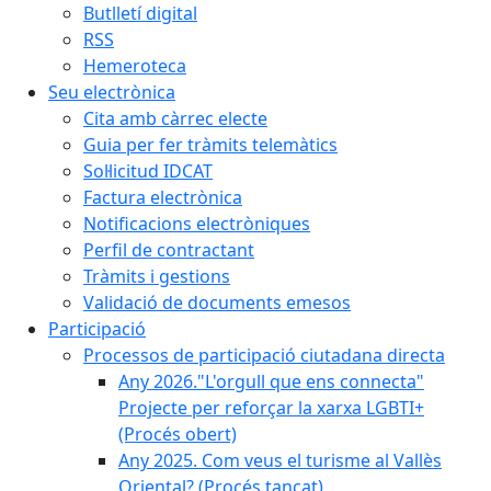
Butlletí digital
RSS
Hemeroteca
Seu electrònica
Cita amb càrrec electe
Guia per fer tràmits telemàtics
Sol·licitud IDCAT
Factura electrònica
Notificacions electròniques
Perfil de contractant
Tràmits i gestions
Validació de documents emesos
Participació
Processos de participació ciutadana directa
Any 2026."L'orgull que ens connecta"
Projecte per reforçar la xarxa LGBTI+
(Procés obert)
Any 2025. Com veus el turisme al Vallès
Oriental? (Procés tancat)