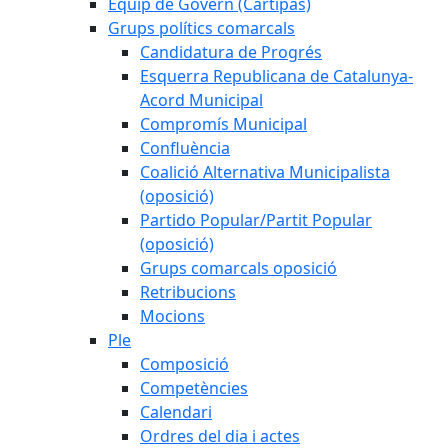
Equip de Govern (Cartipàs)
Grups polítics comarcals
Candidatura de Progrés
Esquerra Republicana de Catalunya-
Acord Municipal
Compromís Municipal
Confluència
Coalició Alternativa Municipalista
(oposició)
Partido Popular/Partit Popular
(oposició)
Grups comarcals oposició
Retribucions
Mocions
Ple
Composició
Competències
Calendari
Ordres del dia i actes