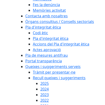
Fes la denúncia
Memòries activitat
Contacta amb nosaltres
Òrgans consultius / Consells sectorials
Pla d'integritat ètica
Codi ètic
Pla d'integritat ètica
Accions del Pla d'integritat ètica
Actes aprovació
Pla de mesures antifrau
Portal transparència
Queixes i suggeriments serveis
Tràmit per presentar-ne
Recull queixes i suggeriments
2025
2024
2023
2022