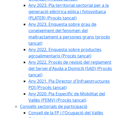
Any 2023. Pla territorial sectorial per a la
generació elèctrica eòlica i fotovoltaica
(PLATER) (Procés tancat)
Any 2023. Enquesta sobre grau de
coneixement del fenomen del
maltractament a persones grans (procés
tancat)
Any 2022. Enquesta sobre productes
agroalimentaris (Procés tancat)
Any 2022. Procés de revisió del reglament
del Servei d'Ajuda a Domicili (SAD) (Procés
tancat)
Any 2021. Pla Director d'Infraestructures
PDI (Procés tancat)
Any 2020. Pla Específic de Mobilitat del
Vallès (PEMV) (Procés tancat)
Consells sectorials de participació
Consell de la FP i l'Ocupació del Vallès