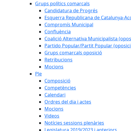
Grups polítics comarcals
Candidatura de Progrés
Esquerra Republicana de Catalunya-Ac
Compromís Municipal
Confluència
Coalició Alternativa Municipalista (opos
Partido Popular/Partit Popular (oposici
Grups comarcals oposició
Retribucions
Mocions
Ple
Composició
Competències
Calendari
Ordres del dia i actes
Mocions
Videos
Notícies sessions plenàries
Legislatura 2019/2023 i anteriors