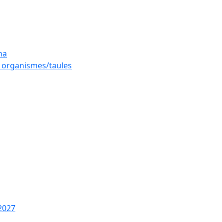
na
es organismes/taules
2027