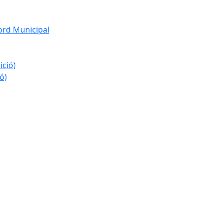
ord Municipal
ició)
ó)