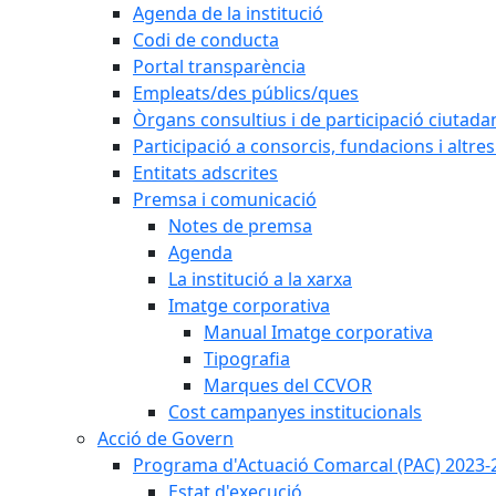
Agenda de la institució
Codi de conducta
Portal transparència
Empleats/des públics/ques
Òrgans consultius i de participació ciutada
Participació a consorcis, fundacions i altr
Entitats adscrites
Premsa i comunicació
Notes de premsa
Agenda
La institució a la xarxa
Imatge corporativa
Manual Imatge corporativa
Tipografia
Marques del CCVOR
Cost campanyes institucionals
Acció de Govern
Programa d'Actuació Comarcal (PAC) 2023-
Estat d'execució