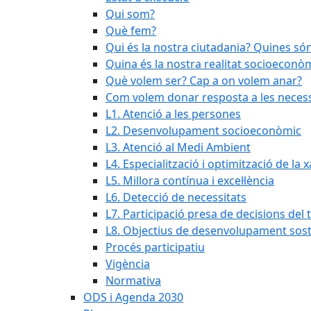
Qui som?
Què fem?
Qui és la nostra ciutadania? Quines són
Quina és la nostra realitat socioeconò
Què volem ser? Cap a on volem anar?
Com volem donar resposta a les necessi
L1. Atenció a les persones
L2. Desenvolupament socioeconòmic
L3. Atenció al Medi Ambient
L4. Especialització i optimització de la
L5. Millora contínua i excel·lència
L6. Detecció de necessitats
L7. Participació presa de decisions del t
L8. Objectius de desenvolupament sost
Procés participatiu
Vigència
Normativa
ODS i Agenda 2030