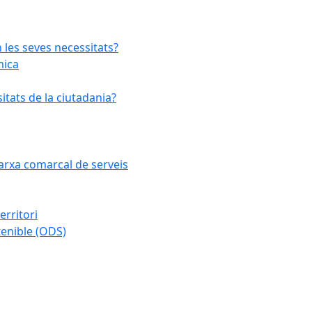
 les seves necessitats?
mica
tats de la ciutadania?
 xarxa comarcal de serveis
erritori
enible (ODS)