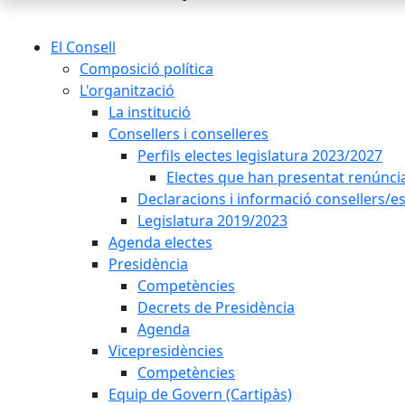
El Consell
Composició política
L'organització
La institució
Consellers i conselleres
Perfils electes legislatura 2023/2027
Electes que han presentat renúnci
Declaracions i informació consellers/es
Legislatura 2019/2023
Agenda electes
Presidència
Competències
Decrets de Presidència
Agenda
Vicepresidències
Competències
Equip de Govern (Cartipàs)