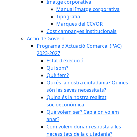
Imatge corporativa
Manual Imatge corporativa
Tipografia
Marques del CCVOR
Cost campanyes institucionals
Acció de Govern
Programa d'Actuació Comarcal (PAC)
2023-2027
Estat d'execució
Qui som?
Què fem?
Qui és la nostra ciutadania? Quines
són les seves necessitats?
Quina és la nostra realitat
socioeconòmica
Què volem ser? Cap a on volem
anar?
Com volem donar resposta a les
necessitats de la ciutadania?