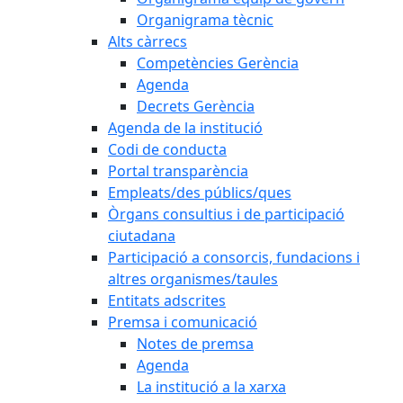
Organigrama tècnic
Alts càrrecs
Competències Gerència
Agenda
Decrets Gerència
Agenda de la institució
Codi de conducta
Portal transparència
Empleats/des públics/ques
Òrgans consultius i de participació
ciutadana
Participació a consorcis, fundacions i
altres organismes/taules
Entitats adscrites
Premsa i comunicació
Notes de premsa
Agenda
La institució a la xarxa