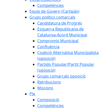
Competències
Equip de Govern (Cartipàs)
Grups polítics comarcals
Candidatura de Progrés
Esquerra Republicana de
Catalunya-Acord Municipal
Compromís Municipal
Confluència
Coalició Alternativa Municipalista
(oposició)
Partido Popular/Partit Popular
(oposició)
Grups comarcals oposició
Retribucions
Mocions
Ple
Composició
Competències