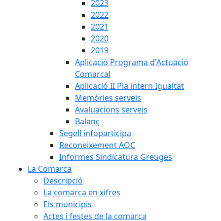
2023
2022
2021
2020
2019
Aplicació Programa d'Actuació
Comarcal
Aplicació II Pla intern Igualtat
Memòries serveis
Avaluacions serveis
Balanç
Segell infoparticipa
Reconeixement AOC
Informes Sindicatura Greuges
La Comarca
Descripció
La comarca en xifres
Els municipis
Actes i festes de la comarca