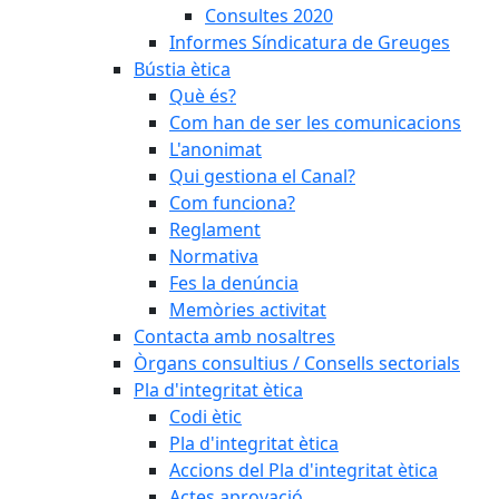
Consultes 2020
Informes Síndicatura de Greuges
Bústia ètica
Què és?
Com han de ser les comunicacions
L'anonimat
Qui gestiona el Canal?
Com funciona?
Reglament
Normativa
Fes la denúncia
Memòries activitat
Contacta amb nosaltres
Òrgans consultius / Consells sectorials
Pla d'integritat ètica
Codi ètic
Pla d'integritat ètica
Accions del Pla d'integritat ètica
Actes aprovació