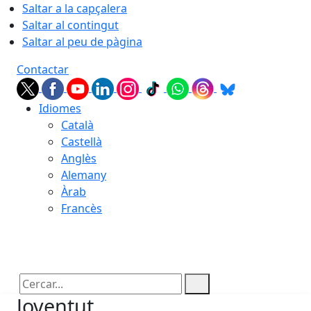
Saltar a la capçalera
Saltar al contingut
Saltar al peu de pàgina
Contactar
Idiomes
Català
Castellà
Anglès
Alemany
Àrab
Francès
08.08.2026 | 19:00
Cercar:
Joventut