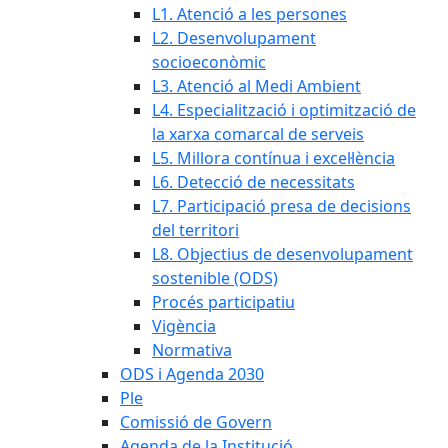
L1. Atenció a les persones
L2. Desenvolupament
socioeconòmic
L3. Atenció al Medi Ambient
L4. Especialització i optimització de
la xarxa comarcal de serveis
L5. Millora contínua i excel·lència
L6. Detecció de necessitats
L7. Participació presa de decisions
del territori
L8. Objectius de desenvolupament
sostenible (ODS)
Procés participatiu
Vigència
Normativa
ODS i Agenda 2030
Ple
Comissió de Govern
Agenda de la Institució