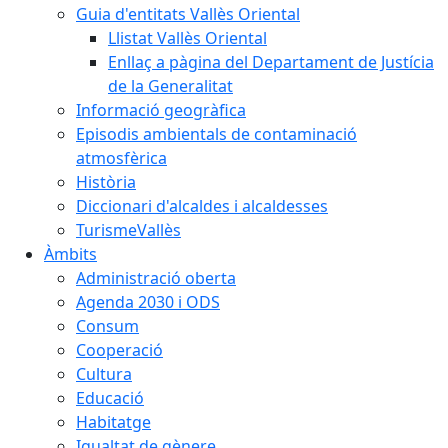
Guia d'entitats Vallès Oriental
Llistat Vallès Oriental
Enllaç a pàgina del Departament de Justícia
de la Generalitat
Informació geogràfica
Episodis ambientals de contaminació
atmosfèrica
Història
Diccionari d'alcaldes i alcaldesses
TurismeVallès
Àmbits
Administració oberta
Agenda 2030 i ODS
Consum
Cooperació
Cultura
Educació
Habitatge
Igualtat de gènere