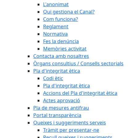
L'anonimat
Qui gestiona el Canal?
Com funciona?
Reglament
Normativa
Fes la denúncia
Memòries activitat
Contacta amb nosaltres
Òrgans consultius / Consells sectorials
Pla d'integritat ètica
Codi ètic
Pla d'integritat ètica
Accions del Pla d'integritat ètica
Actes aprovació
Pla de mesures antifrau
Portal transparència
Queixes i suggeriments serveis
Tràmit per presentar-ne
Recull queixes i suggeriments