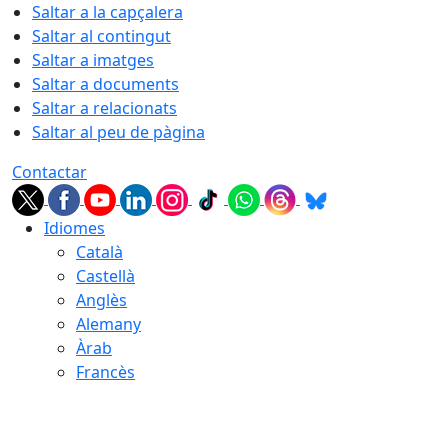
Saltar a la capçalera
Saltar al contingut
Saltar a imatges
Saltar a documents
Saltar a relacionats
Saltar al peu de pàgina
Contactar
Idiomes
Català
Castellà
Anglès
Alemany
Àrab
Francès
06.08.2026 | 06:45