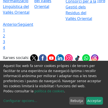
Normalització
del Vallès
Torde
Consorci per a la
Lingüística del
Oriental
Gestió dels
Vallès Oriental
Residus del
Vallès Oriental
Anterior
Següent
1
2
3
4
Xarxes socials:
Aquest lloc web fa servir cookies pròpies i de tercers per
facilitar-te una experiència de navegació òptima i recollir
Avis legal
informació anònima per millorar i adaptar-nos a les teves
Protecció de dades
preferències i pautes de navegació. Navegar sense acceptar
Contactar
les cookies limitarà la visibilitat i funcions del web.
Accessibilitat
Podeu consultar la
política de cookies
.
Crèdits
Configurar opcions
...
Rebutja
Acceptar
Consell Comarcal Vallès Oriental