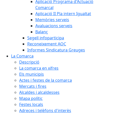
Aplicació Programa d'Actuació
Comarcal
Aplicació II Pla intern Igualtat
Memòries serveis
Avaluacions serveis
Balanç
Segell infoparticipa
Reconeixement AOC
Informes Sindicatura Greuges
La Comarca
Descripció
La comarca en xifres
Els municipis
Actes i festes de la comarca
Mercats i fires
Alcaldes i alcaldesses
Mapa polític
Festes locals
Adreces i telèfons d'interès