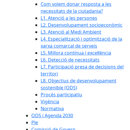
Com volem donar resposta a les
necessitats de la ciutadania?
L1. Atenció a les persones
L2. Desenvolupament socioeconòmic
L3. Atenció al Medi Ambient
L4. Especialització i optimització de la
xarxa comarcal de serveis
L5. Millora contínua i excel·lència
L6. Detecció de necessitats
L7. Participació presa de decisions del
territori
L8. Objectius de desenvolupament
sostenible (ODS)
Procés participatiu
Vigència
Normativa
ODS i Agenda 2030
Ple
Comissió de Govern