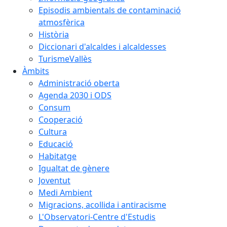
Episodis ambientals de contaminació
atmosfèrica
Història
Diccionari d'alcaldes i alcaldesses
TurismeVallès
Àmbits
Administració oberta
Agenda 2030 i ODS
Consum
Cooperació
Cultura
Educació
Habitatge
Igualtat de gènere
Joventut
Medi Ambient
Migracions, acollida i antiracisme
L'Observatori-Centre d'Estudis