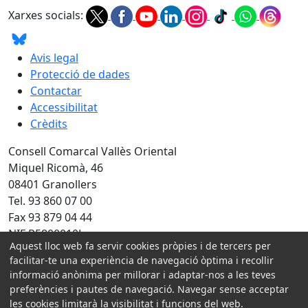
Xarxes socials:
Avis legal
Protecció de dades
Contactar
Accessibilitat
Crèdits
Consell Comarcal Vallès Oriental
Miquel Ricomà, 46
08401 Granollers
Tel. 93 860 07 00
Fax 93 879 04 44
NIF P5800010J
Aquest lloc web fa servir cookies pròpies i de tercers per
Amb la col·laboració de:
facilitar-te una experiència de navegació òptima i recollir
informació anònima per millorar i adaptar-nos a les teves
preferències i pautes de navegació. Navegar sense acceptar
les cookies limitarà la visibilitat i funcions del web.