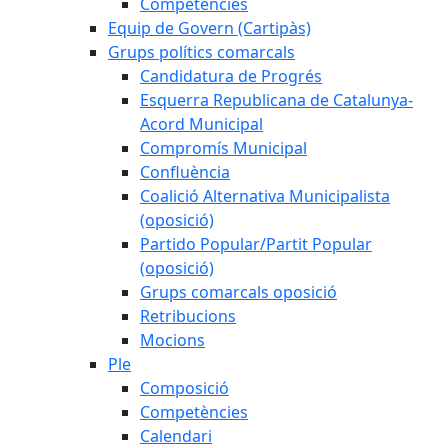
Competències
Equip de Govern (Cartipàs)
Grups polítics comarcals
Candidatura de Progrés
Esquerra Republicana de Catalunya-
Acord Municipal
Compromís Municipal
Confluència
Coalició Alternativa Municipalista
(oposició)
Partido Popular/Partit Popular
(oposició)
Grups comarcals oposició
Retribucions
Mocions
Ple
Composició
Competències
Calendari