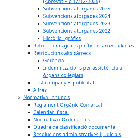
(Aprovat Ple 17/12/2025)
Subvencions atorgades 2025
Subvencions atorgades 2024
Subvencions atorgades 2023
Subvencions atorgades 2022
Històric i gràfics
Retribucions grups polítics i càrrecs electes
Retribucions alts càrrecs
Gerència
Indemnitzacions per assistència a
òrgans col·legiats
Cost campanyes publicitat
Altres
Normativa i anuncis
Reglament Orgànic Comarcal
Calendari fiscal
Normativa i Ordenances
Quadre de classificació documental
Resolucions administratives i judicials