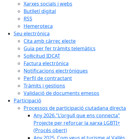
Xarxes socials i webs
Butlletí digital
RSS
Hemeroteca
Seu electrònica
Cita amb càrrec electe
Guia per fer tràmits telemàtics
Sol·licitud IDCAT
Factura electrònica
Notificacions electròniques
Perfil de contractant
Tràmits i gestions
Validació de documents emesos
Participació
Processos de participació ciutadana directa
Any 2026."L'orgull que ens connecta"
Projecte per reforçar la xarxa LGBTI+
(Procés obert)
Any 2025. Com veus el turisme al Vallès