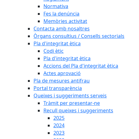
Normativa
Fes la denúncia
Memòries activitat
Contacta amb nosaltres
Òrgans consultius / Consells sectorials
Pla d'integritat ètica
Codi ètic
Pla d'integritat ètica
Accions del Pla d'integritat ètica
Actes aprovació
Pla de mesures antifrau
Portal transparència
Queixes i suggeriments serveis
Tràmit per presentar-ne
Recull queixes i suggeriments
2025
2024
2023