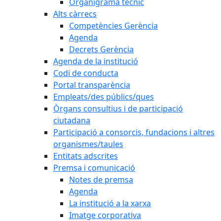
Organigrama tècnic
Alts càrrecs
Competències Gerència
Agenda
Decrets Gerència
Agenda de la institució
Codi de conducta
Portal transparència
Empleats/des públics/ques
Òrgans consultius i de participació
ciutadana
Participació a consorcis, fundacions i altres
organismes/taules
Entitats adscrites
Premsa i comunicació
Notes de premsa
Agenda
La institució a la xarxa
Imatge corporativa