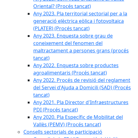
Oriental? (Procés tancat)
Any 2023. Pla territorial sectorial per a la
generació elèctrica eòlica i fotovoltaica
(PLATER) (Procés tancat)
Any 2023. Enquesta sobre grau de
coneixement del fenomen del
maltractament a persones grans (procés
tancat)
Any 2022. Enquesta sobre productes
agroalimentaris (Procés tancat)
Any 2022. Procés de revisió del reglament
del Servei d'Ajuda a Domicili (SAD) (Procés
tancat)
Any 2021. Pla Director d'Infraestructures
PDI (Procés tancat)
Any 2020. Pla Específic de Mobilitat del
Vallès (PEMV) (Procés tancat)
Consells sectorials de participació