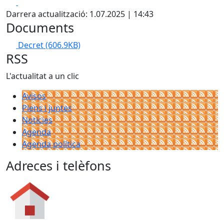
Facebook
X
Darrera actualització: 1.07.2025 | 14:43
Documents
Decret
(606.9KB)
RSS
L'actualitat a un clic
Avisos
Plens i juntes
Noticies
Agenda
Agenda política
Adreces i telèfons