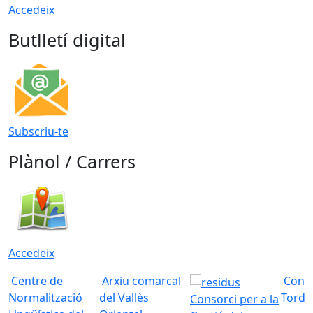
Accedeix
Butlletí digital
Subscriu-te
Plànol / Carrers
Accedeix
Centre de
Arxiu comarcal
Conso
Normalització
del Vallès
Torde
Consorci per a la