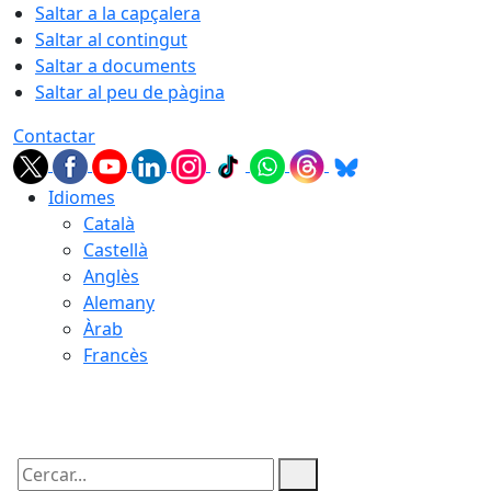
Saltar a la capçalera
Saltar al contingut
Saltar a documents
Saltar al peu de pàgina
Contactar
Idiomes
Català
Castellà
Anglès
Alemany
Àrab
Francès
08.08.2026 | 20:33