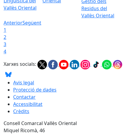
Lingüística del
Oriental
Gestió dels
Vallès Oriental
Residus del
Vallès Oriental
Anterior
Següent
1
2
3
4
Xarxes socials:
Avis legal
Protecció de dades
Contactar
Accessibilitat
Crèdits
Consell Comarcal Vallès Oriental
Miquel Ricomà, 46