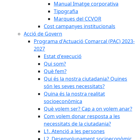
Manual Imatge corporativa
Tipografia
Marques del CCVOR
Cost campanyes institucionals
Acció de Govern
Programa d'Actuació Comarcal (PAC) 2023-
2027
Estat d'execució
Qui som?
Què fem?
Qui és la nostra ciutadania? Quines
són les seves necessitats?
Quina és la nostra realitat
socioeconòmica
Què volem ser? Cap a on volem anar?
Com volem donar resposta a les
necessitats de la ciutadania?
L1. Atenció a les persones
L2. Desenvolupament socioeconòmic