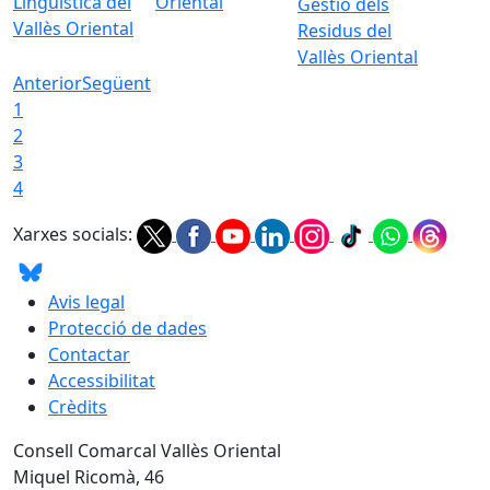
Lingüística del
Oriental
Gestió dels
Vallès Oriental
Residus del
Vallès Oriental
Anterior
Següent
1
2
3
4
Xarxes socials:
Avis legal
Protecció de dades
Contactar
Accessibilitat
Crèdits
Consell Comarcal Vallès Oriental
Miquel Ricomà, 46