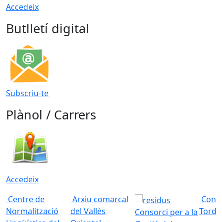
Accedeix
Butlletí digital
Subscriu-te
Plànol / Carrers
Accedeix
Centre de
Arxiu comarcal
Conso
Normalització
del Vallès
Torde
Consorci per a la