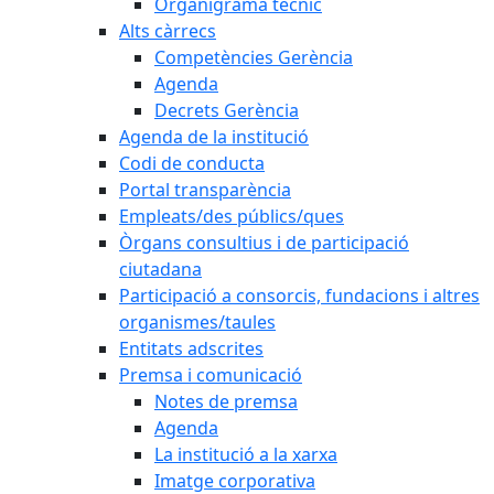
Organigrama tècnic
Alts càrrecs
Competències Gerència
Agenda
Decrets Gerència
Agenda de la institució
Codi de conducta
Portal transparència
Empleats/des públics/ques
Òrgans consultius i de participació
ciutadana
Participació a consorcis, fundacions i altres
organismes/taules
Entitats adscrites
Premsa i comunicació
Notes de premsa
Agenda
La institució a la xarxa
Imatge corporativa