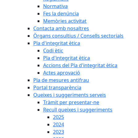
Normativa
Fes la denúncia
Memòries activitat
Contacta amb nosaltres
Òrgans consultius / Consells sectorials
Pla d'integritat ètica
Codi ètic
Pla d'integritat ètica
Accions del Pla d'integritat ètica
Actes aprovació
Pla de mesures antifrau
Portal transparència
Queixes i suggeriments serveis
Tràmit per presentar-ne
Recull queixes i suggeriments
2025
2024
2023