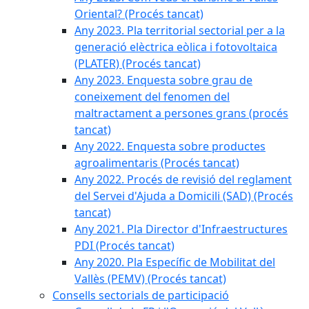
Oriental? (Procés tancat)
Any 2023. Pla territorial sectorial per a la
generació elèctrica eòlica i fotovoltaica
(PLATER) (Procés tancat)
Any 2023. Enquesta sobre grau de
coneixement del fenomen del
maltractament a persones grans (procés
tancat)
Any 2022. Enquesta sobre productes
agroalimentaris (Procés tancat)
Any 2022. Procés de revisió del reglament
del Servei d'Ajuda a Domicili (SAD) (Procés
tancat)
Any 2021. Pla Director d'Infraestructures
PDI (Procés tancat)
Any 2020. Pla Específic de Mobilitat del
Vallès (PEMV) (Procés tancat)
Consells sectorials de participació