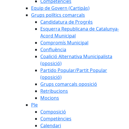
Competències
Equip de Govern (Cartipàs)
Grups polítics comarcals
Candidatura de Progrés
Esquerra Republicana de Catalunya-
Acord Municipal
Compromís Municipal
Confluència
Coalició Alternativa Municipalista
(oposició)
Partido Popular/Partit Popular
(oposició)
Grups comarcals oposició
Retribucions
Mocions
Ple
Composició
Competències
Calendari