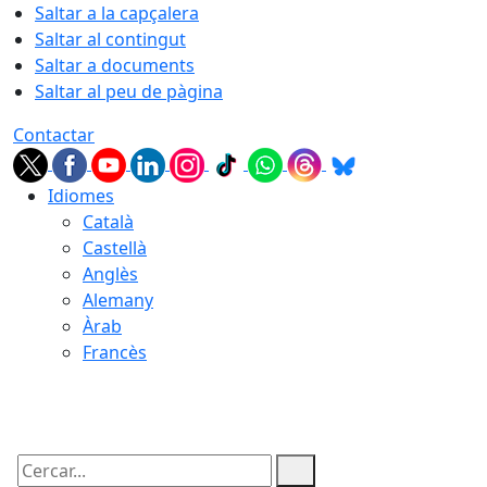
Saltar a la capçalera
Saltar al contingut
Saltar a documents
Saltar al peu de pàgina
Contactar
Idiomes
Català
Castellà
Anglès
Alemany
Àrab
Francès
08.08.2026 | 09:34