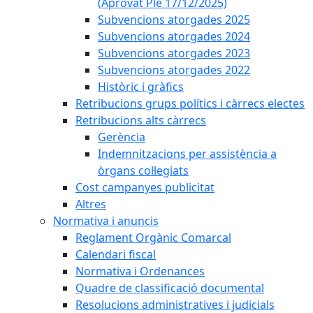
(Aprovat Ple 17/12/2025)
Subvencions atorgades 2025
Subvencions atorgades 2024
Subvencions atorgades 2023
Subvencions atorgades 2022
Històric i gràfics
Retribucions grups polítics i càrrecs electes
Retribucions alts càrrecs
Gerència
Indemnitzacions per assistència a
òrgans col·legiats
Cost campanyes publicitat
Altres
Normativa i anuncis
Reglament Orgànic Comarcal
Calendari fiscal
Normativa i Ordenances
Quadre de classificació documental
Resolucions administratives i judicials