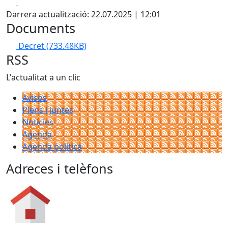
Facebook
X
Darrera actualització: 22.07.2025 | 12:01
Documents
Decret
(733.48KB)
RSS
L'actualitat a un clic
Avisos
Plens i juntes
Noticies
Agenda
Agenda política
Adreces i telèfons