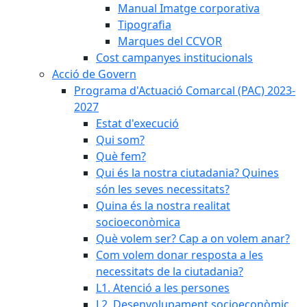
Manual Imatge corporativa
Tipografia
Marques del CCVOR
Cost campanyes institucionals
Acció de Govern
Programa d'Actuació Comarcal (PAC) 2023-
2027
Estat d'execució
Qui som?
Què fem?
Qui és la nostra ciutadania? Quines
són les seves necessitats?
Quina és la nostra realitat
socioeconòmica
Què volem ser? Cap a on volem anar?
Com volem donar resposta a les
necessitats de la ciutadania?
L1. Atenció a les persones
L2. Desenvolupament socioeconòmic