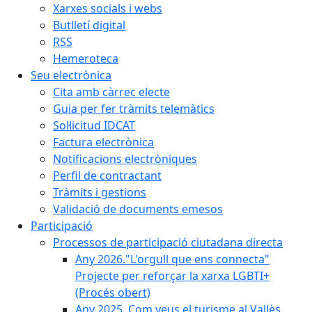
Xarxes socials i webs
Butlletí digital
RSS
Hemeroteca
Seu electrònica
Cita amb càrrec electe
Guia per fer tràmits telemàtics
Sol·licitud IDCAT
Factura electrònica
Notificacions electròniques
Perfil de contractant
Tràmits i gestions
Validació de documents emesos
Participació
Processos de participació ciutadana directa
Any 2026."L'orgull que ens connecta"
Projecte per reforçar la xarxa LGBTI+
(Procés obert)
Any 2025. Com veus el turisme al Vallès