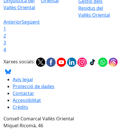
Lingüística del
Oriental
Gestió dels
Vallès Oriental
Residus del
Vallès Oriental
Anterior
Següent
1
2
3
4
Xarxes socials:
Avis legal
Protecció de dades
Contactar
Accessibilitat
Crèdits
Consell Comarcal Vallès Oriental
Miquel Ricomà, 46