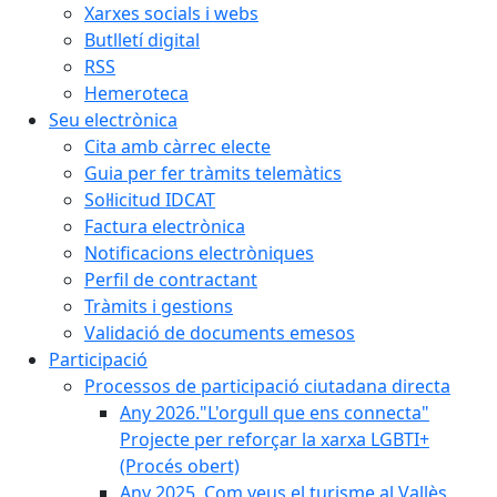
Xarxes socials i webs
Butlletí digital
RSS
Hemeroteca
Seu electrònica
Cita amb càrrec electe
Guia per fer tràmits telemàtics
Sol·licitud IDCAT
Factura electrònica
Notificacions electròniques
Perfil de contractant
Tràmits i gestions
Validació de documents emesos
Participació
Processos de participació ciutadana directa
Any 2026."L'orgull que ens connecta"
Projecte per reforçar la xarxa LGBTI+
(Procés obert)
Any 2025. Com veus el turisme al Vallès