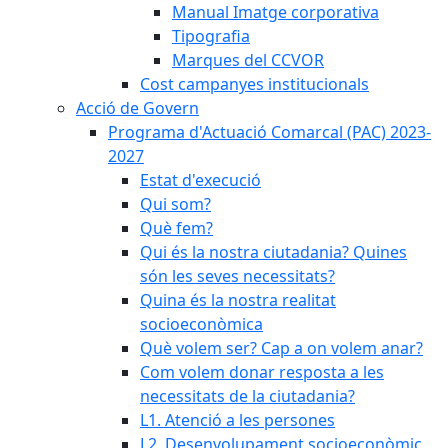
Manual Imatge corporativa
Tipografia
Marques del CCVOR
Cost campanyes institucionals
Acció de Govern
Programa d'Actuació Comarcal (PAC) 2023-
2027
Estat d'execució
Qui som?
Què fem?
Qui és la nostra ciutadania? Quines
són les seves necessitats?
Quina és la nostra realitat
socioeconòmica
Què volem ser? Cap a on volem anar?
Com volem donar resposta a les
necessitats de la ciutadania?
L1. Atenció a les persones
L2. Desenvolupament socioeconòmic