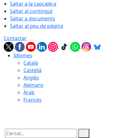
Saltar a la capçalera
Saltar al contingut
Saltar a documents
Saltar al peu de pàgina
Contactar
Idiomes
Català
Castellà
Anglès
Alemany
Àrab
Francès
09.08.2026 | 05:37