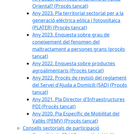
Oriental? (Procés tancat)
Any 2023. Pla territorial sectorial per a la
generació elèctrica eòlica i fotovoltaica
(PLATER) (Procés tancat)
Any 2023. Enquesta sobre grau de
coneixement del fenomen del
maltractament a persones grans (procés
tancat)
Any 2022. Enquesta sobre productes
agroalimentaris (Procés tancat)
Any 2022. Procés de revisió del reglament
del Servei d'Ajuda a Domicili (SAD) (Procés
tancat)
Any 2021. Pla Director d'Infraestructures
PDI (Procés tancat)
Any 2020. Pla Específic de Mobilitat del
Vallès (PEMV) (Procés tancat)
Consells sectorials de participació