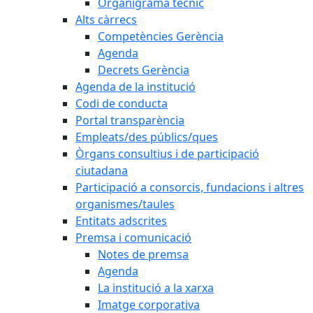
Organigrama tècnic
Alts càrrecs
Competències Gerència
Agenda
Decrets Gerència
Agenda de la institució
Codi de conducta
Portal transparència
Empleats/des públics/ques
Òrgans consultius i de participació
ciutadana
Participació a consorcis, fundacions i altres
organismes/taules
Entitats adscrites
Premsa i comunicació
Notes de premsa
Agenda
La institució a la xarxa
Imatge corporativa