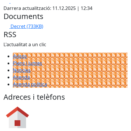
Facebook
X
Darrera actualització: 11.12.2025 | 12:34
Documents
Decret
(733KB)
RSS
L'actualitat a un clic
Avisos
Plens i juntes
Noticies
Agenda
Agenda política
Adreces i telèfons