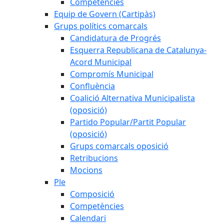
Competències
Equip de Govern (Cartipàs)
Grups polítics comarcals
Candidatura de Progrés
Esquerra Republicana de Catalunya-
Acord Municipal
Compromís Municipal
Confluència
Coalició Alternativa Municipalista
(oposició)
Partido Popular/Partit Popular
(oposició)
Grups comarcals oposició
Retribucions
Mocions
Ple
Composició
Competències
Calendari