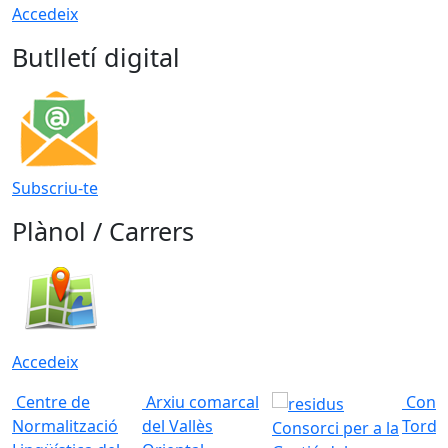
Accedeix
Butlletí digital
Subscriu-te
Plànol / Carrers
Accedeix
Centre de
Arxiu comarcal
Conso
Normalització
del Vallès
Torde
Consorci per a la