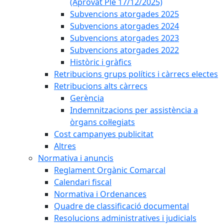
(Aprovat Ple 17/12/2025)
Subvencions atorgades 2025
Subvencions atorgades 2024
Subvencions atorgades 2023
Subvencions atorgades 2022
Històric i gràfics
Retribucions grups polítics i càrrecs electes
Retribucions alts càrrecs
Gerència
Indemnitzacions per assistència a
òrgans col·legiats
Cost campanyes publicitat
Altres
Normativa i anuncis
Reglament Orgànic Comarcal
Calendari fiscal
Normativa i Ordenances
Quadre de classificació documental
Resolucions administratives i judicials