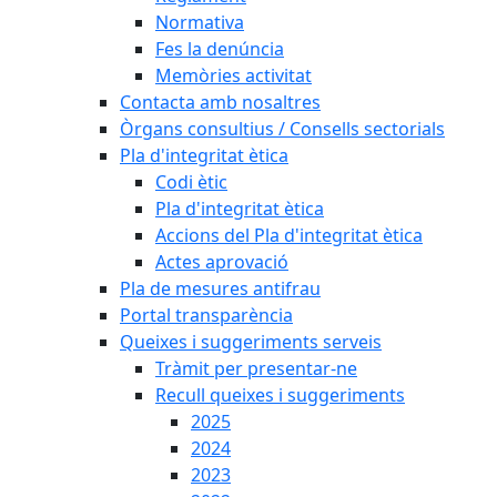
Normativa
Fes la denúncia
Memòries activitat
Contacta amb nosaltres
Òrgans consultius / Consells sectorials
Pla d'integritat ètica
Codi ètic
Pla d'integritat ètica
Accions del Pla d'integritat ètica
Actes aprovació
Pla de mesures antifrau
Portal transparència
Queixes i suggeriments serveis
Tràmit per presentar-ne
Recull queixes i suggeriments
2025
2024
2023