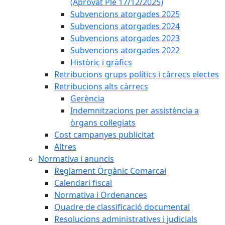
(Aprovat Ple 17/12/2025)
Subvencions atorgades 2025
Subvencions atorgades 2024
Subvencions atorgades 2023
Subvencions atorgades 2022
Històric i gràfics
Retribucions grups polítics i càrrecs electes
Retribucions alts càrrecs
Gerència
Indemnitzacions per assistència a
òrgans col·legiats
Cost campanyes publicitat
Altres
Normativa i anuncis
Reglament Orgànic Comarcal
Calendari fiscal
Normativa i Ordenances
Quadre de classificació documental
Resolucions administratives i judicials