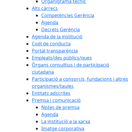
Organigrama tècnic
Alts càrrecs
Competències Gerència
Agenda
Decrets Gerència
Agenda de la institució
Codi de conducta
Portal transparència
Empleats/des públics/ques
Òrgans consultius i de participació
ciutadana
Participació a consorcis, fundacions i altres
organismes/taules
Entitats adscrites
Premsa i comunicació
Notes de premsa
Agenda
La institució a la xarxa
Imatge corporativa