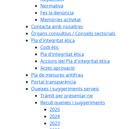
Normativa
Fes la denúncia
Memòries activitat
Contacta amb nosaltres
Òrgans consultius / Consells sectorials
Pla d'integritat ètica
Codi ètic
Pla d'integritat ètica
Accions del Pla d'integritat ètica
Actes aprovació
Pla de mesures antifrau
Portal transparència
Queixes i suggeriments serveis
Tràmit per presentar-ne
Recull queixes i suggeriments
2025
2024
2023