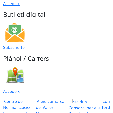
Accedeix
Butlletí digital
Subscriu-te
Plànol / Carrers
Accedeix
Centre de
Arxiu comarcal
Conso
Normalització
del Vallès
Torde
Consorci per a la