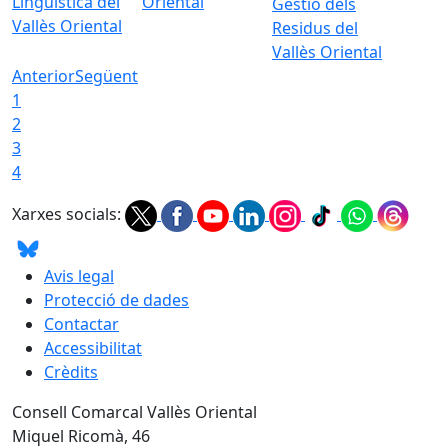
Lingüística del
Oriental
Gestió dels
Vallès Oriental
Residus del
Vallès Oriental
Anterior
Següent
1
2
3
4
Xarxes socials:
Avis legal
Protecció de dades
Contactar
Accessibilitat
Crèdits
Consell Comarcal Vallès Oriental
Miquel Ricomà, 46