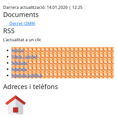
Facebook
X
Darrera actualització: 14.01.2026 | 12:25
Documents
Decret
(2MB)
RSS
L'actualitat a un clic
Avisos
Plens i juntes
Noticies
Agenda
Agenda política
Adreces i telèfons