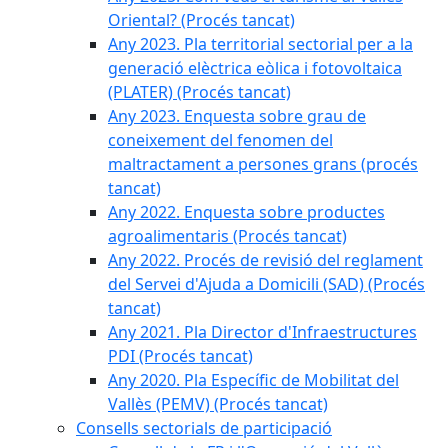
Oriental? (Procés tancat)
Any 2023. Pla territorial sectorial per a la
generació elèctrica eòlica i fotovoltaica
(PLATER) (Procés tancat)
Any 2023. Enquesta sobre grau de
coneixement del fenomen del
maltractament a persones grans (procés
tancat)
Any 2022. Enquesta sobre productes
agroalimentaris (Procés tancat)
Any 2022. Procés de revisió del reglament
del Servei d'Ajuda a Domicili (SAD) (Procés
tancat)
Any 2021. Pla Director d'Infraestructures
PDI (Procés tancat)
Any 2020. Pla Específic de Mobilitat del
Vallès (PEMV) (Procés tancat)
Consells sectorials de participació