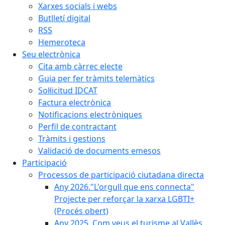
Xarxes socials i webs
Butlletí digital
RSS
Hemeroteca
Seu electrònica
Cita amb càrrec electe
Guia per fer tràmits telemàtics
Sol·licitud IDCAT
Factura electrònica
Notificacions electròniques
Perfil de contractant
Tràmits i gestions
Validació de documents emesos
Participació
Processos de participació ciutadana directa
Any 2026."L'orgull que ens connecta"
Projecte per reforçar la xarxa LGBTI+
(Procés obert)
Any 2025. Com veus el turisme al Vallès