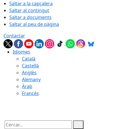
Saltar a la capçalera
Saltar al contingut
Saltar a documents
Saltar al peu de pàgina
Contactar
Idiomes
Català
Castellà
Anglès
Alemany
Àrab
Francès
08.08.2026 | 09:47