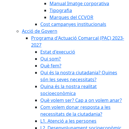
Manual Imatge corporativa
Tipografia
Marques del CCVOR
Cost campanyes institucionals
Acció de Govern
Programa d'Actuació Comarcal (PAC) 2023-
2027
Estat d'execució
Qui som?
Què fem?
Qui és la nostra ciutadania? Quines
són les seves necessitats?
Quina és la nostra realitat
socioeconòmica
Què volem ser? Cap a on volem anar?
Com volem donar resposta a les
necessitats de la ciutadania?
L1. Atenció a les persones
L2. Desenvolupament socioeconòmic