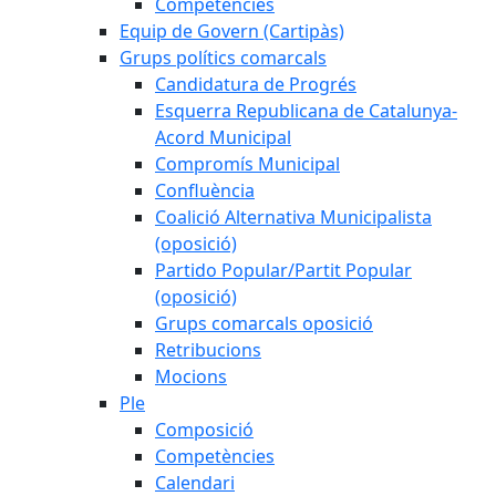
Competències
Equip de Govern (Cartipàs)
Grups polítics comarcals
Candidatura de Progrés
Esquerra Republicana de Catalunya-
Acord Municipal
Compromís Municipal
Confluència
Coalició Alternativa Municipalista
(oposició)
Partido Popular/Partit Popular
(oposició)
Grups comarcals oposició
Retribucions
Mocions
Ple
Composició
Competències
Calendari