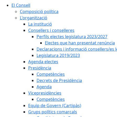
El Consell
Composició política
L'organització
La institució
Consellers i conselleres
Perfils electes legislatura 2023/2027
Electes que han presentat renúncia
Declaracions i informació consellers/es 
Legislatura 2019/2023
Agenda electes
Presidència
Competències
Decrets de Presidència
Agenda
Vicepresidències
Competències
Equip de Govern (Cartipàs)
Grups polítics comarcals