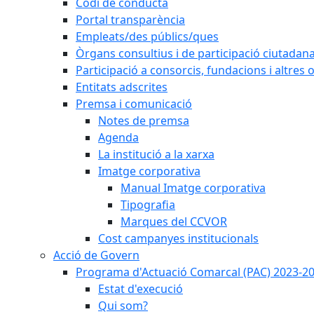
Codi de conducta
Portal transparència
Empleats/des públics/ques
Òrgans consultius i de participació ciutadan
Participació a consorcis, fundacions i altres
Entitats adscrites
Premsa i comunicació
Notes de premsa
Agenda
La institució a la xarxa
Imatge corporativa
Manual Imatge corporativa
Tipografia
Marques del CCVOR
Cost campanyes institucionals
Acció de Govern
Programa d'Actuació Comarcal (PAC) 2023-2
Estat d'execució
Qui som?