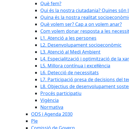
Què fem?
Qui és la nostra ciutadania? Quines són 
Quina és la nostra realitat socioeconòmi
Què volem ser? Cap a on volem anar?
Com volem donar resposta a les necessit
L1. Atenció a les persones
L2. Desenvolupament socioeconòmic
L3. Atenció al Medi Ambient
L4. Especialització i optimització de la x
L5. Millora contínua i excel·lència
L6. Detecció de necessitats
L7. Participació presa de decisions del ter
L8. Objectius de desenvolupament soste
Procés participatiu
Vigència
Normativa
ODS i Agenda 2030
Ple
Comissió de Govern