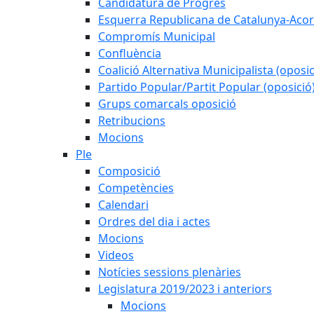
Candidatura de Progrés
Esquerra Republicana de Catalunya-Acor
Compromís Municipal
Confluència
Coalició Alternativa Municipalista (oposic
Partido Popular/Partit Popular (oposició
Grups comarcals oposició
Retribucions
Mocions
Ple
Composició
Competències
Calendari
Ordres del dia i actes
Mocions
Videos
Notícies sessions plenàries
Legislatura 2019/2023 i anteriors
Mocions