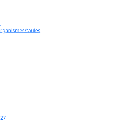
a
 organismes/taules
027