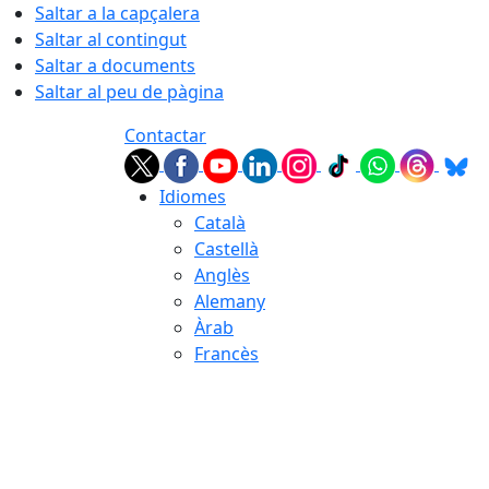
Saltar a la capçalera
Saltar al contingut
Saltar a documents
Saltar al peu de pàgina
Contactar
Idiomes
Català
Castellà
Anglès
Alemany
Àrab
Francès
08.08.2026 | 05:26