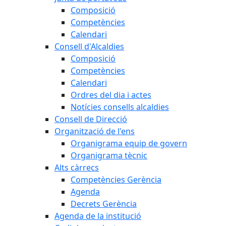
Composició
Competències
Calendari
Consell d'Alcaldies
Composició
Competències
Calendari
Ordres del dia i actes
Notícies consells alcaldies
Consell de Direcció
Organització de l'ens
Organigrama equip de govern
Organigrama tècnic
Alts càrrecs
Competències Gerència
Agenda
Decrets Gerència
Agenda de la institució