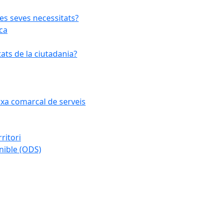
les seves necessitats?
ca
ats de la ciutadania?
arxa comarcal de serveis
ritori
nible (ODS)