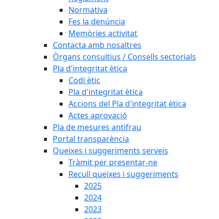
Normativa
Fes la denúncia
Memòries activitat
Contacta amb nosaltres
Òrgans consultius / Consells sectorials
Pla d'integritat ètica
Codi ètic
Pla d'integritat ètica
Accions del Pla d'integritat ètica
Actes aprovació
Pla de mesures antifrau
Portal transparència
Queixes i suggeriments serveis
Tràmit per presentar-ne
Recull queixes i suggeriments
2025
2024
2023