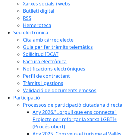
Xarxes socials i webs
Butlletí digital
RSS
Hemeroteca
Seu electrònica
Cita amb càrrec electe
Guia per fer tràmits telemàtics
Sol·licitud IDCAT
Factura electrònica
Notificacions electròniques
Perfil de contractant
Tràmits i gestions
Validació de documents emesos
Participació
Processos de participació ciutadana directa
Any 2026."L'orgull que ens connecta"
Projecte per reforçar la xarxa LGBTI+
(Procés obert)
Any 2025. Com veus el turisme al Vallès