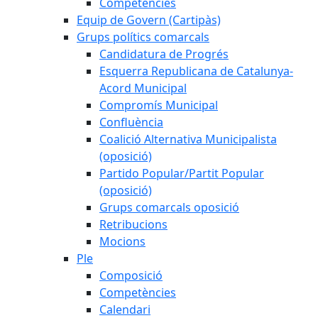
Competències
Equip de Govern (Cartipàs)
Grups polítics comarcals
Candidatura de Progrés
Esquerra Republicana de Catalunya-
Acord Municipal
Compromís Municipal
Confluència
Coalició Alternativa Municipalista
(oposició)
Partido Popular/Partit Popular
(oposició)
Grups comarcals oposició
Retribucions
Mocions
Ple
Composició
Competències
Calendari