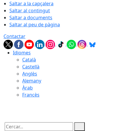
Saltar a la capçalera
Saltar al contingut
Saltar a documents
Saltar al peu de pàgina
Contactar
Idiomes
Català
Castellà
Anglès
Alemany
Àrab
Francès
07.08.2026 | 16:56