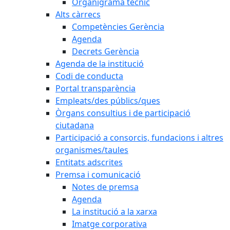
Organigrama tècnic
Alts càrrecs
Competències Gerència
Agenda
Decrets Gerència
Agenda de la institució
Codi de conducta
Portal transparència
Empleats/des públics/ques
Òrgans consultius i de participació
ciutadana
Participació a consorcis, fundacions i altres
organismes/taules
Entitats adscrites
Premsa i comunicació
Notes de premsa
Agenda
La institució a la xarxa
Imatge corporativa