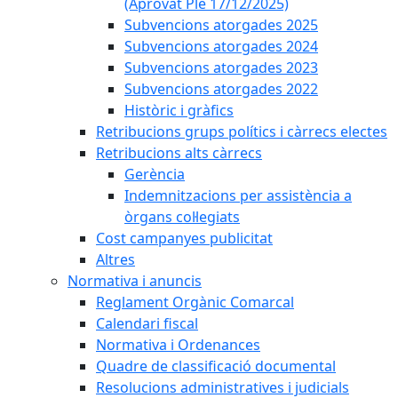
(Aprovat Ple 17/12/2025)
Subvencions atorgades 2025
Subvencions atorgades 2024
Subvencions atorgades 2023
Subvencions atorgades 2022
Històric i gràfics
Retribucions grups polítics i càrrecs electes
Retribucions alts càrrecs
Gerència
Indemnitzacions per assistència a
òrgans col·legiats
Cost campanyes publicitat
Altres
Normativa i anuncis
Reglament Orgànic Comarcal
Calendari fiscal
Normativa i Ordenances
Quadre de classificació documental
Resolucions administratives i judicials