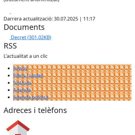
Facebook
X
Darrera actualització: 30.07.2025 | 11:17
Documents
Decret
(301.02KB)
RSS
L'actualitat a un clic
Avisos
Plens i juntes
Noticies
Agenda
Agenda política
Adreces i telèfons