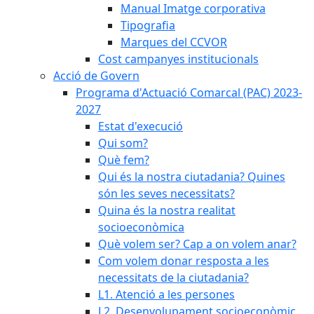
Manual Imatge corporativa
Tipografia
Marques del CCVOR
Cost campanyes institucionals
Acció de Govern
Programa d'Actuació Comarcal (PAC) 2023-
2027
Estat d'execució
Qui som?
Què fem?
Qui és la nostra ciutadania? Quines
són les seves necessitats?
Quina és la nostra realitat
socioeconòmica
Què volem ser? Cap a on volem anar?
Com volem donar resposta a les
necessitats de la ciutadania?
L1. Atenció a les persones
L2. Desenvolupament socioeconòmic