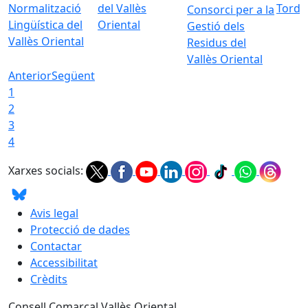
Normalització
del Vallès
Torde
Consorci per a la
Lingüística del
Oriental
Gestió dels
Vallès Oriental
Residus del
Vallès Oriental
Anterior
Següent
1
2
3
4
Xarxes socials:
Avis legal
Protecció de dades
Contactar
Accessibilitat
Crèdits
Consell Comarcal Vallès Oriental