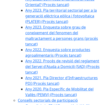
Oriental? (Procés tancat)
Any 2023. Pla territorial sectorial per a la
generació elèctrica eòlica i fotovoltaica
(PLATER) (Procés tancat)
Any 2023. Enquesta sobre grau de
coneixement del fenomen del
maltractament a persones grans (procés
tancat)
Any 2022. Enquesta sobre productes
agroalimentaris (Procés tancat)
Any 2022. Procés de revisió del reglament
del Servei d'Ajuda a Domicili (SAD) (Procés
tancat)
Any 2021. Pla Director d'Infraestructures
PDI (Procés tancat)
Any 2020. Pla Específic de Mobilitat del
Vallès (PEMV) (Procés tancat)
Consells sectorials de participació