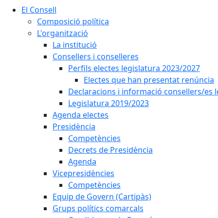
El Consell
Composició política
L'organització
La institució
Consellers i conselleres
Perfils electes legislatura 2023/2027
Electes que han presentat renúncia
Declaracions i informació consellers/es 
Legislatura 2019/2023
Agenda electes
Presidència
Competències
Decrets de Presidència
Agenda
Vicepresidències
Competències
Equip de Govern (Cartipàs)
Grups polítics comarcals