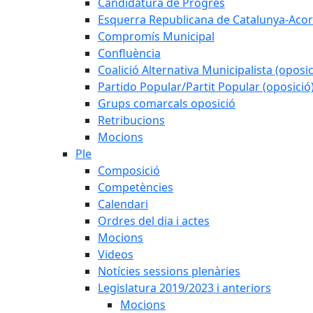
Candidatura de Progrés
Esquerra Republicana de Catalunya-Acor
Compromís Municipal
Confluència
Coalició Alternativa Municipalista (oposic
Partido Popular/Partit Popular (oposició
Grups comarcals oposició
Retribucions
Mocions
Ple
Composició
Competències
Calendari
Ordres del dia i actes
Mocions
Videos
Notícies sessions plenàries
Legislatura 2019/2023 i anteriors
Mocions