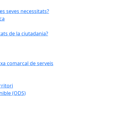
les seves necessitats?
ca
ats de la ciutadania?
arxa comarcal de serveis
ritori
nible (ODS)