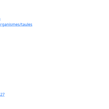
a
 organismes/taules
027