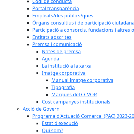
Codi de conducta
Portal transparència
Empleats/des públics/ques
Òrgans consultius i de participació ciutadan
Participació a consorcis, fundacions i altres
Entitats adscrites
Premsa i comunicació
Notes de premsa
Agenda
La institució a la xarxa
Imatge corporativa
Manual Imatge corporativa
Tipografia
Marques del CCVOR
Cost campanyes institucionals
Acció de Govern
Programa d'Actuació Comarcal (PAC) 2023-2
Estat d'execució
Qui som?