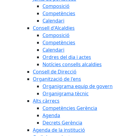
Composició
Competències
Calendari
Consell d'Alcaldies
Composició
Competències
Calendari
Ordres del dia i actes
Notícies consells alcaldies
Consell de Direcció
Organització de l'ens
Organigrama equip de govern
Organigrama tècnic
Alts càrrecs
Competències Gerència
Agenda
Decrets Gerència
Agenda de la institució