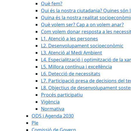
Què fem?
Qui és la nostra ciutadania? Quines són 
Quina és la nostra realitat socioeconòmi
Què volem ser? Cap a on volem anar?
Com volem donar resposta a les necessit
L1. Atenció a les persones
L2. Desenvolupament socioeconòmic
L3. Atenció al Medi Ambient
L4. Especialització i optimització de la x
L5. Millora contínua i excel·lència
L6. Detecció de necessitats
L7. Participació presa de decisions del ter
L8. Objectius de desenvolupament soste
Procés participatiu
Vigència
Normativa
ODS i Agenda 2030
Ple
Comissió de Govern