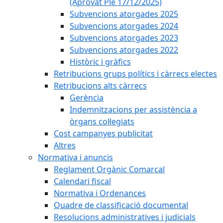
(Aprovat Ple 17/12/2025)
Subvencions atorgades 2025
Subvencions atorgades 2024
Subvencions atorgades 2023
Subvencions atorgades 2022
Històric i gràfics
Retribucions grups polítics i càrrecs electes
Retribucions alts càrrecs
Gerència
Indemnitzacions per assistència a
òrgans col·legiats
Cost campanyes publicitat
Altres
Normativa i anuncis
Reglament Orgànic Comarcal
Calendari fiscal
Normativa i Ordenances
Quadre de classificació documental
Resolucions administratives i judicials