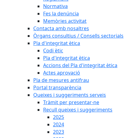
Normativa
Fes la denúncia
Memòries activitat
Contacta amb nosaltres
Òrgans consultius / Consells sectorials
Pla d'integritat ètica
Codi ètic
Pla d'integritat ètica
Accions del Pla d'integritat ètica
Actes aprovació
Pla de mesures antifrau
Portal transparència
Queixes i suggeriments serveis
Tràmit per presentar-ne
Recull queixes i suggeriments
2025
2024
2023