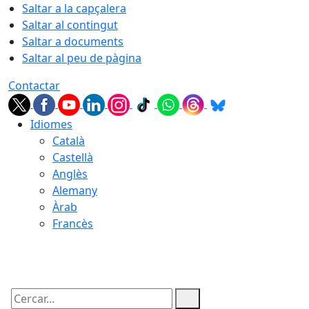
Saltar a la capçalera
Saltar al contingut
Saltar a documents
Saltar al peu de pàgina
Contactar
Idiomes
Català
Castellà
Anglès
Alemany
Àrab
Francès
08.08.2026 | 10:02