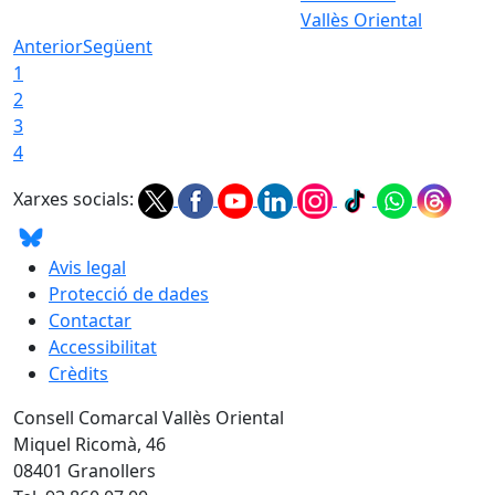
Vallès Oriental
Anterior
Següent
1
2
3
4
Xarxes socials:
Avis legal
Protecció de dades
Contactar
Accessibilitat
Crèdits
Consell Comarcal Vallès Oriental
Miquel Ricomà, 46
08401 Granollers