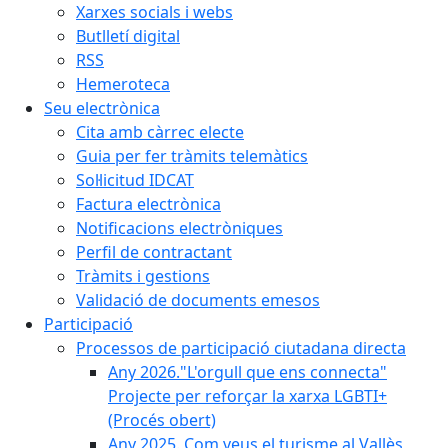
Xarxes socials i webs
Butlletí digital
RSS
Hemeroteca
Seu electrònica
Cita amb càrrec electe
Guia per fer tràmits telemàtics
Sol·licitud IDCAT
Factura electrònica
Notificacions electròniques
Perfil de contractant
Tràmits i gestions
Validació de documents emesos
Participació
Processos de participació ciutadana directa
Any 2026."L'orgull que ens connecta"
Projecte per reforçar la xarxa LGBTI+
(Procés obert)
Any 2025. Com veus el turisme al Vallès