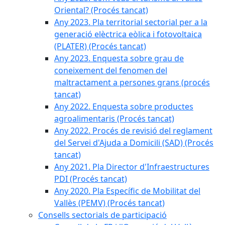
Oriental? (Procés tancat)
Any 2023. Pla territorial sectorial per a la
generació elèctrica eòlica i fotovoltaica
(PLATER) (Procés tancat)
Any 2023. Enquesta sobre grau de
coneixement del fenomen del
maltractament a persones grans (procés
tancat)
Any 2022. Enquesta sobre productes
agroalimentaris (Procés tancat)
Any 2022. Procés de revisió del reglament
del Servei d'Ajuda a Domicili (SAD) (Procés
tancat)
Any 2021. Pla Director d'Infraestructures
PDI (Procés tancat)
Any 2020. Pla Específic de Mobilitat del
Vallès (PEMV) (Procés tancat)
Consells sectorials de participació