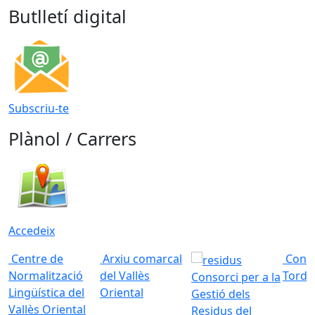
Butlletí digital
Subscriu-te
Plànol / Carrers
Accedeix
Centre de
Arxiu comarcal
Conso
Normalització
del Vallès
Torde
Consorci per a la
Lingüística del
Oriental
Gestió dels
Vallès Oriental
Residus del