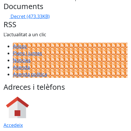
Documents
Decret
(473.33KB)
RSS
L'actualitat a un clic
Avisos
Plens i juntes
Noticies
Agenda
Agenda política
Adreces i telèfons
Accedeix