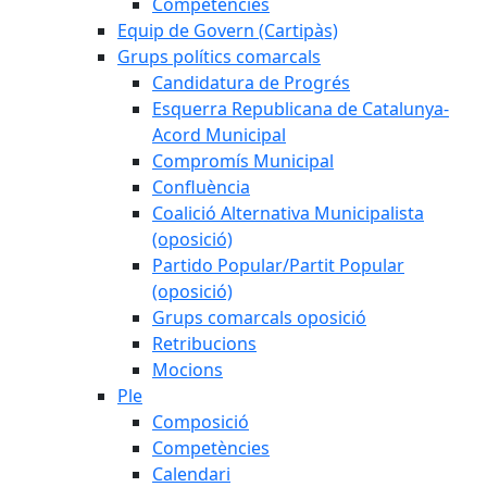
Competències
Equip de Govern (Cartipàs)
Grups polítics comarcals
Candidatura de Progrés
Esquerra Republicana de Catalunya-
Acord Municipal
Compromís Municipal
Confluència
Coalició Alternativa Municipalista
(oposició)
Partido Popular/Partit Popular
(oposició)
Grups comarcals oposició
Retribucions
Mocions
Ple
Composició
Competències
Calendari