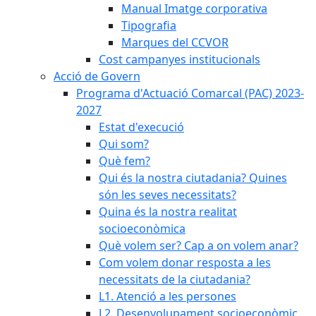
Manual Imatge corporativa
Tipografia
Marques del CCVOR
Cost campanyes institucionals
Acció de Govern
Programa d'Actuació Comarcal (PAC) 2023-
2027
Estat d'execució
Qui som?
Què fem?
Qui és la nostra ciutadania? Quines
són les seves necessitats?
Quina és la nostra realitat
socioeconòmica
Què volem ser? Cap a on volem anar?
Com volem donar resposta a les
necessitats de la ciutadania?
L1. Atenció a les persones
L2. Desenvolupament socioeconòmic