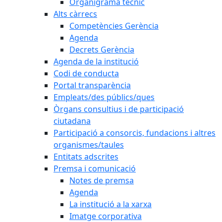
Organigrama tècnic
Alts càrrecs
Competències Gerència
Agenda
Decrets Gerència
Agenda de la institució
Codi de conducta
Portal transparència
Empleats/des públics/ques
Òrgans consultius i de participació
ciutadana
Participació a consorcis, fundacions i altres
organismes/taules
Entitats adscrites
Premsa i comunicació
Notes de premsa
Agenda
La institució a la xarxa
Imatge corporativa