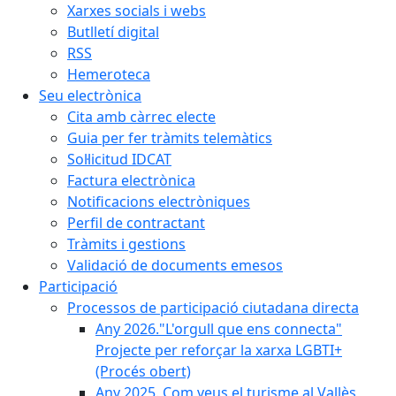
Xarxes socials i webs
Butlletí digital
RSS
Hemeroteca
Seu electrònica
Cita amb càrrec electe
Guia per fer tràmits telemàtics
Sol·licitud IDCAT
Factura electrònica
Notificacions electròniques
Perfil de contractant
Tràmits i gestions
Validació de documents emesos
Participació
Processos de participació ciutadana directa
Any 2026."L'orgull que ens connecta"
Projecte per reforçar la xarxa LGBTI+
(Procés obert)
Any 2025. Com veus el turisme al Vallès