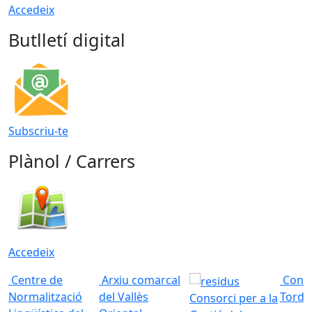
Accedeix
Butlletí digital
Subscriu-te
Plànol / Carrers
Accedeix
Centre de
Arxiu comarcal
Conso
Normalització
del Vallès
Torde
Consorci per a la