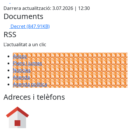
Facebook
X
Darrera actualització: 3.07.2026 | 12:30
Documents
Decret
(847.91KB)
RSS
L'actualitat a un clic
Avisos
Plens i juntes
Noticies
Agenda
Agenda política
Adreces i telèfons