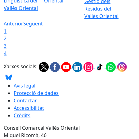
Lingüística del
Oriental
Gestió dels
Vallès Oriental
Residus del
Vallès Oriental
Anterior
Següent
1
2
3
4
Xarxes socials:
Avis legal
Protecció de dades
Contactar
Accessibilitat
Crèdits
Consell Comarcal Vallès Oriental
Miquel Ricomà, 46