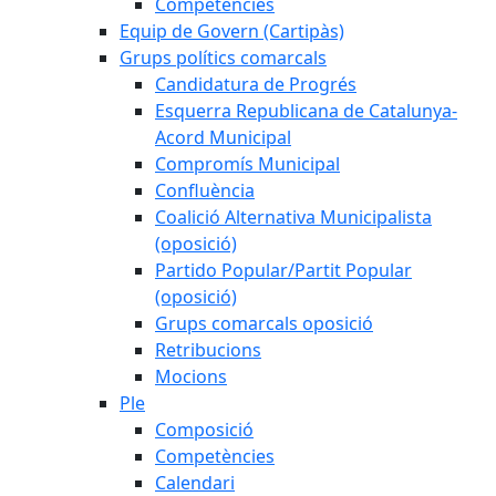
Competències
Equip de Govern (Cartipàs)
Grups polítics comarcals
Candidatura de Progrés
Esquerra Republicana de Catalunya-
Acord Municipal
Compromís Municipal
Confluència
Coalició Alternativa Municipalista
(oposició)
Partido Popular/Partit Popular
(oposició)
Grups comarcals oposició
Retribucions
Mocions
Ple
Composició
Competències
Calendari