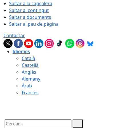
Saltar a la capçalera
Saltar al contingut
Saltar a documents
Saltar al peu de pàgina
Contactar
Idiomes
Català
Castellà
Anglès
Alemany
Àrab
Francès
09.08.2026 | 03:16