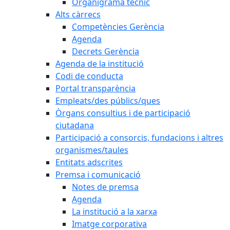
Organigrama tècnic
Alts càrrecs
Competències Gerència
Agenda
Decrets Gerència
Agenda de la institució
Codi de conducta
Portal transparència
Empleats/des públics/ques
Òrgans consultius i de participació
ciutadana
Participació a consorcis, fundacions i altres
organismes/taules
Entitats adscrites
Premsa i comunicació
Notes de premsa
Agenda
La institució a la xarxa
Imatge corporativa