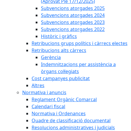
(Aprovat Ple 17/12/2025)
Subvencions atorgades 2025
Subvencions atorgades 2024
Subvencions atorgades 2023
Subvencions atorgades 2022
Històric i gràfics
Retribucions grups polítics i càrrecs electes
Retribucions alts càrrecs
Gerència
Indemnitzacions per assistència a
òrgans col·legiats
Cost campanyes publicitat
Altres
Normativa i anuncis
Reglament Orgànic Comarcal
Calendari fiscal
Normativa i Ordenances
Quadre de classificació documental
Resolucions administratives i judicials