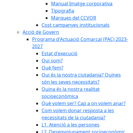
Manual Imatge corporativa
Tipografia
Marques del CCVOR
Cost campanyes institucionals
Acció de Govern
Programa d'Actuació Comarcal (PAC) 2023-
2027
Estat d'execució
Qui som?
Què fem?
Qui és la nostra ciutadania? Quines
són les seves necessitats?
Quina és la nostra realitat
socioeconòmica
Què volem ser? Cap a on volem anar?
Com volem donar resposta a les
necessitats de la ciutadania?
L1. Atenció a les persones
L2. Desenvolupament socioeconòmic