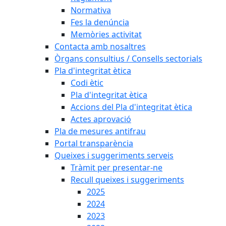
Normativa
Fes la denúncia
Memòries activitat
Contacta amb nosaltres
Òrgans consultius / Consells sectorials
Pla d'integritat ètica
Codi ètic
Pla d'integritat ètica
Accions del Pla d'integritat ètica
Actes aprovació
Pla de mesures antifrau
Portal transparència
Queixes i suggeriments serveis
Tràmit per presentar-ne
Recull queixes i suggeriments
2025
2024
2023