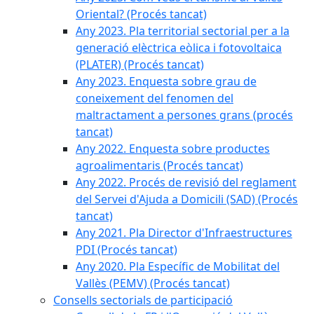
Oriental? (Procés tancat)
Any 2023. Pla territorial sectorial per a la
generació elèctrica eòlica i fotovoltaica
(PLATER) (Procés tancat)
Any 2023. Enquesta sobre grau de
coneixement del fenomen del
maltractament a persones grans (procés
tancat)
Any 2022. Enquesta sobre productes
agroalimentaris (Procés tancat)
Any 2022. Procés de revisió del reglament
del Servei d'Ajuda a Domicili (SAD) (Procés
tancat)
Any 2021. Pla Director d'Infraestructures
PDI (Procés tancat)
Any 2020. Pla Específic de Mobilitat del
Vallès (PEMV) (Procés tancat)
Consells sectorials de participació