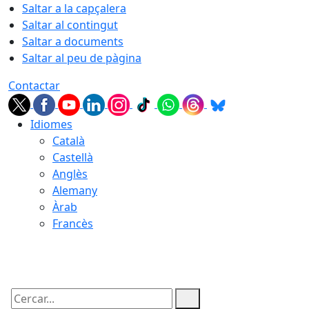
Saltar a la capçalera
Saltar al contingut
Saltar a documents
Saltar al peu de pàgina
Contactar
Idiomes
Català
Castellà
Anglès
Alemany
Àrab
Francès
06.08.2026 | 02:40