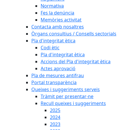
Normativa
Fes la denúncia
Memòries activitat
Contacta amb nosaltres
Òrgans consultius / Consells sectorials
Pla d'integritat ètica
Codi ètic
Pla d'integritat ètica
Accions del Pla d'integritat ètica
Actes aprovació
Pla de mesures antifrau
Portal transparència
Queixes i suggeriments serveis
Tràmit per presentar-ne
Recull queixes i suggeriments
2025
2024
2023