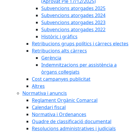
(Aprovat Ple 17/12/2025)
Subvencions atorgades 2025
Subvencions atorgades 2024
Subvencions atorgades 2023
Subvencions atorgades 2022
Històric i gràfics
Retribucions grups polítics i càrrecs electes
Retribucions alts càrrecs
Gerència
Indemnitzacions per assistència a
òrgans col·legiats
Cost campanyes publicitat
Altres
Normativa i anuncis
Reglament Orgànic Comarcal
Calendari fiscal
Normativa i Ordenances
Quadre de classificació documental
Resolucions administratives i judicials