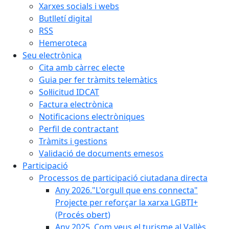
Xarxes socials i webs
Butlletí digital
RSS
Hemeroteca
Seu electrònica
Cita amb càrrec electe
Guia per fer tràmits telemàtics
Sol·licitud IDCAT
Factura electrònica
Notificacions electròniques
Perfil de contractant
Tràmits i gestions
Validació de documents emesos
Participació
Processos de participació ciutadana directa
Any 2026."L'orgull que ens connecta"
Projecte per reforçar la xarxa LGBTI+
(Procés obert)
Any 2025. Com veus el turisme al Vallès