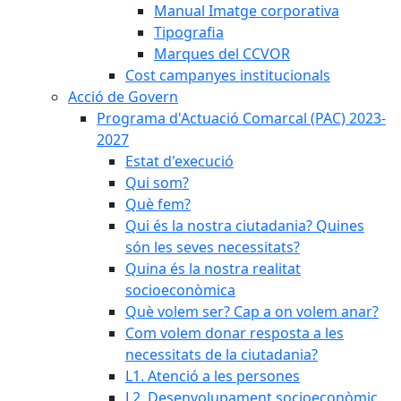
Manual Imatge corporativa
Tipografia
Marques del CCVOR
Cost campanyes institucionals
Acció de Govern
Programa d'Actuació Comarcal (PAC) 2023-
2027
Estat d'execució
Qui som?
Què fem?
Qui és la nostra ciutadania? Quines
són les seves necessitats?
Quina és la nostra realitat
socioeconòmica
Què volem ser? Cap a on volem anar?
Com volem donar resposta a les
necessitats de la ciutadania?
L1. Atenció a les persones
L2. Desenvolupament socioeconòmic