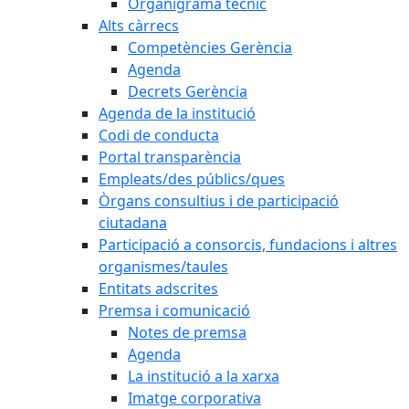
Organigrama tècnic
Alts càrrecs
Competències Gerència
Agenda
Decrets Gerència
Agenda de la institució
Codi de conducta
Portal transparència
Empleats/des públics/ques
Òrgans consultius i de participació
ciutadana
Participació a consorcis, fundacions i altres
organismes/taules
Entitats adscrites
Premsa i comunicació
Notes de premsa
Agenda
La institució a la xarxa
Imatge corporativa