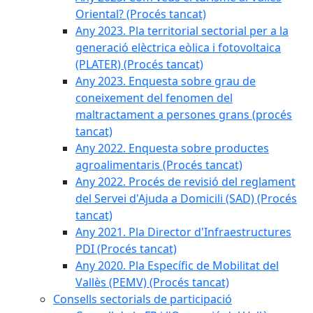
Oriental? (Procés tancat)
Any 2023. Pla territorial sectorial per a la
generació elèctrica eòlica i fotovoltaica
(PLATER) (Procés tancat)
Any 2023. Enquesta sobre grau de
coneixement del fenomen del
maltractament a persones grans (procés
tancat)
Any 2022. Enquesta sobre productes
agroalimentaris (Procés tancat)
Any 2022. Procés de revisió del reglament
del Servei d'Ajuda a Domicili (SAD) (Procés
tancat)
Any 2021. Pla Director d'Infraestructures
PDI (Procés tancat)
Any 2020. Pla Específic de Mobilitat del
Vallès (PEMV) (Procés tancat)
Consells sectorials de participació