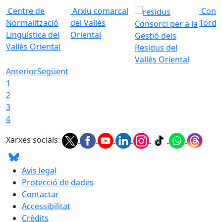
Centre de
Arxiu comarcal
Conso
Normalització
del Vallès
Torde
Consorci per a la
Lingüística del
Oriental
Gestió dels
Vallès Oriental
Residus del
Vallès Oriental
Anterior
Següent
1
2
3
4
Xarxes socials:
Avis legal
Protecció de dades
Contactar
Accessibilitat
Crèdits