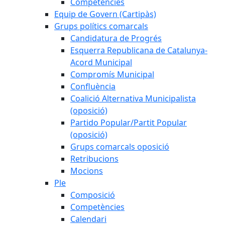
Competències
Equip de Govern (Cartipàs)
Grups polítics comarcals
Candidatura de Progrés
Esquerra Republicana de Catalunya-
Acord Municipal
Compromís Municipal
Confluència
Coalició Alternativa Municipalista
(oposició)
Partido Popular/Partit Popular
(oposició)
Grups comarcals oposició
Retribucions
Mocions
Ple
Composició
Competències
Calendari