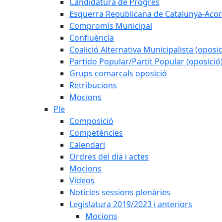
Candidatura de Progrés
Esquerra Republicana de Catalunya-Acor
Compromís Municipal
Confluència
Coalició Alternativa Municipalista (oposic
Partido Popular/Partit Popular (oposició
Grups comarcals oposició
Retribucions
Mocions
Ple
Composició
Competències
Calendari
Ordres del dia i actes
Mocions
Videos
Notícies sessions plenàries
Legislatura 2019/2023 i anteriors
Mocions