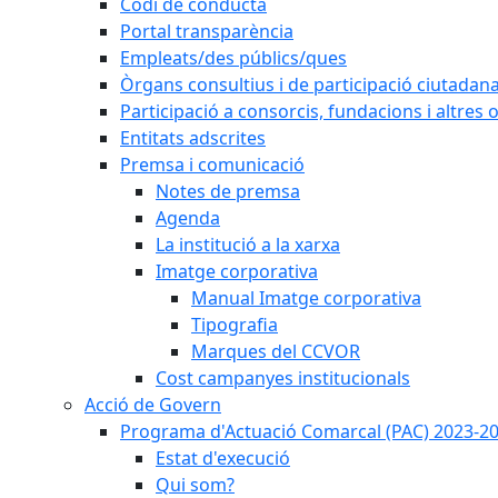
Codi de conducta
Portal transparència
Empleats/des públics/ques
Òrgans consultius i de participació ciutadan
Participació a consorcis, fundacions i altres
Entitats adscrites
Premsa i comunicació
Notes de premsa
Agenda
La institució a la xarxa
Imatge corporativa
Manual Imatge corporativa
Tipografia
Marques del CCVOR
Cost campanyes institucionals
Acció de Govern
Programa d'Actuació Comarcal (PAC) 2023-2
Estat d'execució
Qui som?