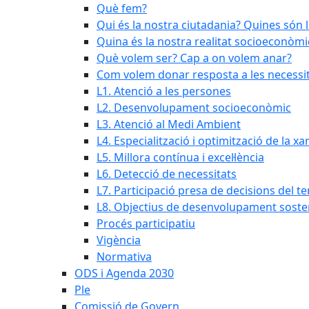
Què fem?
Qui és la nostra ciutadania? Quines són 
Quina és la nostra realitat socioeconòmi
Què volem ser? Cap a on volem anar?
Com volem donar resposta a les necessit
L1. Atenció a les persones
L2. Desenvolupament socioeconòmic
L3. Atenció al Medi Ambient
L4. Especialització i optimització de la x
L5. Millora contínua i excel·lència
L6. Detecció de necessitats
L7. Participació presa de decisions del ter
L8. Objectius de desenvolupament soste
Procés participatiu
Vigència
Normativa
ODS i Agenda 2030
Ple
Comissió de Govern