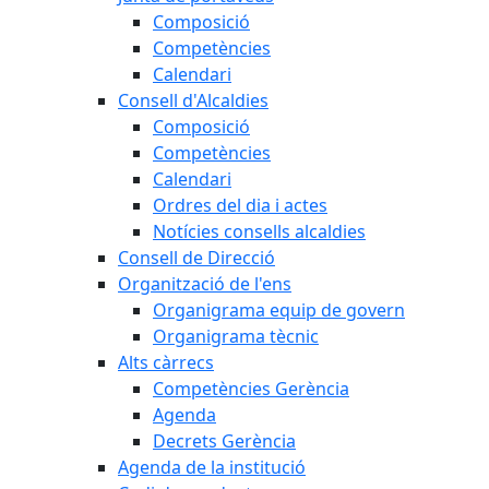
Composició
Competències
Calendari
Consell d'Alcaldies
Composició
Competències
Calendari
Ordres del dia i actes
Notícies consells alcaldies
Consell de Direcció
Organització de l'ens
Organigrama equip de govern
Organigrama tècnic
Alts càrrecs
Competències Gerència
Agenda
Decrets Gerència
Agenda de la institució