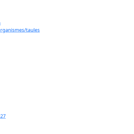
a
 organismes/taules
027