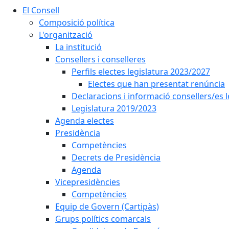
El Consell
Composició política
L'organització
La institució
Consellers i conselleres
Perfils electes legislatura 2023/2027
Electes que han presentat renúncia
Declaracions i informació consellers/es 
Legislatura 2019/2023
Agenda electes
Presidència
Competències
Decrets de Presidència
Agenda
Vicepresidències
Competències
Equip de Govern (Cartipàs)
Grups polítics comarcals