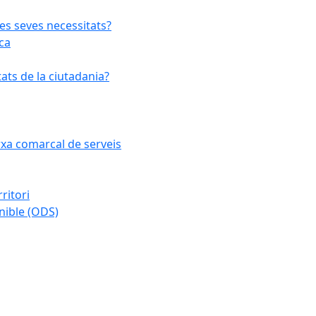
les seves necessitats?
ca
ats de la ciutadania?
arxa comarcal de serveis
ritori
nible (ODS)