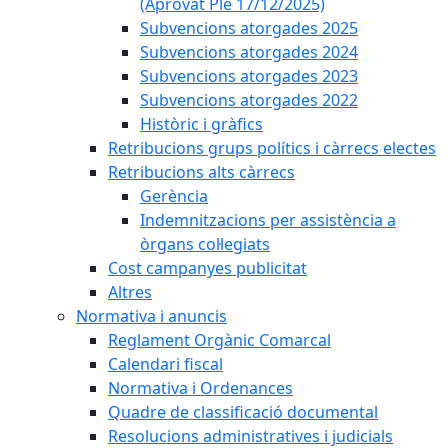
(Aprovat Ple 17/12/2025)
Subvencions atorgades 2025
Subvencions atorgades 2024
Subvencions atorgades 2023
Subvencions atorgades 2022
Històric i gràfics
Retribucions grups polítics i càrrecs electes
Retribucions alts càrrecs
Gerència
Indemnitzacions per assistència a
òrgans col·legiats
Cost campanyes publicitat
Altres
Normativa i anuncis
Reglament Orgànic Comarcal
Calendari fiscal
Normativa i Ordenances
Quadre de classificació documental
Resolucions administratives i judicials