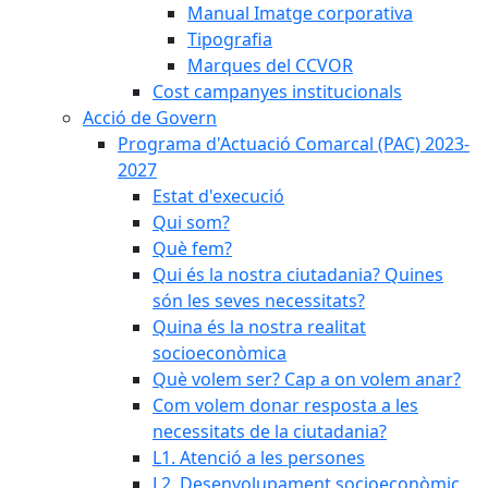
Manual Imatge corporativa
Tipografia
Marques del CCVOR
Cost campanyes institucionals
Acció de Govern
Programa d'Actuació Comarcal (PAC) 2023-
2027
Estat d'execució
Qui som?
Què fem?
Qui és la nostra ciutadania? Quines
són les seves necessitats?
Quina és la nostra realitat
socioeconòmica
Què volem ser? Cap a on volem anar?
Com volem donar resposta a les
necessitats de la ciutadania?
L1. Atenció a les persones
L2. Desenvolupament socioeconòmic