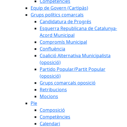
Competències
Equip de Govern (Cartipàs)
Grups polítics comarcals
Candidatura de Progrés
Esquerra Republicana de Catalunya-
Acord Municipal
Compromís Municipal
Confluència
Coalició Alternativa Municipalista
(oposició)
Partido Popular/Partit Popular
(oposició)
Grups comarcals oposició
Retribucions
Mocions
Ple
Composició
Competències
Calendari