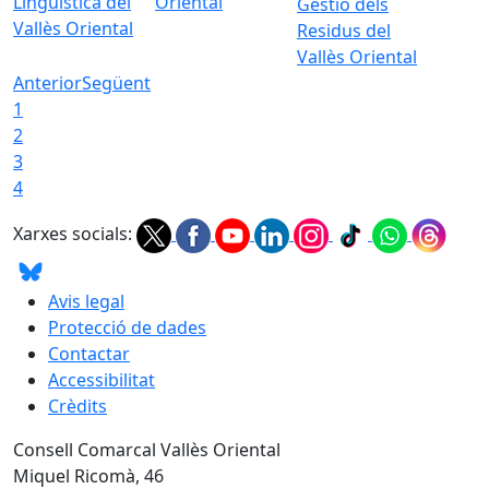
Lingüística del
Oriental
Gestió dels
Vallès Oriental
Residus del
Vallès Oriental
Anterior
Següent
1
2
3
4
Xarxes socials:
Avis legal
Protecció de dades
Contactar
Accessibilitat
Crèdits
Consell Comarcal Vallès Oriental
Miquel Ricomà, 46