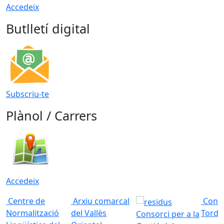
Accedeix
Butlletí digital
Subscriu-te
Plànol / Carrers
Accedeix
Centre de
Arxiu comarcal
Conso
Normalització
del Vallès
Torde
Consorci per a la