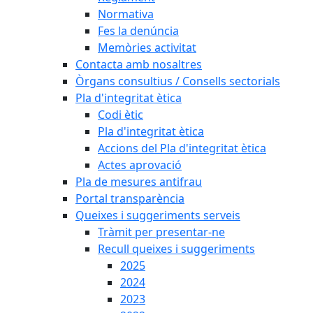
Normativa
Fes la denúncia
Memòries activitat
Contacta amb nosaltres
Òrgans consultius / Consells sectorials
Pla d'integritat ètica
Codi ètic
Pla d'integritat ètica
Accions del Pla d'integritat ètica
Actes aprovació
Pla de mesures antifrau
Portal transparència
Queixes i suggeriments serveis
Tràmit per presentar-ne
Recull queixes i suggeriments
2025
2024
2023