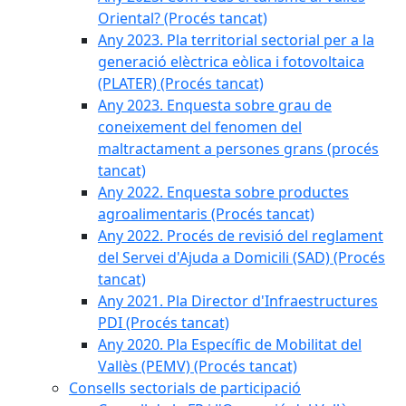
Oriental? (Procés tancat)
Any 2023. Pla territorial sectorial per a la
generació elèctrica eòlica i fotovoltaica
(PLATER) (Procés tancat)
Any 2023. Enquesta sobre grau de
coneixement del fenomen del
maltractament a persones grans (procés
tancat)
Any 2022. Enquesta sobre productes
agroalimentaris (Procés tancat)
Any 2022. Procés de revisió del reglament
del Servei d'Ajuda a Domicili (SAD) (Procés
tancat)
Any 2021. Pla Director d'Infraestructures
PDI (Procés tancat)
Any 2020. Pla Específic de Mobilitat del
Vallès (PEMV) (Procés tancat)
Consells sectorials de participació