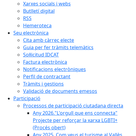
Xarxes socials i webs
Butlletí digital
RSS
Hemeroteca
Seu electrònica
Cita amb càrrec electe
Guia per fer tràmits telemàtics
Sol·licitud IDCAT
Factura electrònica
Notificacions electròniques
Perfil de contractant
Tràmits i gestions
Validació de documents emesos
Participació
Processos de participació ciutadana directa
Any 2026."L'orgull que ens connecta"
Projecte per reforçar la xarxa LGBTI+
(Procés obert)
Any 2025. Com veus el turisme al Vallès