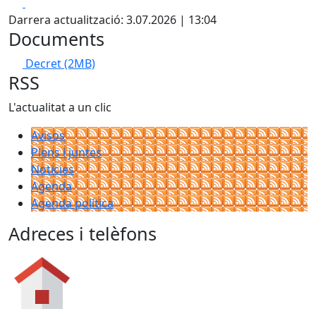
Facebook
X
Darrera actualització: 3.07.2026 | 13:04
Documents
Decret
(2MB)
RSS
L'actualitat a un clic
Avisos
Plens i juntes
Noticies
Agenda
Agenda política
Adreces i telèfons