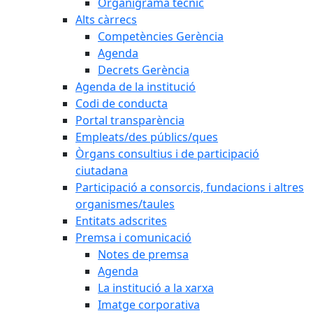
Organigrama tècnic
Alts càrrecs
Competències Gerència
Agenda
Decrets Gerència
Agenda de la institució
Codi de conducta
Portal transparència
Empleats/des públics/ques
Òrgans consultius i de participació
ciutadana
Participació a consorcis, fundacions i altres
organismes/taules
Entitats adscrites
Premsa i comunicació
Notes de premsa
Agenda
La institució a la xarxa
Imatge corporativa