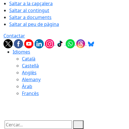
Saltar a la capçalera
Saltar al contingut
Saltar a documents
Saltar al peu de pàgina
Contactar
Idiomes
Català
Castellà
Anglès
Alemany
Àrab
Francès
07.08.2026 | 21:38