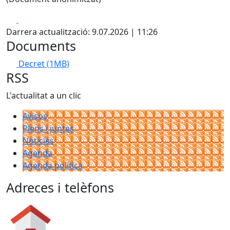
Facebook
X
Darrera actualització: 9.07.2026 | 11:26
Documents
Decret
(1MB)
RSS
L'actualitat a un clic
Avisos
Plens i juntes
Noticies
Agenda
Agenda política
Adreces i telèfons