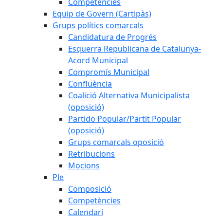
Competències
Equip de Govern (Cartipàs)
Grups polítics comarcals
Candidatura de Progrés
Esquerra Republicana de Catalunya-
Acord Municipal
Compromís Municipal
Confluència
Coalició Alternativa Municipalista
(oposició)
Partido Popular/Partit Popular
(oposició)
Grups comarcals oposició
Retribucions
Mocions
Ple
Composició
Competències
Calendari