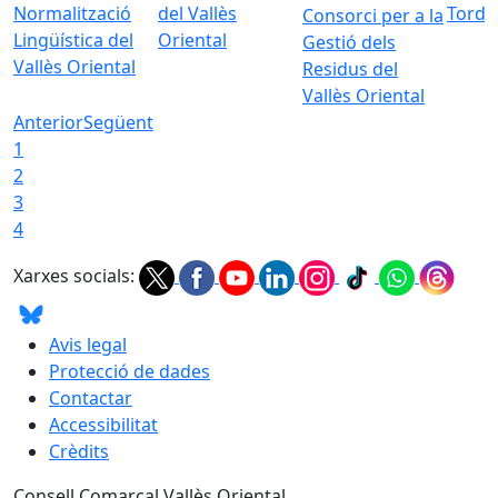
Normalització
del Vallès
Torde
Consorci per a la
Lingüística del
Oriental
Gestió dels
Vallès Oriental
Residus del
Vallès Oriental
Anterior
Següent
1
2
3
4
Xarxes socials:
Avis legal
Protecció de dades
Contactar
Accessibilitat
Crèdits
Consell Comarcal Vallès Oriental