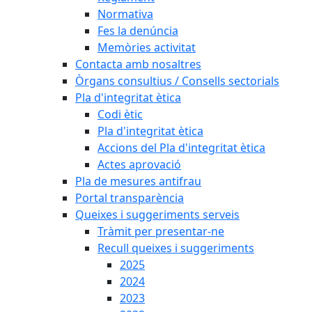
Normativa
Fes la denúncia
Memòries activitat
Contacta amb nosaltres
Òrgans consultius / Consells sectorials
Pla d'integritat ètica
Codi ètic
Pla d'integritat ètica
Accions del Pla d'integritat ètica
Actes aprovació
Pla de mesures antifrau
Portal transparència
Queixes i suggeriments serveis
Tràmit per presentar-ne
Recull queixes i suggeriments
2025
2024
2023