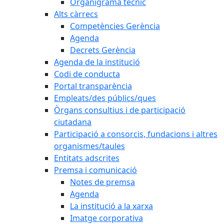
Organigrama tècnic
Alts càrrecs
Competències Gerència
Agenda
Decrets Gerència
Agenda de la institució
Codi de conducta
Portal transparència
Empleats/des públics/ques
Òrgans consultius i de participació
ciutadana
Participació a consorcis, fundacions i altres
organismes/taules
Entitats adscrites
Premsa i comunicació
Notes de premsa
Agenda
La institució a la xarxa
Imatge corporativa