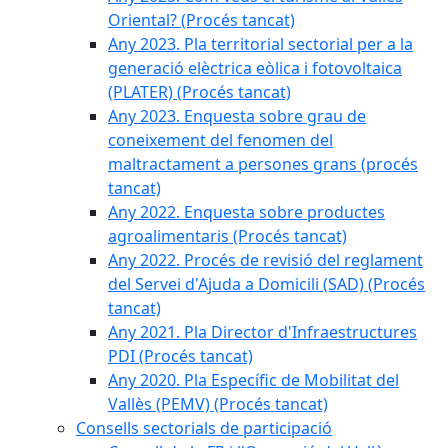
Oriental? (Procés tancat)
Any 2023. Pla territorial sectorial per a la
generació elèctrica eòlica i fotovoltaica
(PLATER) (Procés tancat)
Any 2023. Enquesta sobre grau de
coneixement del fenomen del
maltractament a persones grans (procés
tancat)
Any 2022. Enquesta sobre productes
agroalimentaris (Procés tancat)
Any 2022. Procés de revisió del reglament
del Servei d'Ajuda a Domicili (SAD) (Procés
tancat)
Any 2021. Pla Director d'Infraestructures
PDI (Procés tancat)
Any 2020. Pla Específic de Mobilitat del
Vallès (PEMV) (Procés tancat)
Consells sectorials de participació