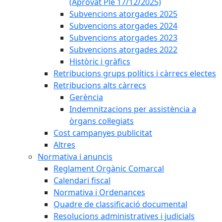
(Aprovat Ple 17/12/2025)
Subvencions atorgades 2025
Subvencions atorgades 2024
Subvencions atorgades 2023
Subvencions atorgades 2022
Històric i gràfics
Retribucions grups polítics i càrrecs electes
Retribucions alts càrrecs
Gerència
Indemnitzacions per assistència a
òrgans col·legiats
Cost campanyes publicitat
Altres
Normativa i anuncis
Reglament Orgànic Comarcal
Calendari fiscal
Normativa i Ordenances
Quadre de classificació documental
Resolucions administratives i judicials