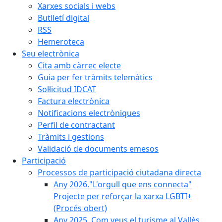
Xarxes socials i webs
Butlletí digital
RSS
Hemeroteca
Seu electrònica
Cita amb càrrec electe
Guia per fer tràmits telemàtics
Sol·licitud IDCAT
Factura electrònica
Notificacions electròniques
Perfil de contractant
Tràmits i gestions
Validació de documents emesos
Participació
Processos de participació ciutadana directa
Any 2026."L'orgull que ens connecta"
Projecte per reforçar la xarxa LGBTI+
(Procés obert)
Any 2025. Com veus el turisme al Vallès