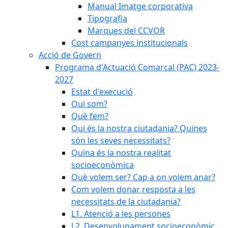
Manual Imatge corporativa
Tipografia
Marques del CCVOR
Cost campanyes institucionals
Acció de Govern
Programa d'Actuació Comarcal (PAC) 2023-
2027
Estat d'execució
Qui som?
Què fem?
Qui és la nostra ciutadania? Quines
són les seves necessitats?
Quina és la nostra realitat
socioeconòmica
Què volem ser? Cap a on volem anar?
Com volem donar resposta a les
necessitats de la ciutadania?
L1. Atenció a les persones
L2. Desenvolupament socioeconòmic