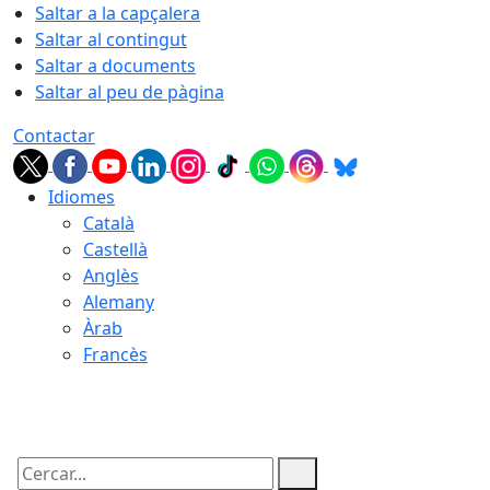
Saltar a la capçalera
Saltar al contingut
Saltar a documents
Saltar al peu de pàgina
Contactar
Idiomes
Català
Castellà
Anglès
Alemany
Àrab
Francès
06.08.2026 | 06:30