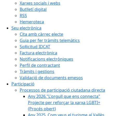
Xarxes socials i webs
Butlletí digital
RSS
Hemeroteca
Seu electrònica
Cita amb càrrec electe
Guia per fer tràmits telemàtics
Sol·licitud IDCAT
Factura electrònica
Notificacions electròniques
Perfil de contractant
Tràmits i gestions
Validació de documents emesos
Participació
Processos de participació ciutadana directa
Any 2026."L'orgull que ens connecta"
Projecte per reforçar la xarxa LGBTI+
(Procés obert)
Any 2025. Com veus el turisme al Vallès