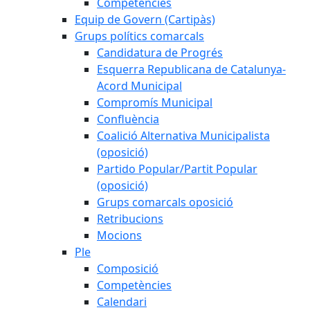
Competències
Equip de Govern (Cartipàs)
Grups polítics comarcals
Candidatura de Progrés
Esquerra Republicana de Catalunya-
Acord Municipal
Compromís Municipal
Confluència
Coalició Alternativa Municipalista
(oposició)
Partido Popular/Partit Popular
(oposició)
Grups comarcals oposició
Retribucions
Mocions
Ple
Composició
Competències
Calendari