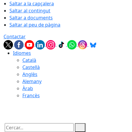
Saltar a la capçalera
Saltar al contingut
Saltar a documents
Saltar al peu de pàgina
Contactar
Idiomes
Català
Castellà
Anglès
Alemany
Àrab
Francès
08.08.2026 | 21:42