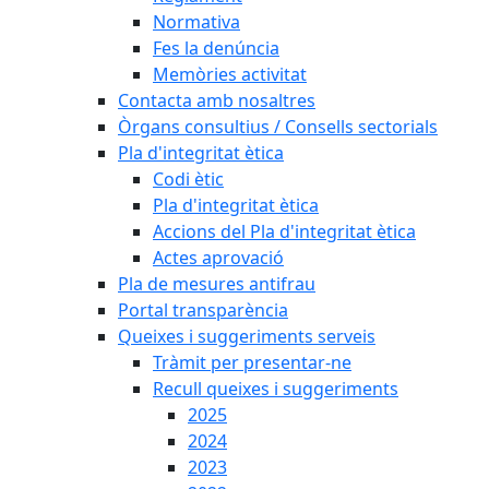
Normativa
Fes la denúncia
Memòries activitat
Contacta amb nosaltres
Òrgans consultius / Consells sectorials
Pla d'integritat ètica
Codi ètic
Pla d'integritat ètica
Accions del Pla d'integritat ètica
Actes aprovació
Pla de mesures antifrau
Portal transparència
Queixes i suggeriments serveis
Tràmit per presentar-ne
Recull queixes i suggeriments
2025
2024
2023