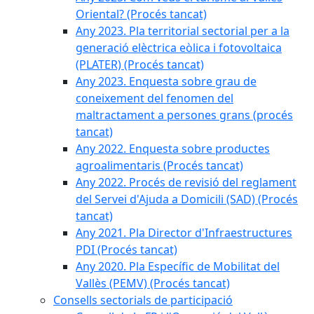
Oriental? (Procés tancat)
Any 2023. Pla territorial sectorial per a la
generació elèctrica eòlica i fotovoltaica
(PLATER) (Procés tancat)
Any 2023. Enquesta sobre grau de
coneixement del fenomen del
maltractament a persones grans (procés
tancat)
Any 2022. Enquesta sobre productes
agroalimentaris (Procés tancat)
Any 2022. Procés de revisió del reglament
del Servei d'Ajuda a Domicili (SAD) (Procés
tancat)
Any 2021. Pla Director d'Infraestructures
PDI (Procés tancat)
Any 2020. Pla Específic de Mobilitat del
Vallès (PEMV) (Procés tancat)
Consells sectorials de participació