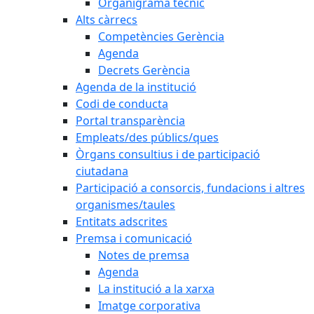
Organigrama tècnic
Alts càrrecs
Competències Gerència
Agenda
Decrets Gerència
Agenda de la institució
Codi de conducta
Portal transparència
Empleats/des públics/ques
Òrgans consultius i de participació
ciutadana
Participació a consorcis, fundacions i altres
organismes/taules
Entitats adscrites
Premsa i comunicació
Notes de premsa
Agenda
La institució a la xarxa
Imatge corporativa