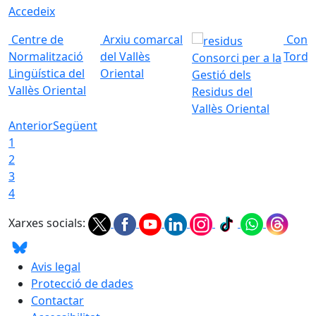
Accedeix
Centre de
Arxiu comarcal
Conso
Normalització
del Vallès
Torde
Consorci per a la
Lingüística del
Oriental
Gestió dels
Vallès Oriental
Residus del
Vallès Oriental
Anterior
Següent
1
2
3
4
Xarxes socials:
Avis legal
Protecció de dades
Contactar