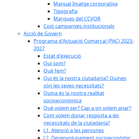
Manual Imatge corporativa
Tipografia
Marques del CCVOR
Cost campanyes institucionals
Acció de Govern
Programa d'Actuació Comarcal (PAC) 2023-
2027
Estat d'execució
Qui som?
Què fem?
Qui és la nostra ciutadania? Quines
són les seves necessitats?
Quina és la nostra realitat
socioeconòmica
Què volem ser? Cap a on volem anar?
Com volem donar resposta a les
necessitats de la ciutadania?
L1. Atenció a les persones
L2. Desenvolupament socioeconòmic