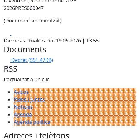
Divendres, 6 de febrer de 2026
2026PRES000047
(Document anonimitzat)
Facebook
X
Darrera actualització: 19.05.2026 | 13:55
Documents
Decret
(551.47KB)
RSS
L'actualitat a un clic
Avisos
Plens i juntes
Noticies
Agenda
Agenda política
Adreces i telèfons