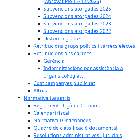
(Aprovat Ple 17/12/2025)
Subvencions atorgades 2025
Subvencions atorgades 2024
Subvencions atorgades 2023
Subvencions atorgades 2022
Històric i gràfics
Retribucions grups polítics i càrrecs electes
Retribucions alts càrrecs
Gerència
Indemnitzacions per assistència a
òrgans col·legiats
Cost campanyes publicitat
Altres
Normativa i anuncis
Reglament Orgànic Comarcal
Calendari fiscal
Normativa i Ordenances
Quadre de classificació documental
Resolucions administratives i judicials