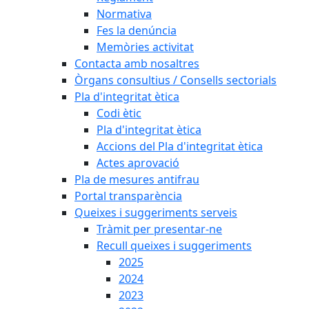
Normativa
Fes la denúncia
Memòries activitat
Contacta amb nosaltres
Òrgans consultius / Consells sectorials
Pla d'integritat ètica
Codi ètic
Pla d'integritat ètica
Accions del Pla d'integritat ètica
Actes aprovació
Pla de mesures antifrau
Portal transparència
Queixes i suggeriments serveis
Tràmit per presentar-ne
Recull queixes i suggeriments
2025
2024
2023