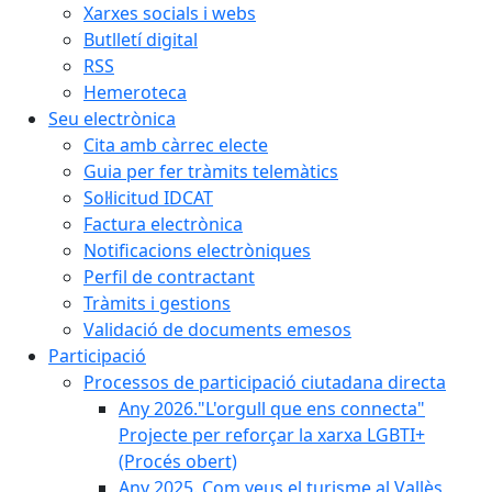
Xarxes socials i webs
Butlletí digital
RSS
Hemeroteca
Seu electrònica
Cita amb càrrec electe
Guia per fer tràmits telemàtics
Sol·licitud IDCAT
Factura electrònica
Notificacions electròniques
Perfil de contractant
Tràmits i gestions
Validació de documents emesos
Participació
Processos de participació ciutadana directa
Any 2026."L'orgull que ens connecta"
Projecte per reforçar la xarxa LGBTI+
(Procés obert)
Any 2025. Com veus el turisme al Vallès