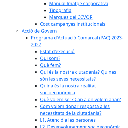
Manual Imatge corporativa
Tipografia
Marques del CCVOR
Cost campanyes institucionals
Acció de Govern
Programa d'Actuació Comarcal (PAC) 2023-
2027
Estat d'execució
Qui som?
Què fem?
Qui és la nostra ciutadania? Quines
són les seves necessitats?
Quina és la nostra realitat
socioeconòmica
Què volem ser? Cap a on volem anar?
Com volem donar resposta a les
necessitats de la ciutadania?
L1. Atenció a les persones
L2. Desenvolupament socioeconòmic