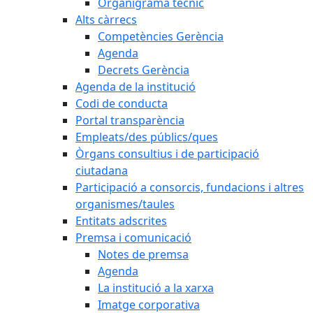
Organigrama tècnic
Alts càrrecs
Competències Gerència
Agenda
Decrets Gerència
Agenda de la institució
Codi de conducta
Portal transparència
Empleats/des públics/ques
Òrgans consultius i de participació
ciutadana
Participació a consorcis, fundacions i altres
organismes/taules
Entitats adscrites
Premsa i comunicació
Notes de premsa
Agenda
La institució a la xarxa
Imatge corporativa