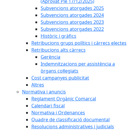
(Aprovat Ple 17/12/2025)
Subvencions atorgades 2025
Subvencions atorgades 2024
Subvencions atorgades 2023
Subvencions atorgades 2022
Històric i gràfics
Retribucions grups polítics i càrrecs electes
Retribucions alts càrrecs
Gerència
Indemnitzacions per assistència a
òrgans col·legiats
Cost campanyes publicitat
Altres
Normativa i anuncis
Reglament Orgànic Comarcal
Calendari fiscal
Normativa i Ordenances
Quadre de classificació documental
Resolucions administratives i judicials