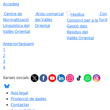
Accedeix
Centre de
Arxiu comarcal
Conso
Normalització
del Vallès
Torde
Consorci per a la
Lingüística del
Oriental
Gestió dels
Vallès Oriental
Residus del
Vallès Oriental
Anterior
Següent
1
2
3
4
Xarxes socials:
Avis legal
Protecció de dades
Contactar