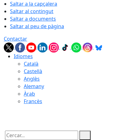
Saltar a la capçalera
Saltar al contingut
Saltar a documents
Saltar al peu de pàgina
Contactar
Idiomes
Català
Castellà
Anglès
Alemany
Àrab
Francès
08.08.2026 | 09:12