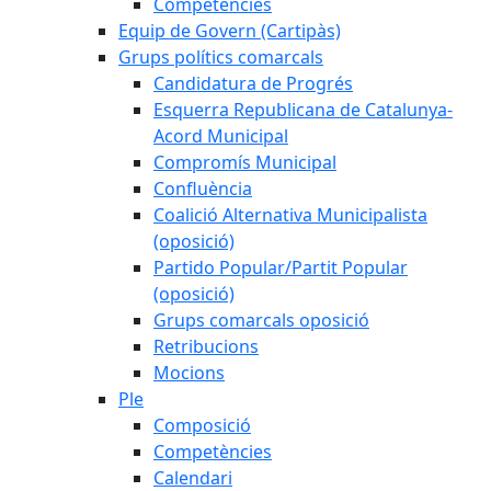
Competències
Equip de Govern (Cartipàs)
Grups polítics comarcals
Candidatura de Progrés
Esquerra Republicana de Catalunya-
Acord Municipal
Compromís Municipal
Confluència
Coalició Alternativa Municipalista
(oposició)
Partido Popular/Partit Popular
(oposició)
Grups comarcals oposició
Retribucions
Mocions
Ple
Composició
Competències
Calendari