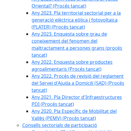
Oriental? (Procés tancat)
Any 2023. Pla territorial sectorial per a la
generació elèctrica eòlica i fotovoltaica
(PLATER) (Procés tancat)
Any 2023. Enquesta sobre grau de
coneixement del fenomen del
maltractament a persones grans (procés
tancat)
Any 2022. Enquesta sobre productes
agroalimentaris (Procés tancat)
Any 2022. Procés de revisió del reglament
del Servei d'Ajuda a Domicili (SAD) (Procés
tancat)
Any 2021. Pla Director d'Infraestructures
PDI (Procés tancat)
Any 2020. Pla Específic de Mobilitat del
Vallès (PEMV) (Procés tancat)
Consells sectorials de participació