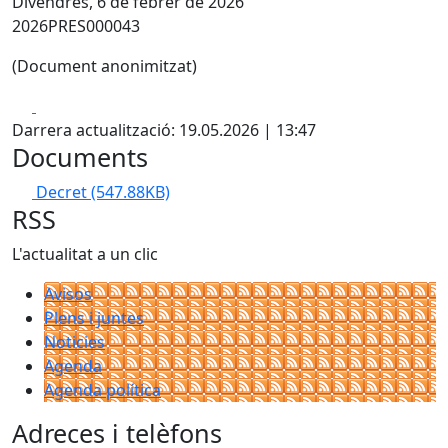
Divendres, 6 de febrer de 2026
2026PRES000043
(Document anonimitzat)
Facebook
X
Darrera actualització: 19.05.2026 | 13:47
Documents
Decret
(547.88KB)
RSS
L'actualitat a un clic
Avisos
Plens i juntes
Noticies
Agenda
Agenda política
Adreces i telèfons