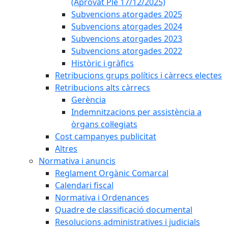
(Aprovat Ple 17/12/2025)
Subvencions atorgades 2025
Subvencions atorgades 2024
Subvencions atorgades 2023
Subvencions atorgades 2022
Històric i gràfics
Retribucions grups polítics i càrrecs electes
Retribucions alts càrrecs
Gerència
Indemnitzacions per assistència a
òrgans col·legiats
Cost campanyes publicitat
Altres
Normativa i anuncis
Reglament Orgànic Comarcal
Calendari fiscal
Normativa i Ordenances
Quadre de classificació documental
Resolucions administratives i judicials