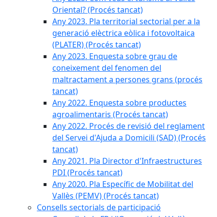
Oriental? (Procés tancat)
Any 2023. Pla territorial sectorial per a la
generació elèctrica eòlica i fotovoltaica
(PLATER) (Procés tancat)
Any 2023. Enquesta sobre grau de
coneixement del fenomen del
maltractament a persones grans (procés
tancat)
Any 2022. Enquesta sobre productes
agroalimentaris (Procés tancat)
Any 2022. Procés de revisió del reglament
del Servei d'Ajuda a Domicili (SAD) (Procés
tancat)
Any 2021. Pla Director d'Infraestructures
PDI (Procés tancat)
Any 2020. Pla Específic de Mobilitat del
Vallès (PEMV) (Procés tancat)
Consells sectorials de participació