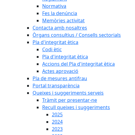
Normativa
Fes la denúncia
Memòries activitat
Contacta amb nosaltres
Òrgans consultius / Consells sectorials
Pla d'integritat ètica
Codi ètic
Pla d'integritat ètica
Accions del Pla d'integritat ètica
Actes aprovació
Pla de mesures antifrau
Portal transparència
Queixes i suggeriments serveis
Tràmit per presentar-ne
Recull queixes i suggeriments
2025
2024
2023