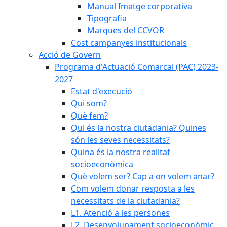
Manual Imatge corporativa
Tipografia
Marques del CCVOR
Cost campanyes institucionals
Acció de Govern
Programa d'Actuació Comarcal (PAC) 2023-
2027
Estat d'execució
Qui som?
Què fem?
Qui és la nostra ciutadania? Quines
són les seves necessitats?
Quina és la nostra realitat
socioeconòmica
Què volem ser? Cap a on volem anar?
Com volem donar resposta a les
necessitats de la ciutadania?
L1. Atenció a les persones
L2. Desenvolupament socioeconòmic