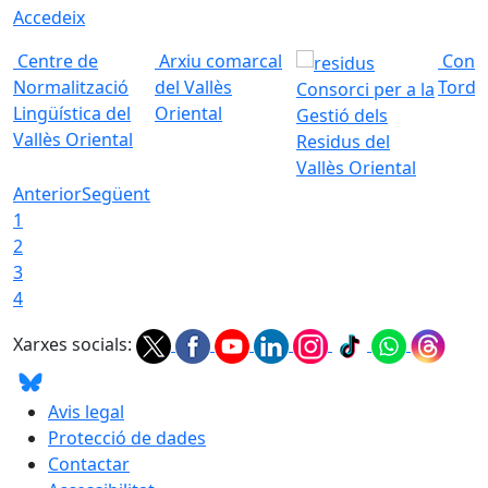
Accedeix
Centre de
Arxiu comarcal
Conso
Normalització
del Vallès
Torde
Consorci per a la
Lingüística del
Oriental
Gestió dels
Vallès Oriental
Residus del
Vallès Oriental
Anterior
Següent
1
2
3
4
Xarxes socials:
Avis legal
Protecció de dades
Contactar