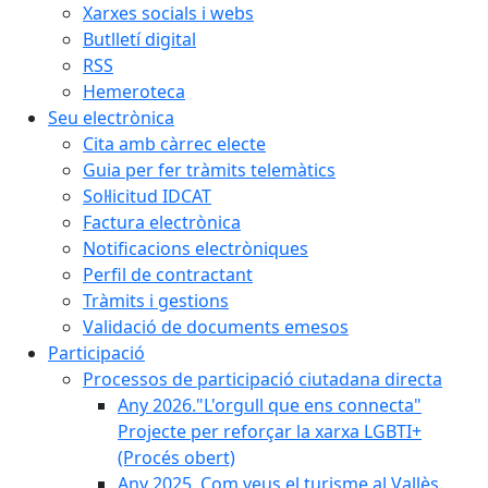
Xarxes socials i webs
Butlletí digital
RSS
Hemeroteca
Seu electrònica
Cita amb càrrec electe
Guia per fer tràmits telemàtics
Sol·licitud IDCAT
Factura electrònica
Notificacions electròniques
Perfil de contractant
Tràmits i gestions
Validació de documents emesos
Participació
Processos de participació ciutadana directa
Any 2026."L'orgull que ens connecta"
Projecte per reforçar la xarxa LGBTI+
(Procés obert)
Any 2025. Com veus el turisme al Vallès