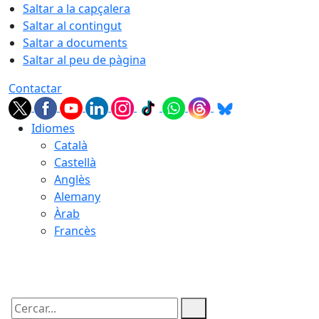
Saltar a la capçalera
Saltar al contingut
Saltar a documents
Saltar al peu de pàgina
Contactar
Idiomes
Català
Castellà
Anglès
Alemany
Àrab
Francès
09.08.2026 | 05:32