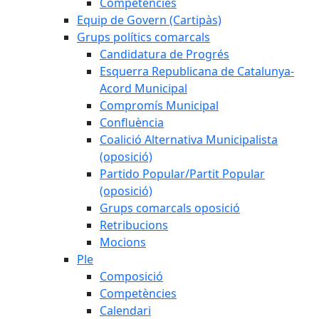
Competències
Equip de Govern (Cartipàs)
Grups polítics comarcals
Candidatura de Progrés
Esquerra Republicana de Catalunya-
Acord Municipal
Compromís Municipal
Confluència
Coalició Alternativa Municipalista
(oposició)
Partido Popular/Partit Popular
(oposició)
Grups comarcals oposició
Retribucions
Mocions
Ple
Composició
Competències
Calendari