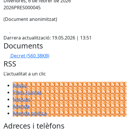
Divendres, 6 de febrer de 2026
2026PRES000045
(Document anonimitzat)
Facebook
X
Darrera actualització: 19.05.2026 | 13:51
Documents
Decret
(560.38KB)
RSS
L'actualitat a un clic
Avisos
Plens i juntes
Noticies
Agenda
Agenda política
Adreces i telèfons