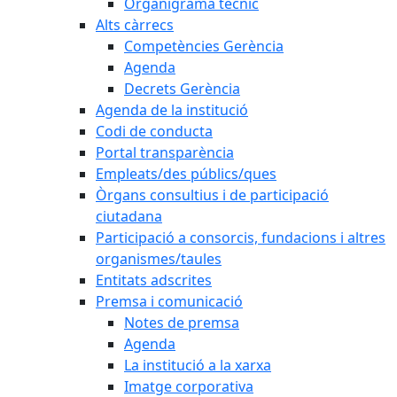
Organigrama tècnic
Alts càrrecs
Competències Gerència
Agenda
Decrets Gerència
Agenda de la institució
Codi de conducta
Portal transparència
Empleats/des públics/ques
Òrgans consultius i de participació
ciutadana
Participació a consorcis, fundacions i altres
organismes/taules
Entitats adscrites
Premsa i comunicació
Notes de premsa
Agenda
La institució a la xarxa
Imatge corporativa