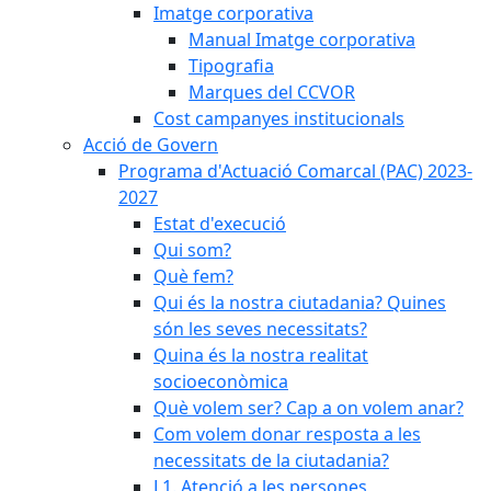
Imatge corporativa
Manual Imatge corporativa
Tipografia
Marques del CCVOR
Cost campanyes institucionals
Acció de Govern
Programa d'Actuació Comarcal (PAC) 2023-
2027
Estat d'execució
Qui som?
Què fem?
Qui és la nostra ciutadania? Quines
són les seves necessitats?
Quina és la nostra realitat
socioeconòmica
Què volem ser? Cap a on volem anar?
Com volem donar resposta a les
necessitats de la ciutadania?
L1. Atenció a les persones