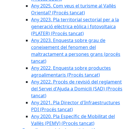
Any 2025. Com veus el turisme al Vallès
Oriental? (Procés tancat)
Any 2023. Pla territorial sectorial per a la
generació elèctrica eòlica i fotovoltaica
(PLATER) (Procés tancat)
Any 2023. Enquesta sobre grau de
coneixement del fenomen del
maltractament a persones grans (procés
tancat)
Any 2022. Enquesta sobre productes
agroalimentaris (Procés tancat)
Any 2022. Procés de revisió del reglament
del Servei d'Ajuda a Domicili (SAD) (Procés
tancat)
Any 2021. Pla Director d'Infraestructures
PDI (Procés tancat)
Any 2020. Pla Específic de Mobilitat del
Vallès (PEMV) (Procés tancat)