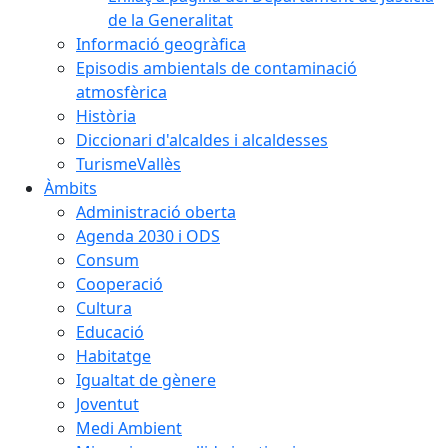
de la Generalitat
Informació geogràfica
Episodis ambientals de contaminació
atmosfèrica
Història
Diccionari d'alcaldes i alcaldesses
TurismeVallès
Àmbits
Administració oberta
Agenda 2030 i ODS
Consum
Cooperació
Cultura
Educació
Habitatge
Igualtat de gènere
Joventut
Medi Ambient