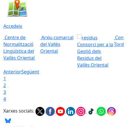
Accedeix
Centre de
Arxiu comarcal
Conso
Normalització
del Vallès
Torde
Consorci per a la
Lingüística del
Oriental
Gestió dels
Vallès Oriental
Residus del
Vallès Oriental
Anterior
Següent
1
2
3
4
Xarxes socials: