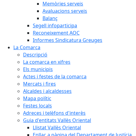
Memòries serveis
Avaluacions serveis
Balanç
Segell infoparticipa
Reconeixement AOC
Informes Sindicatura Greuges
La Comarca
Descripció
La comarca en xifres
Els municipis
Actes i festes de la comarca
Mercats i fires
Alcaldes i alcaldesses
Mapa polític
Festes locals
Adreces i telèfons d'interès
Guia d'entitats Vallès Oriental
Llistat Vallès Oriental
Enllaç a pàgina del Departament de Justícia