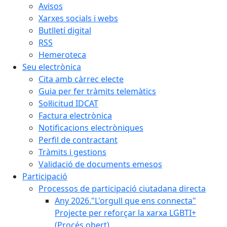
Avisos
Xarxes socials i webs
Butlletí digital
RSS
Hemeroteca
Seu electrònica
Cita amb càrrec electe
Guia per fer tràmits telemàtics
Sol·licitud IDCAT
Factura electrònica
Notificacions electròniques
Perfil de contractant
Tràmits i gestions
Validació de documents emesos
Participació
Processos de participació ciutadana directa
Any 2026."L'orgull que ens connecta"
Projecte per reforçar la xarxa LGBTI+
(Procés obert)