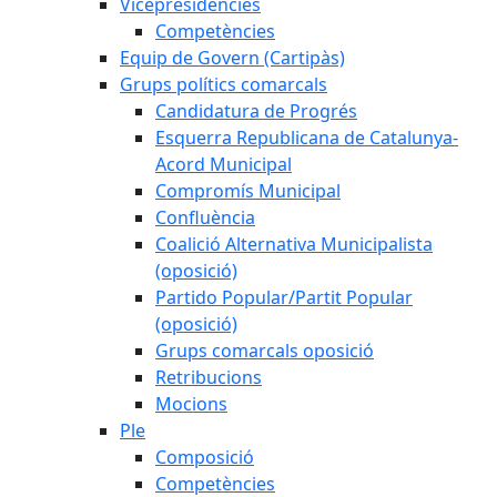
Vicepresidències
Competències
Equip de Govern (Cartipàs)
Grups polítics comarcals
Candidatura de Progrés
Esquerra Republicana de Catalunya-
Acord Municipal
Compromís Municipal
Confluència
Coalició Alternativa Municipalista
(oposició)
Partido Popular/Partit Popular
(oposició)
Grups comarcals oposició
Retribucions
Mocions
Ple
Composició
Competències