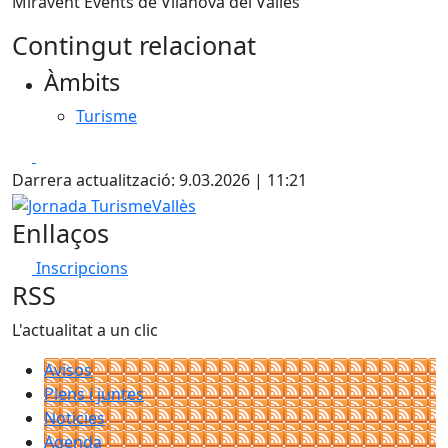
Miravent Events de Vilanova del Vallès
Contingut relacionat
Àmbits
Turisme
Facebook
X
Darrera actualització: 9.03.2026 | 11:21
Jornada TurismeVallès
Enllaços
Inscripcions
RSS
L'actualitat a un clic
Avisos
Plens i juntes
Noticies
Agenda