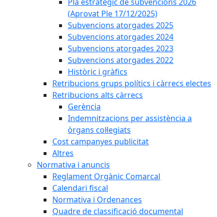
Pla estratègic de subvencions 2026
(Aprovat Ple 17/12/2025)
Subvencions atorgades 2025
Subvencions atorgades 2024
Subvencions atorgades 2023
Subvencions atorgades 2022
Històric i gràfics
Retribucions grups polítics i càrrecs electes
Retribucions alts càrrecs
Gerència
Indemnitzacions per assistència a
òrgans col·legiats
Cost campanyes publicitat
Altres
Normativa i anuncis
Reglament Orgànic Comarcal
Calendari fiscal
Normativa i Ordenances
Quadre de classificació documental