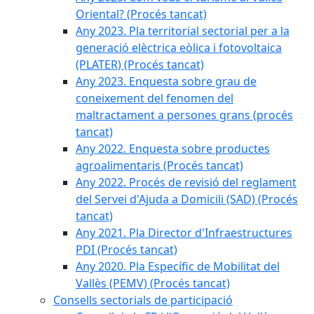
Oriental? (Procés tancat)
Any 2023. Pla territorial sectorial per a la
generació elèctrica eòlica i fotovoltaica
(PLATER) (Procés tancat)
Any 2023. Enquesta sobre grau de
coneixement del fenomen del
maltractament a persones grans (procés
tancat)
Any 2022. Enquesta sobre productes
agroalimentaris (Procés tancat)
Any 2022. Procés de revisió del reglament
del Servei d'Ajuda a Domicili (SAD) (Procés
tancat)
Any 2021. Pla Director d'Infraestructures
PDI (Procés tancat)
Any 2020. Pla Específic de Mobilitat del
Vallès (PEMV) (Procés tancat)
Consells sectorials de participació