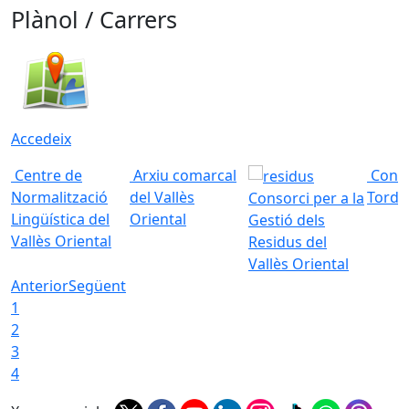
Plànol / Carrers
Accedeix
Centre de
Arxiu comarcal
Conso
Normalització
del Vallès
Torde
Consorci per a la
Lingüística del
Oriental
Gestió dels
Vallès Oriental
Residus del
Vallès Oriental
Anterior
Següent
1
2
3
4