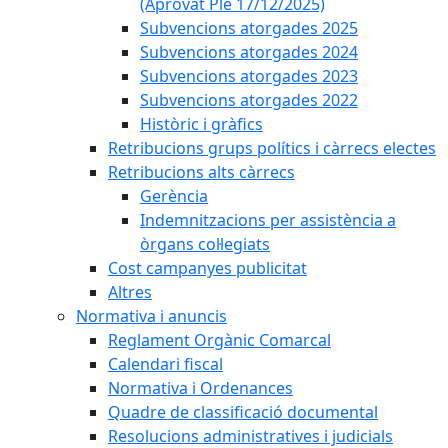
(Aprovat Ple 17/12/2025)
Subvencions atorgades 2025
Subvencions atorgades 2024
Subvencions atorgades 2023
Subvencions atorgades 2022
Històric i gràfics
Retribucions grups polítics i càrrecs electes
Retribucions alts càrrecs
Gerència
Indemnitzacions per assistència a
òrgans col·legiats
Cost campanyes publicitat
Altres
Normativa i anuncis
Reglament Orgànic Comarcal
Calendari fiscal
Normativa i Ordenances
Quadre de classificació documental
Resolucions administratives i judicials