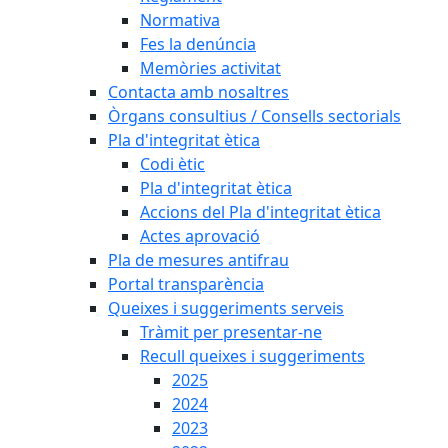
Normativa
Fes la denúncia
Memòries activitat
Contacta amb nosaltres
Òrgans consultius / Consells sectorials
Pla d'integritat ètica
Codi ètic
Pla d'integritat ètica
Accions del Pla d'integritat ètica
Actes aprovació
Pla de mesures antifrau
Portal transparència
Queixes i suggeriments serveis
Tràmit per presentar-ne
Recull queixes i suggeriments
2025
2024
2023