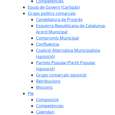
Competències
Equip de Govern (Cartipàs)
Grups polítics comarcals
Candidatura de Progrés
Esquerra Republicana de Catalunya-
Acord Municipal
Compromís Municipal
Confluència
Coalició Alternativa Municipalista
(oposició)
Partido Popular/Partit Popular
(oposició)
Grups comarcals oposició
Retribucions
Mocions
Ple
Composició
Competències
Calendari