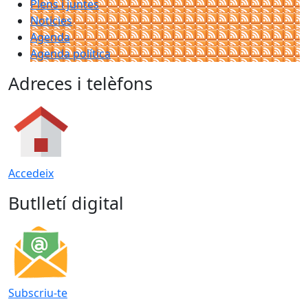
Plens i juntes
Noticies
Agenda
Agenda política
Adreces i telèfons
Accedeix
Butlletí digital
Subscriu-te