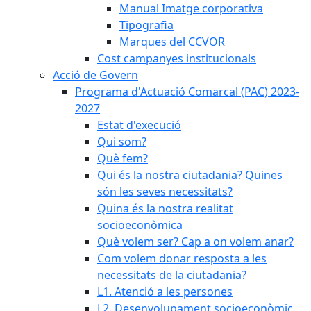
Manual Imatge corporativa
Tipografia
Marques del CCVOR
Cost campanyes institucionals
Acció de Govern
Programa d'Actuació Comarcal (PAC) 2023-
2027
Estat d'execució
Qui som?
Què fem?
Qui és la nostra ciutadania? Quines
són les seves necessitats?
Quina és la nostra realitat
socioeconòmica
Què volem ser? Cap a on volem anar?
Com volem donar resposta a les
necessitats de la ciutadania?
L1. Atenció a les persones
L2. Desenvolupament socioeconòmic