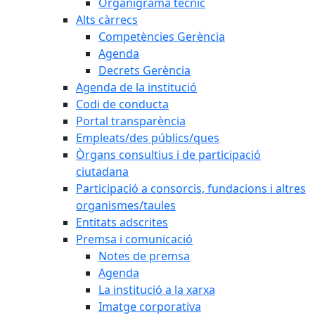
Organigrama tècnic
Alts càrrecs
Competències Gerència
Agenda
Decrets Gerència
Agenda de la institució
Codi de conducta
Portal transparència
Empleats/des públics/ques
Òrgans consultius i de participació
ciutadana
Participació a consorcis, fundacions i altres
organismes/taules
Entitats adscrites
Premsa i comunicació
Notes de premsa
Agenda
La institució a la xarxa
Imatge corporativa