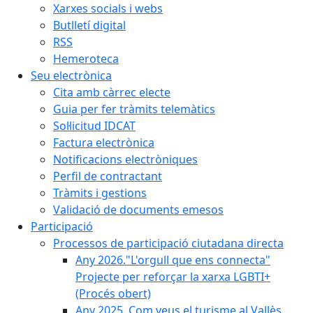
Xarxes socials i webs
Butlletí digital
RSS
Hemeroteca
Seu electrònica
Cita amb càrrec electe
Guia per fer tràmits telemàtics
Sol·licitud IDCAT
Factura electrònica
Notificacions electròniques
Perfil de contractant
Tràmits i gestions
Validació de documents emesos
Participació
Processos de participació ciutadana directa
Any 2026."L'orgull que ens connecta"
Projecte per reforçar la xarxa LGBTI+
(Procés obert)
Any 2025. Com veus el turisme al Vallès