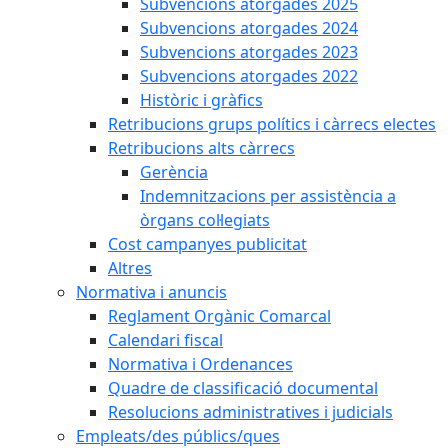
Subvencions atorgades 2025
Subvencions atorgades 2024
Subvencions atorgades 2023
Subvencions atorgades 2022
Històric i gràfics
Retribucions grups polítics i càrrecs electes
Retribucions alts càrrecs
Gerència
Indemnitzacions per assistència a
òrgans col·legiats
Cost campanyes publicitat
Altres
Normativa i anuncis
Reglament Orgànic Comarcal
Calendari fiscal
Normativa i Ordenances
Quadre de classificació documental
Resolucions administratives i judicials
Empleats/des públics/ques