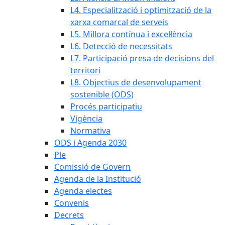
L4. Especialització i optimització de la
xarxa comarcal de serveis
L5. Millora contínua i excel·lència
L6. Detecció de necessitats
L7. Participació presa de decisions del
territori
L8. Objectius de desenvolupament
sostenible (ODS)
Procés participatiu
Vigència
Normativa
ODS i Agenda 2030
Ple
Comissió de Govern
Agenda de la Institució
Agenda electes
Convenis
Decrets