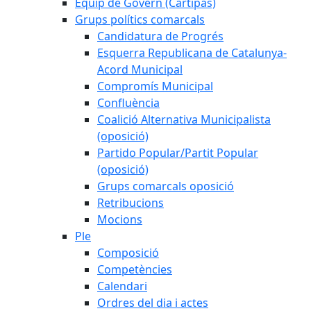
Equip de Govern (Cartipàs)
Grups polítics comarcals
Candidatura de Progrés
Esquerra Republicana de Catalunya-
Acord Municipal
Compromís Municipal
Confluència
Coalició Alternativa Municipalista
(oposició)
Partido Popular/Partit Popular
(oposició)
Grups comarcals oposició
Retribucions
Mocions
Ple
Composició
Competències
Calendari
Ordres del dia i actes