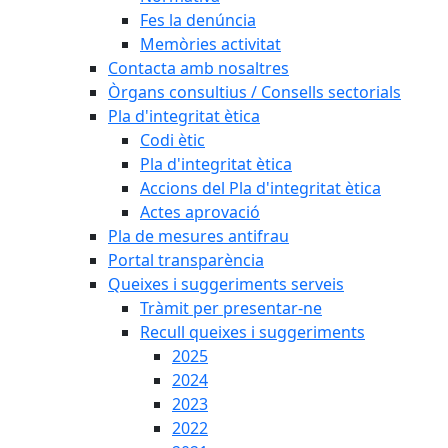
Fes la denúncia
Memòries activitat
Contacta amb nosaltres
Òrgans consultius / Consells sectorials
Pla d'integritat ètica
Codi ètic
Pla d'integritat ètica
Accions del Pla d'integritat ètica
Actes aprovació
Pla de mesures antifrau
Portal transparència
Queixes i suggeriments serveis
Tràmit per presentar-ne
Recull queixes i suggeriments
2025
2024
2023
2022