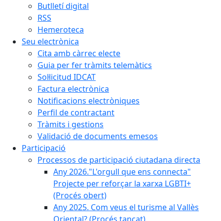
Butlletí digital
RSS
Hemeroteca
Seu electrònica
Cita amb càrrec electe
Guia per fer tràmits telemàtics
Sol·licitud IDCAT
Factura electrònica
Notificacions electròniques
Perfil de contractant
Tràmits i gestions
Validació de documents emesos
Participació
Processos de participació ciutadana directa
Any 2026."L'orgull que ens connecta"
Projecte per reforçar la xarxa LGBTI+
(Procés obert)
Any 2025. Com veus el turisme al Vallès
Oriental? (Procés tancat)