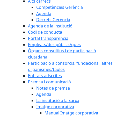
Alts càrrecs
Competències Gerència
Agenda
Decrets Gerència
Agenda de la institució
Codi de conducta
Portal transparència
Empleats/des públics/ques
Òrgans consultius i de participació
ciutadana
Participació a consorcis, fundacions i altres
organismes/taules
Entitats adscrites
Premsa i comunicació
Notes de premsa
Agenda
La institució a la xarxa
Imatge corporativa
Manual Imatge corporativa