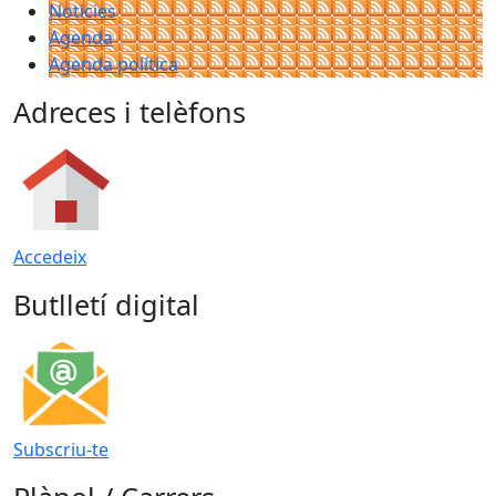
Noticies
Agenda
Agenda política
Adreces i telèfons
Accedeix
Butlletí digital
Subscriu-te