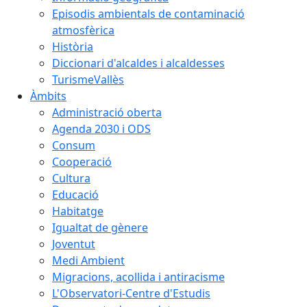
Episodis ambientals de contaminació
atmosfèrica
Història
Diccionari d'alcaldes i alcaldesses
TurismeVallès
Àmbits
Administració oberta
Agenda 2030 i ODS
Consum
Cooperació
Cultura
Educació
Habitatge
Igualtat de gènere
Joventut
Medi Ambient
Migracions, acollida i antiracisme
L'Observatori-Centre d'Estudis