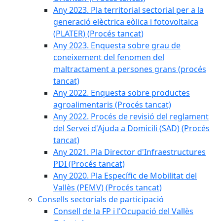
Any 2023. Pla territorial sectorial per a la
generació elèctrica eòlica i fotovoltaica
(PLATER) (Procés tancat)
Any 2023. Enquesta sobre grau de
coneixement del fenomen del
maltractament a persones grans (procés
tancat)
Any 2022. Enquesta sobre productes
agroalimentaris (Procés tancat)
Any 2022. Procés de revisió del reglament
del Servei d'Ajuda a Domicili (SAD) (Procés
tancat)
Any 2021. Pla Director d'Infraestructures
PDI (Procés tancat)
Any 2020. Pla Específic de Mobilitat del
Vallès (PEMV) (Procés tancat)
Consells sectorials de participació
Consell de la FP i l'Ocupació del Vallès