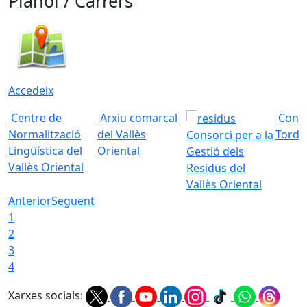
Plànol / Carrers
Accedeix
Centre de
Arxiu comarcal
Conso
Normalització
del Vallès
Torde
Consorci per a la
Lingüística del
Oriental
Gestió dels
Vallès Oriental
Residus del
Vallès Oriental
Anterior
Següent
1
2
3
4
Xarxes socials: