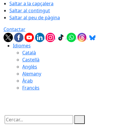
Saltar a la capçalera
Saltar al contingut
Saltar al peu de pàgina
Contactar
Idiomes
Català
Castellà
Anglès
Alemany
Àrab
Francès
07.08.2026 | 14:43
Cercar: