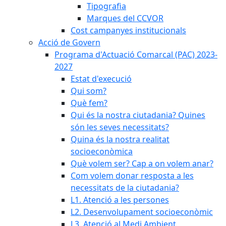
Tipografia
Marques del CCVOR
Cost campanyes institucionals
Acció de Govern
Programa d'Actuació Comarcal (PAC) 2023-
2027
Estat d'execució
Qui som?
Què fem?
Qui és la nostra ciutadania? Quines
són les seves necessitats?
Quina és la nostra realitat
socioeconòmica
Què volem ser? Cap a on volem anar?
Com volem donar resposta a les
necessitats de la ciutadania?
L1. Atenció a les persones
L2. Desenvolupament socioeconòmic
L3. Atenció al Medi Ambient