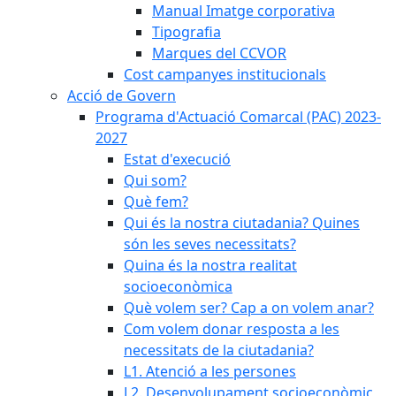
Manual Imatge corporativa
Tipografia
Marques del CCVOR
Cost campanyes institucionals
Acció de Govern
Programa d'Actuació Comarcal (PAC) 2023-
2027
Estat d'execució
Qui som?
Què fem?
Qui és la nostra ciutadania? Quines
són les seves necessitats?
Quina és la nostra realitat
socioeconòmica
Què volem ser? Cap a on volem anar?
Com volem donar resposta a les
necessitats de la ciutadania?
L1. Atenció a les persones
L2. Desenvolupament socioeconòmic