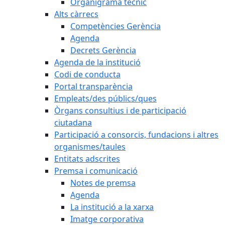
Organigrama tècnic
Alts càrrecs
Competències Gerència
Agenda
Decrets Gerència
Agenda de la institució
Codi de conducta
Portal transparència
Empleats/des públics/ques
Òrgans consultius i de participació
ciutadana
Participació a consorcis, fundacions i altres
organismes/taules
Entitats adscrites
Premsa i comunicació
Notes de premsa
Agenda
La institució a la xarxa
Imatge corporativa