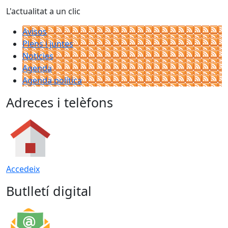
L'actualitat a un clic
Avisos
Plens i juntes
Noticies
Agenda
Agenda política
Adreces i telèfons
Accedeix
Butlletí digital