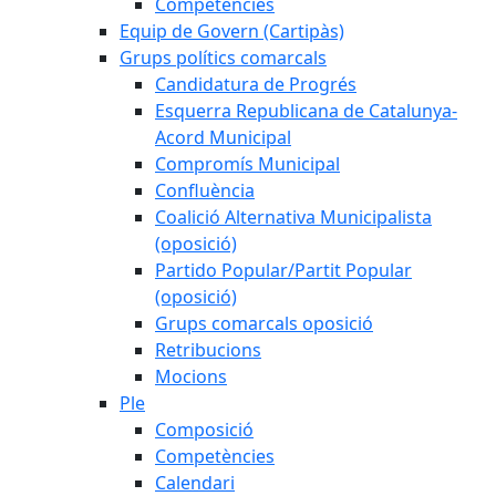
Competències
Equip de Govern (Cartipàs)
Grups polítics comarcals
Candidatura de Progrés
Esquerra Republicana de Catalunya-
Acord Municipal
Compromís Municipal
Confluència
Coalició Alternativa Municipalista
(oposició)
Partido Popular/Partit Popular
(oposició)
Grups comarcals oposició
Retribucions
Mocions
Ple
Composició
Competències
Calendari