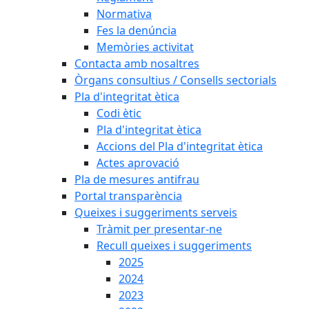
Normativa
Fes la denúncia
Memòries activitat
Contacta amb nosaltres
Òrgans consultius / Consells sectorials
Pla d'integritat ètica
Codi ètic
Pla d'integritat ètica
Accions del Pla d'integritat ètica
Actes aprovació
Pla de mesures antifrau
Portal transparència
Queixes i suggeriments serveis
Tràmit per presentar-ne
Recull queixes i suggeriments
2025
2024
2023