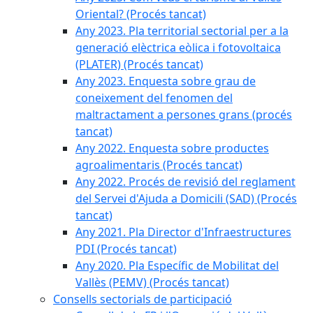
Oriental? (Procés tancat)
Any 2023. Pla territorial sectorial per a la
generació elèctrica eòlica i fotovoltaica
(PLATER) (Procés tancat)
Any 2023. Enquesta sobre grau de
coneixement del fenomen del
maltractament a persones grans (procés
tancat)
Any 2022. Enquesta sobre productes
agroalimentaris (Procés tancat)
Any 2022. Procés de revisió del reglament
del Servei d'Ajuda a Domicili (SAD) (Procés
tancat)
Any 2021. Pla Director d'Infraestructures
PDI (Procés tancat)
Any 2020. Pla Específic de Mobilitat del
Vallès (PEMV) (Procés tancat)
Consells sectorials de participació