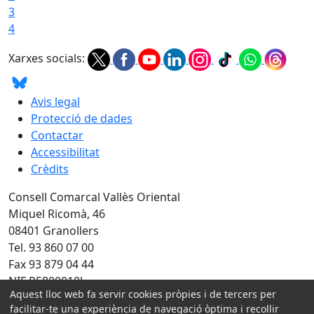
3
4
Xarxes socials:
Avis legal
Protecció de dades
Contactar
Accessibilitat
Crèdits
Consell Comarcal Vallès Oriental
Miquel Ricomà, 46
08401 Granollers
Tel. 93 860 07 00
Fax 93 879 04 44
NIF P5800010J
Aquest lloc web fa servir cookies pròpies i de tercers per
Amb la col·laboració de:
facilitar-te una experiència de navegació òptima i recollir