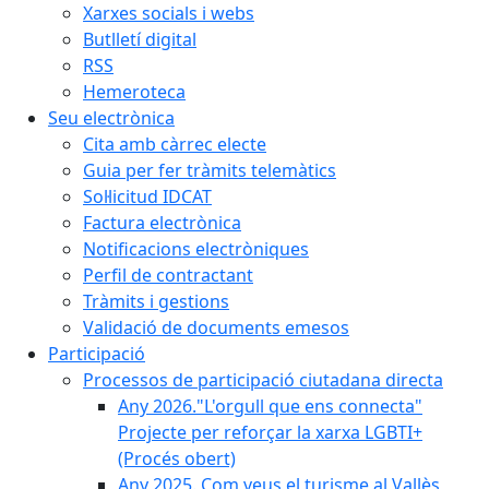
Xarxes socials i webs
Butlletí digital
RSS
Hemeroteca
Seu electrònica
Cita amb càrrec electe
Guia per fer tràmits telemàtics
Sol·licitud IDCAT
Factura electrònica
Notificacions electròniques
Perfil de contractant
Tràmits i gestions
Validació de documents emesos
Participació
Processos de participació ciutadana directa
Any 2026."L'orgull que ens connecta"
Projecte per reforçar la xarxa LGBTI+
(Procés obert)
Any 2025. Com veus el turisme al Vallès