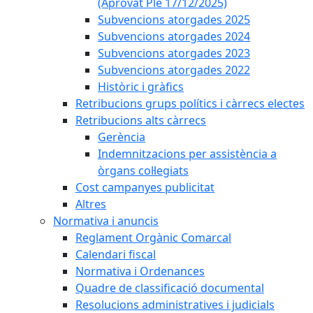
(Aprovat Ple 17/12/2025)
Subvencions atorgades 2025
Subvencions atorgades 2024
Subvencions atorgades 2023
Subvencions atorgades 2022
Històric i gràfics
Retribucions grups polítics i càrrecs electes
Retribucions alts càrrecs
Gerència
Indemnitzacions per assistència a
òrgans col·legiats
Cost campanyes publicitat
Altres
Normativa i anuncis
Reglament Orgànic Comarcal
Calendari fiscal
Normativa i Ordenances
Quadre de classificació documental
Resolucions administratives i judicials