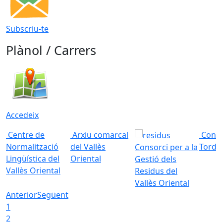
Subscriu-te
Plànol / Carrers
Accedeix
Centre de
Arxiu comarcal
Conso
Normalització
del Vallès
Torde
Consorci per a la
Lingüística del
Oriental
Gestió dels
Vallès Oriental
Residus del
Vallès Oriental
Anterior
Següent
1
2