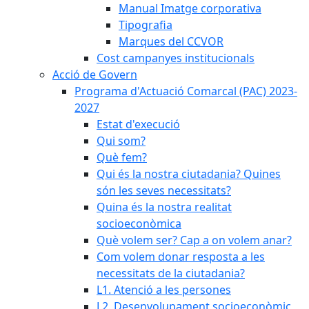
Manual Imatge corporativa
Tipografia
Marques del CCVOR
Cost campanyes institucionals
Acció de Govern
Programa d'Actuació Comarcal (PAC) 2023-
2027
Estat d'execució
Qui som?
Què fem?
Qui és la nostra ciutadania? Quines
són les seves necessitats?
Quina és la nostra realitat
socioeconòmica
Què volem ser? Cap a on volem anar?
Com volem donar resposta a les
necessitats de la ciutadania?
L1. Atenció a les persones
L2. Desenvolupament socioeconòmic