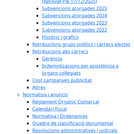
(Aprovat Ple 17/12/2025)
Subvencions atorgades 2025
Subvencions atorgades 2024
Subvencions atorgades 2023
Subvencions atorgades 2022
Històric i gràfics
Retribucions grups polítics i càrrecs electes
Retribucions alts càrrecs
Gerència
Indemnitzacions per assistència a
òrgans col·legiats
Cost campanyes publicitat
Altres
Normativa i anuncis
Reglament Orgànic Comarcal
Calendari fiscal
Normativa i Ordenances
Quadre de classificació documental
Resolucions administratives i judicials