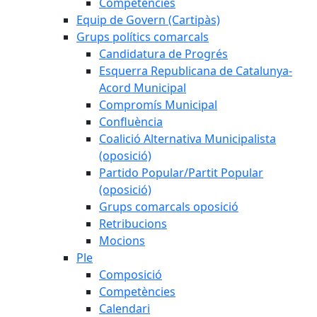
Competències
Equip de Govern (Cartipàs)
Grups polítics comarcals
Candidatura de Progrés
Esquerra Republicana de Catalunya-
Acord Municipal
Compromís Municipal
Confluència
Coalició Alternativa Municipalista
(oposició)
Partido Popular/Partit Popular
(oposició)
Grups comarcals oposició
Retribucions
Mocions
Ple
Composició
Competències
Calendari