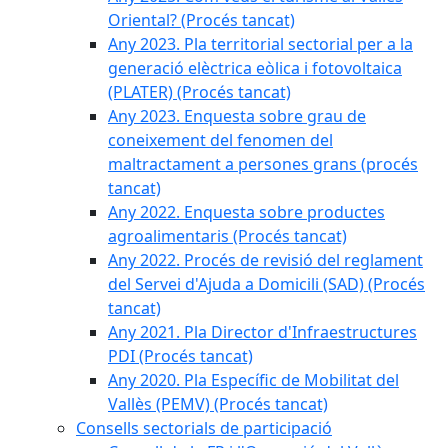
Oriental? (Procés tancat)
Any 2023. Pla territorial sectorial per a la
generació elèctrica eòlica i fotovoltaica
(PLATER) (Procés tancat)
Any 2023. Enquesta sobre grau de
coneixement del fenomen del
maltractament a persones grans (procés
tancat)
Any 2022. Enquesta sobre productes
agroalimentaris (Procés tancat)
Any 2022. Procés de revisió del reglament
del Servei d'Ajuda a Domicili (SAD) (Procés
tancat)
Any 2021. Pla Director d'Infraestructures
PDI (Procés tancat)
Any 2020. Pla Específic de Mobilitat del
Vallès (PEMV) (Procés tancat)
Consells sectorials de participació