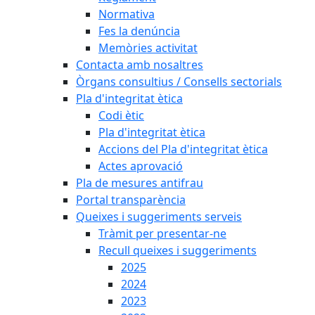
Normativa
Fes la denúncia
Memòries activitat
Contacta amb nosaltres
Òrgans consultius / Consells sectorials
Pla d'integritat ètica
Codi ètic
Pla d'integritat ètica
Accions del Pla d'integritat ètica
Actes aprovació
Pla de mesures antifrau
Portal transparència
Queixes i suggeriments serveis
Tràmit per presentar-ne
Recull queixes i suggeriments
2025
2024
2023