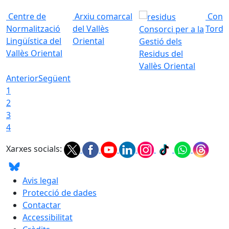
Centre de
Arxiu comarcal
Conso
Normalització
del Vallès
Torde
Consorci per a la
Lingüística del
Oriental
Gestió dels
Vallès Oriental
Residus del
Vallès Oriental
Anterior
Següent
1
2
3
4
Xarxes socials:
Avis legal
Protecció de dades
Contactar
Accessibilitat