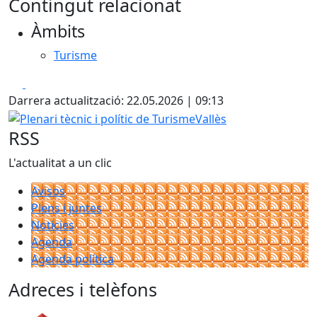
Contingut relacionat
Àmbits
Turisme
Facebook
X
Darrera actualització: 22.05.2026 | 09:13
Plenari tècnic i polític de TurismeVallès
RSS
L'actualitat a un clic
Avisos
Plens i juntes
Noticies
Agenda
Agenda política
Adreces i telèfons