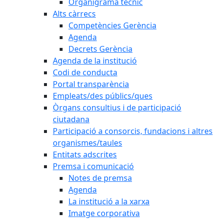
Organigrama tècnic
Alts càrrecs
Competències Gerència
Agenda
Decrets Gerència
Agenda de la institució
Codi de conducta
Portal transparència
Empleats/des públics/ques
Òrgans consultius i de participació
ciutadana
Participació a consorcis, fundacions i altres
organismes/taules
Entitats adscrites
Premsa i comunicació
Notes de premsa
Agenda
La institució a la xarxa
Imatge corporativa