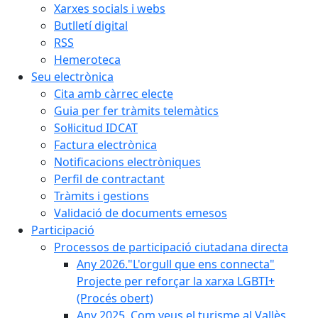
Xarxes socials i webs
Butlletí digital
RSS
Hemeroteca
Seu electrònica
Cita amb càrrec electe
Guia per fer tràmits telemàtics
Sol·licitud IDCAT
Factura electrònica
Notificacions electròniques
Perfil de contractant
Tràmits i gestions
Validació de documents emesos
Participació
Processos de participació ciutadana directa
Any 2026."L'orgull que ens connecta"
Projecte per reforçar la xarxa LGBTI+
(Procés obert)
Any 2025. Com veus el turisme al Vallès