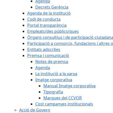
Agenda
Decrets Gerència
Agenda de la institució
Codi de conducta
Portal transparència
Empleats/des públics/ques
Òrgans consultius i de participació ciutadan
Participació a consorcis, fundacions i altres
Entitats adscrites
Premsa i comunicació
Notes de premsa
Agenda
La institució a la xarxa
Imatge corporativa
Manual Imatge corporativa
Tipografia
Marques del CCVOR
Cost campanyes institucionals
Acció de Govern