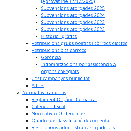
(Aprovat Ple 17/12/2025)
Subvencions atorgades 2025
Subvencions atorgades 2024
Subvencions atorgades 2023
Subvencions atorgades 2022
Històric i gràfics
Retribucions grups polítics i càrrecs electes
Retribucions alts càrrecs
Gerència
Indemnitzacions per assistència a
òrgans col·legiats
Cost campanyes publicitat
Altres
Normativa i anuncis
Reglament Orgànic Comarcal
Calendari fiscal
Normativa i Ordenances
Quadre de classificació documental
Resolucions administratives i judicials