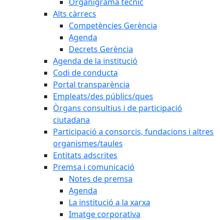
Organigrama tècnic
Alts càrrecs
Competències Gerència
Agenda
Decrets Gerència
Agenda de la institució
Codi de conducta
Portal transparència
Empleats/des públics/ques
Òrgans consultius i de participació
ciutadana
Participació a consorcis, fundacions i altres
organismes/taules
Entitats adscrites
Premsa i comunicació
Notes de premsa
Agenda
La institució a la xarxa
Imatge corporativa