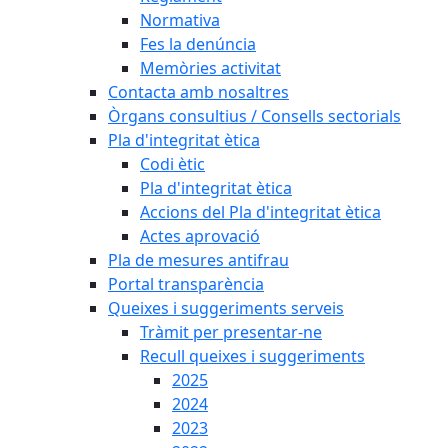
Normativa
Fes la denúncia
Memòries activitat
Contacta amb nosaltres
Òrgans consultius / Consells sectorials
Pla d'integritat ètica
Codi ètic
Pla d'integritat ètica
Accions del Pla d'integritat ètica
Actes aprovació
Pla de mesures antifrau
Portal transparència
Queixes i suggeriments serveis
Tràmit per presentar-ne
Recull queixes i suggeriments
2025
2024
2023