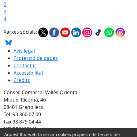
2
3
4
Xarxes socials:
Avis legal
Protecció de dades
Contactar
Accessibilitat
Crèdits
Consell Comarcal Vallès Oriental
Miquel Ricomà, 46
08401 Granollers
Tel. 93 860 07 00
Fax 93 879 04 44
NIF P5800010J
Aquest lloc web fa servir cookies pròpies i de tercers per