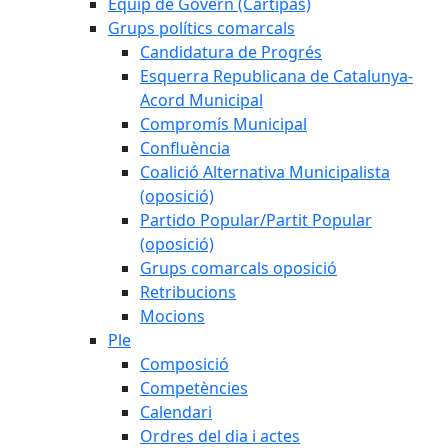
Equip de Govern (Cartipàs)
Grups polítics comarcals
Candidatura de Progrés
Esquerra Republicana de Catalunya-
Acord Municipal
Compromís Municipal
Confluència
Coalició Alternativa Municipalista
(oposició)
Partido Popular/Partit Popular
(oposició)
Grups comarcals oposició
Retribucions
Mocions
Ple
Composició
Competències
Calendari
Ordres del dia i actes