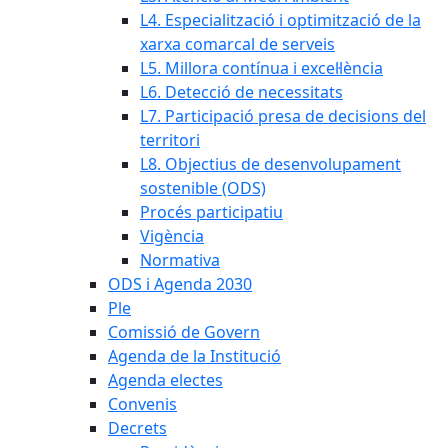
L4. Especialització i optimització de la
xarxa comarcal de serveis
L5. Millora contínua i excel·lència
L6. Detecció de necessitats
L7. Participació presa de decisions del
territori
L8. Objectius de desenvolupament
sostenible (ODS)
Procés participatiu
Vigència
Normativa
ODS i Agenda 2030
Ple
Comissió de Govern
Agenda de la Institució
Agenda electes
Convenis
Decrets