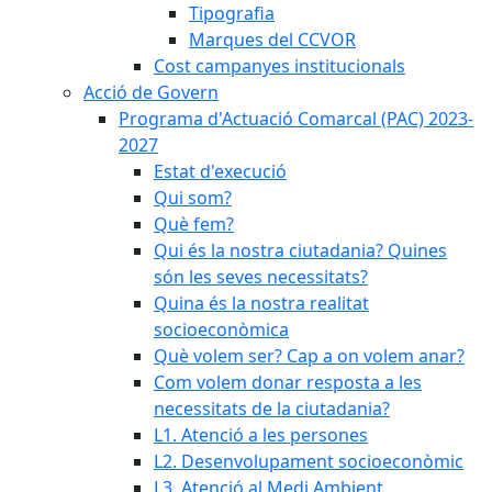
Tipografia
Marques del CCVOR
Cost campanyes institucionals
Acció de Govern
Programa d'Actuació Comarcal (PAC) 2023-
2027
Estat d'execució
Qui som?
Què fem?
Qui és la nostra ciutadania? Quines
són les seves necessitats?
Quina és la nostra realitat
socioeconòmica
Què volem ser? Cap a on volem anar?
Com volem donar resposta a les
necessitats de la ciutadania?
L1. Atenció a les persones
L2. Desenvolupament socioeconòmic
L3. Atenció al Medi Ambient