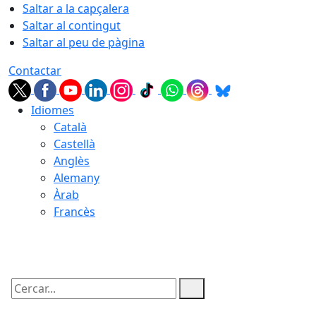
Saltar a la capçalera
Saltar al contingut
Saltar al peu de pàgina
Contactar
Idiomes
Català
Castellà
Anglès
Alemany
Àrab
Francès
09.08.2026 | 07:57
Cercar: