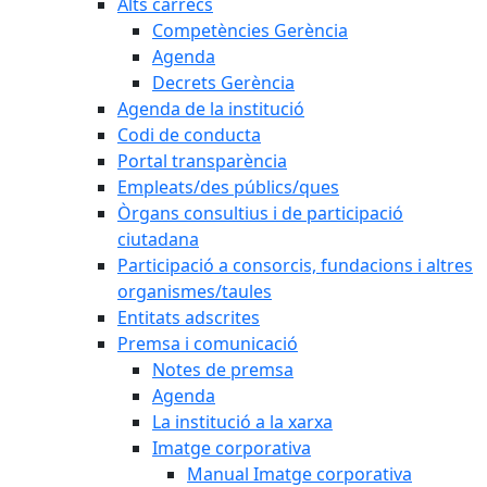
Alts càrrecs
Competències Gerència
Agenda
Decrets Gerència
Agenda de la institució
Codi de conducta
Portal transparència
Empleats/des públics/ques
Òrgans consultius i de participació
ciutadana
Participació a consorcis, fundacions i altres
organismes/taules
Entitats adscrites
Premsa i comunicació
Notes de premsa
Agenda
La institució a la xarxa
Imatge corporativa
Manual Imatge corporativa