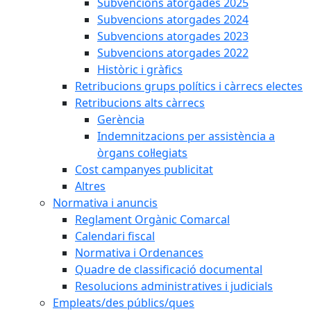
Subvencions atorgades 2025
Subvencions atorgades 2024
Subvencions atorgades 2023
Subvencions atorgades 2022
Històric i gràfics
Retribucions grups polítics i càrrecs electes
Retribucions alts càrrecs
Gerència
Indemnitzacions per assistència a
òrgans col·legiats
Cost campanyes publicitat
Altres
Normativa i anuncis
Reglament Orgànic Comarcal
Calendari fiscal
Normativa i Ordenances
Quadre de classificació documental
Resolucions administratives i judicials
Empleats/des públics/ques