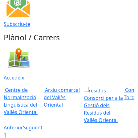
Subscriu-te
Plànol / Carrers
Accedeix
Centre de
Arxiu comarcal
Conso
Normalització
del Vallès
Torde
Consorci per a la
Lingüística del
Oriental
Gestió dels
Vallès Oriental
Residus del
Vallès Oriental
Anterior
Següent
1