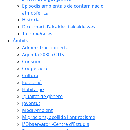
Episodis ambientals de contaminació
atmosfèrica
Història
Diccionari d'alcaldes i alcaldesses
TurismeVallès
Àmbits
Administració oberta
Agenda 2030 i ODS
Consum
Cooperació
Cultura
Educació
Habitatge
Igualtat de gènere
Joventut
Medi Ambient
Migracions, acollida i antiracisme
L'Observatori-Centre d'Estudis