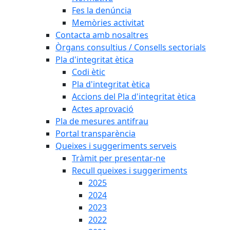
Fes la denúncia
Memòries activitat
Contacta amb nosaltres
Òrgans consultius / Consells sectorials
Pla d'integritat ètica
Codi ètic
Pla d'integritat ètica
Accions del Pla d'integritat ètica
Actes aprovació
Pla de mesures antifrau
Portal transparència
Queixes i suggeriments serveis
Tràmit per presentar-ne
Recull queixes i suggeriments
2025
2024
2023
2022