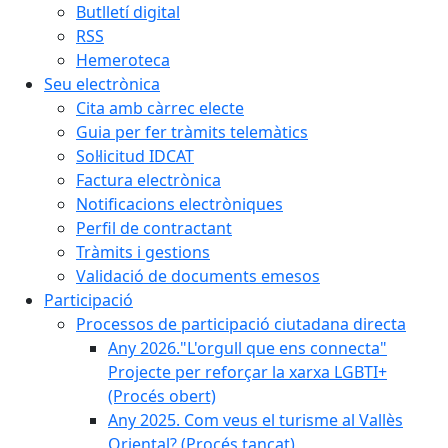
Butlletí digital
RSS
Hemeroteca
Seu electrònica
Cita amb càrrec electe
Guia per fer tràmits telemàtics
Sol·licitud IDCAT
Factura electrònica
Notificacions electròniques
Perfil de contractant
Tràmits i gestions
Validació de documents emesos
Participació
Processos de participació ciutadana directa
Any 2026."L'orgull que ens connecta"
Projecte per reforçar la xarxa LGBTI+
(Procés obert)
Any 2025. Com veus el turisme al Vallès
Oriental? (Procés tancat)