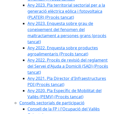
Any 2023. Pla territorial sectorial per a la
generació elèctrica eòlica i fotovoltaica
(PLATER) (Procés tancat)
Any 2023. Enquesta sobre grau de
coneixement del fenomen del
maltractament a persones grans (procés
tancat)
Any 2022. Enquesta sobre productes
agroalimentaris (Procés tancat)
Any 2022. Procés de revisió del reglament
del Servei d'Ajuda a Domicili (SAD) (Procés
tancat)
Any 2021. Pla Director d'Infraestructures
PDI (Procés tancat)
Any 2020. Pla Específic de Mobilitat del
Vallès (PEMV) (Procés tancat)
Consells sectorials de participació
Consell de la FP i l'Ocupació del Vallès