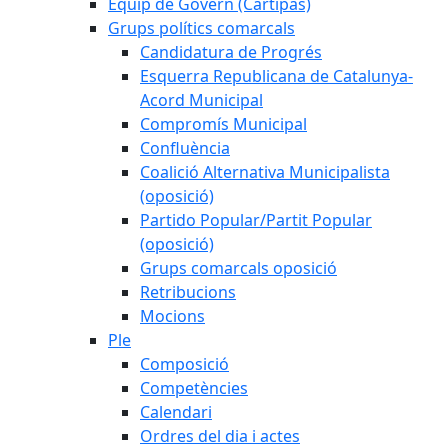
Equip de Govern (Cartipàs)
Grups polítics comarcals
Candidatura de Progrés
Esquerra Republicana de Catalunya-
Acord Municipal
Compromís Municipal
Confluència
Coalició Alternativa Municipalista
(oposició)
Partido Popular/Partit Popular
(oposició)
Grups comarcals oposició
Retribucions
Mocions
Ple
Composició
Competències
Calendari
Ordres del dia i actes