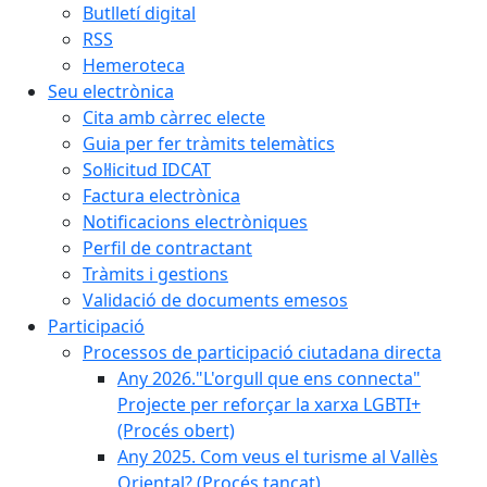
Butlletí digital
RSS
Hemeroteca
Seu electrònica
Cita amb càrrec electe
Guia per fer tràmits telemàtics
Sol·licitud IDCAT
Factura electrònica
Notificacions electròniques
Perfil de contractant
Tràmits i gestions
Validació de documents emesos
Participació
Processos de participació ciutadana directa
Any 2026."L'orgull que ens connecta"
Projecte per reforçar la xarxa LGBTI+
(Procés obert)
Any 2025. Com veus el turisme al Vallès
Oriental? (Procés tancat)