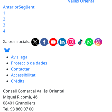
Vallès Oriental
Anterior
Següent
1
2
3
4
Xarxes socials:
Avis legal
Protecció de dades
Contactar
Accessibilitat
Crèdits
Consell Comarcal Vallès Oriental
Miquel Ricomà, 46
08401 Granollers
Tel. 93 860 07 00