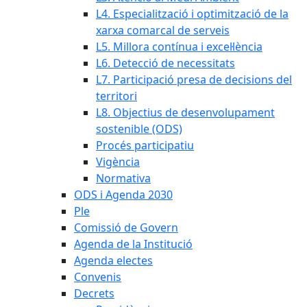
L4. Especialització i optimització de la
xarxa comarcal de serveis
L5. Millora contínua i excel·lència
L6. Detecció de necessitats
L7. Participació presa de decisions del
territori
L8. Objectius de desenvolupament
sostenible (ODS)
Procés participatiu
Vigència
Normativa
ODS i Agenda 2030
Ple
Comissió de Govern
Agenda de la Institució
Agenda electes
Convenis
Decrets