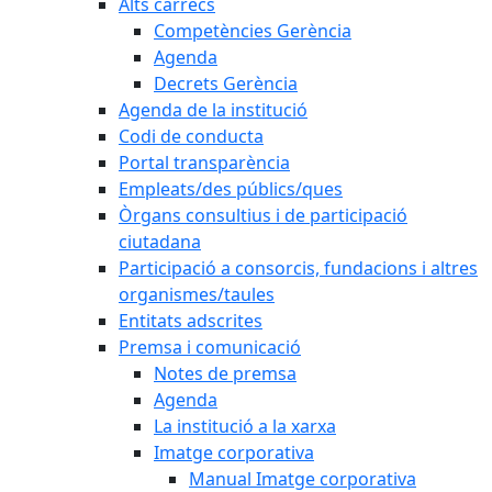
Alts càrrecs
Competències Gerència
Agenda
Decrets Gerència
Agenda de la institució
Codi de conducta
Portal transparència
Empleats/des públics/ques
Òrgans consultius i de participació
ciutadana
Participació a consorcis, fundacions i altres
organismes/taules
Entitats adscrites
Premsa i comunicació
Notes de premsa
Agenda
La institució a la xarxa
Imatge corporativa
Manual Imatge corporativa