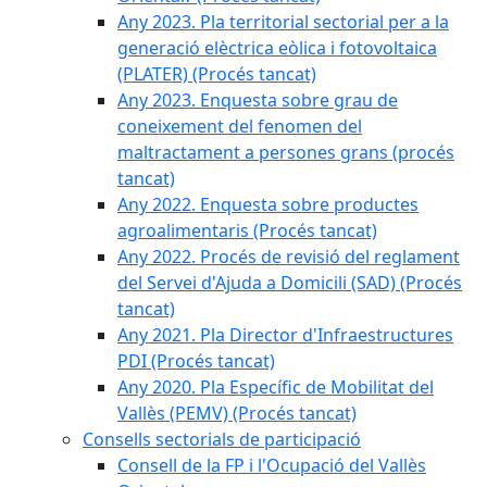
Any 2023. Pla territorial sectorial per a la
generació elèctrica eòlica i fotovoltaica
(PLATER) (Procés tancat)
Any 2023. Enquesta sobre grau de
coneixement del fenomen del
maltractament a persones grans (procés
tancat)
Any 2022. Enquesta sobre productes
agroalimentaris (Procés tancat)
Any 2022. Procés de revisió del reglament
del Servei d'Ajuda a Domicili (SAD) (Procés
tancat)
Any 2021. Pla Director d'Infraestructures
PDI (Procés tancat)
Any 2020. Pla Específic de Mobilitat del
Vallès (PEMV) (Procés tancat)
Consells sectorials de participació
Consell de la FP i l'Ocupació del Vallès