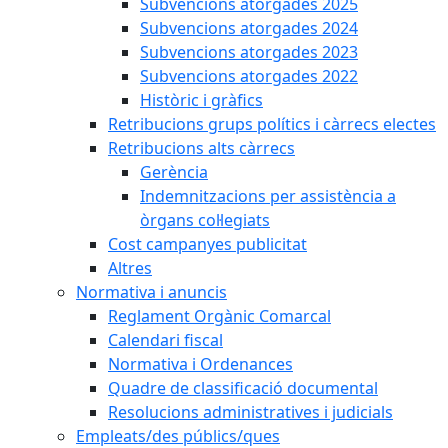
Subvencions atorgades 2025
Subvencions atorgades 2024
Subvencions atorgades 2023
Subvencions atorgades 2022
Històric i gràfics
Retribucions grups polítics i càrrecs electes
Retribucions alts càrrecs
Gerència
Indemnitzacions per assistència a
òrgans col·legiats
Cost campanyes publicitat
Altres
Normativa i anuncis
Reglament Orgànic Comarcal
Calendari fiscal
Normativa i Ordenances
Quadre de classificació documental
Resolucions administratives i judicials
Empleats/des públics/ques