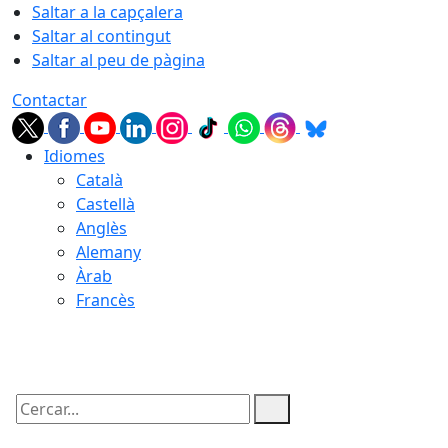
Saltar a la capçalera
Saltar al contingut
Saltar al peu de pàgina
Contactar
Idiomes
Català
Castellà
Anglès
Alemany
Àrab
Francès
07.08.2026 | 17:39
Cercar: