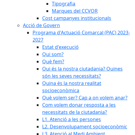
Tipografia
Marques del CCVOR
Cost campanyes institucionals
Acció de Govern
Programa d'Actuació Comarcal (PAC) 2023-
2027
Estat d'execució
Qui som?
Què fem?
Qui és la nostra ciutadania? Quines
són les seves necessitats?
Quina és la nostra realitat
socioeconòmica
Què volem ser? Cap a on volem anar?
Com volem donar resposta a les
necessitats de la ciutadania?
L1. Atenció a les persones
L2. Desenvolupament socioeconòmic
L3. Atenció al Medi Ambient