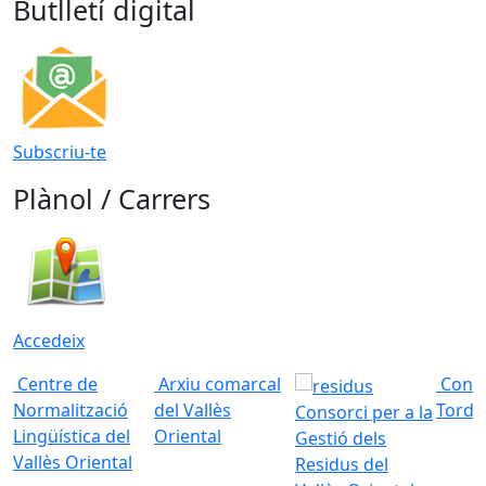
Butlletí digital
Subscriu-te
Plànol / Carrers
Accedeix
Centre de
Arxiu comarcal
Conso
Normalització
del Vallès
Torde
Consorci per a la
Lingüística del
Oriental
Gestió dels
Vallès Oriental
Residus del