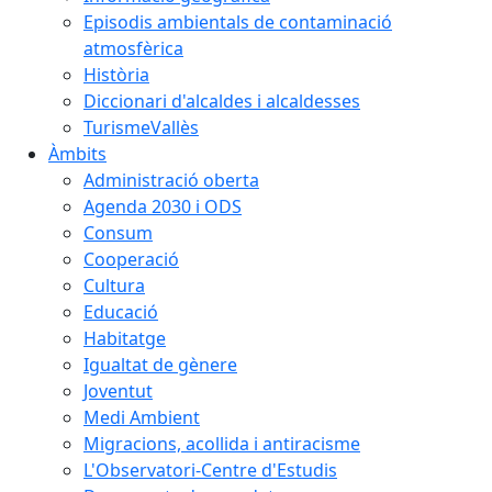
Episodis ambientals de contaminació
atmosfèrica
Història
Diccionari d'alcaldes i alcaldesses
TurismeVallès
Àmbits
Administració oberta
Agenda 2030 i ODS
Consum
Cooperació
Cultura
Educació
Habitatge
Igualtat de gènere
Joventut
Medi Ambient
Migracions, acollida i antiracisme
L'Observatori-Centre d'Estudis