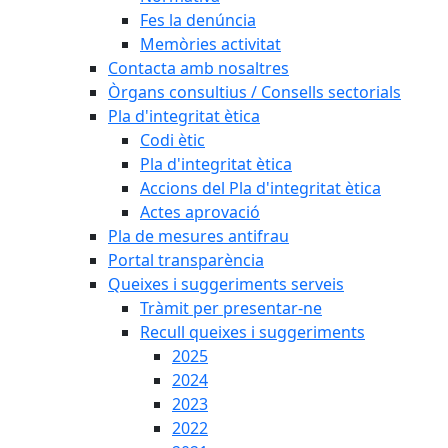
Fes la denúncia
Memòries activitat
Contacta amb nosaltres
Òrgans consultius / Consells sectorials
Pla d'integritat ètica
Codi ètic
Pla d'integritat ètica
Accions del Pla d'integritat ètica
Actes aprovació
Pla de mesures antifrau
Portal transparència
Queixes i suggeriments serveis
Tràmit per presentar-ne
Recull queixes i suggeriments
2025
2024
2023
2022