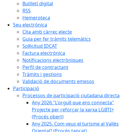
Butlletí digital
RSS
Hemeroteca
Seu electrònica
Cita amb càrrec electe
Guia per fer tràmits telemàtics
Sol·licitud IDCAT
Factura electrònica
Notificacions electròniques
Perfil de contractant
Tràmits i gestions
Validació de documents emesos
Participació
Processos de participació ciutadana directa
Any 2026."L'orgull que ens connecta"
Projecte per reforçar la xarxa LGBTI+
(Procés obert)
Any 2025. Com veus el turisme al Vallès
Oriental? (Procés tancat)