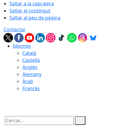
Saltar a la capçalera
Saltar al contingut
Saltar al peu de pàgina
Contactar
Idiomes
Català
Castellà
Anglès
Alemany
Àrab
Francès
08.08.2026 | 03:07
Cercar: