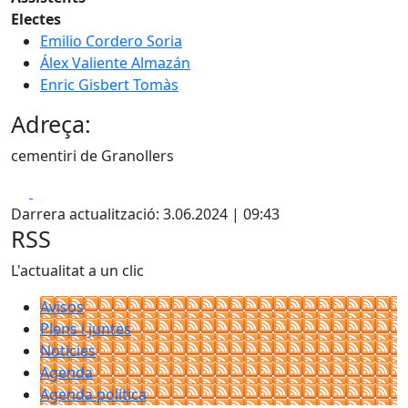
Electes
Emilio Cordero Soria
Álex Valiente Almazán
Enric Gisbert Tomàs
Adreça:
cementiri de Granollers
Facebook
X
Darrera actualització: 3.06.2024 | 09:43
RSS
L'actualitat a un clic
Avisos
Plens i juntes
Noticies
Agenda
Agenda política