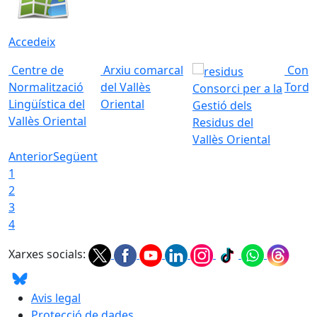
Accedeix
Centre de
Arxiu comarcal
Conso
Normalització
del Vallès
Torde
Consorci per a la
Lingüística del
Oriental
Gestió dels
Vallès Oriental
Residus del
Vallès Oriental
Anterior
Següent
1
2
3
4
Xarxes socials:
Avis legal
Protecció de dades