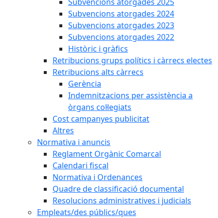
Subvencions atorgades 2025
Subvencions atorgades 2024
Subvencions atorgades 2023
Subvencions atorgades 2022
Històric i gràfics
Retribucions grups polítics i càrrecs electes
Retribucions alts càrrecs
Gerència
Indemnitzacions per assistència a
òrgans col·legiats
Cost campanyes publicitat
Altres
Normativa i anuncis
Reglament Orgànic Comarcal
Calendari fiscal
Normativa i Ordenances
Quadre de classificació documental
Resolucions administratives i judicials
Empleats/des públics/ques