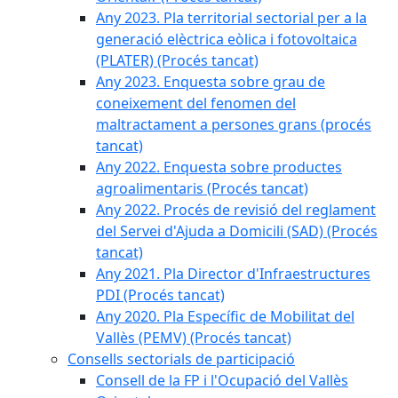
Any 2023. Pla territorial sectorial per a la
generació elèctrica eòlica i fotovoltaica
(PLATER) (Procés tancat)
Any 2023. Enquesta sobre grau de
coneixement del fenomen del
maltractament a persones grans (procés
tancat)
Any 2022. Enquesta sobre productes
agroalimentaris (Procés tancat)
Any 2022. Procés de revisió del reglament
del Servei d'Ajuda a Domicili (SAD) (Procés
tancat)
Any 2021. Pla Director d'Infraestructures
PDI (Procés tancat)
Any 2020. Pla Específic de Mobilitat del
Vallès (PEMV) (Procés tancat)
Consells sectorials de participació
Consell de la FP i l'Ocupació del Vallès