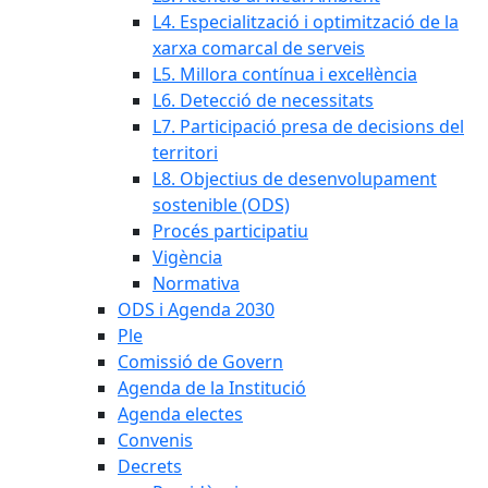
L4. Especialització i optimització de la
xarxa comarcal de serveis
L5. Millora contínua i excel·lència
L6. Detecció de necessitats
L7. Participació presa de decisions del
territori
L8. Objectius de desenvolupament
sostenible (ODS)
Procés participatiu
Vigència
Normativa
ODS i Agenda 2030
Ple
Comissió de Govern
Agenda de la Institució
Agenda electes
Convenis
Decrets