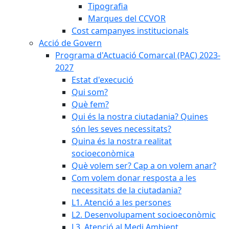
Tipografia
Marques del CCVOR
Cost campanyes institucionals
Acció de Govern
Programa d'Actuació Comarcal (PAC) 2023-
2027
Estat d'execució
Qui som?
Què fem?
Qui és la nostra ciutadania? Quines
són les seves necessitats?
Quina és la nostra realitat
socioeconòmica
Què volem ser? Cap a on volem anar?
Com volem donar resposta a les
necessitats de la ciutadania?
L1. Atenció a les persones
L2. Desenvolupament socioeconòmic
L3. Atenció al Medi Ambient