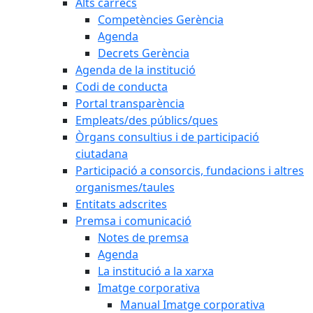
Alts càrrecs
Competències Gerència
Agenda
Decrets Gerència
Agenda de la institució
Codi de conducta
Portal transparència
Empleats/des públics/ques
Òrgans consultius i de participació
ciutadana
Participació a consorcis, fundacions i altres
organismes/taules
Entitats adscrites
Premsa i comunicació
Notes de premsa
Agenda
La institució a la xarxa
Imatge corporativa
Manual Imatge corporativa