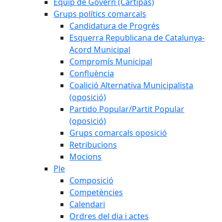
Equip de Govern (Cartipàs)
Grups polítics comarcals
Candidatura de Progrés
Esquerra Republicana de Catalunya-
Acord Municipal
Compromís Municipal
Confluència
Coalició Alternativa Municipalista
(oposició)
Partido Popular/Partit Popular
(oposició)
Grups comarcals oposició
Retribucions
Mocions
Ple
Composició
Competències
Calendari
Ordres del dia i actes