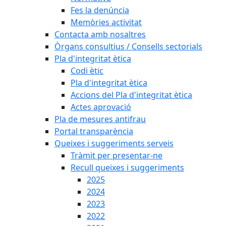
Fes la denúncia
Memòries activitat
Contacta amb nosaltres
Òrgans consultius / Consells sectorials
Pla d'integritat ètica
Codi ètic
Pla d'integritat ètica
Accions del Pla d'integritat ètica
Actes aprovació
Pla de mesures antifrau
Portal transparència
Queixes i suggeriments serveis
Tràmit per presentar-ne
Recull queixes i suggeriments
2025
2024
2023
2022